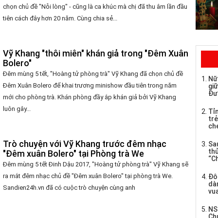
chọn chủ đề "Nỗi lòng" - cũng là ca khúc mà chị đã thu âm lần đầu
tiên cách đây hơn 20 năm. Cùng chia sẻ...
Vỹ Khang "thôi miên" khán giả trong "Đêm Xuân
Bolero"
Đêm mùng 5 tết, "Hoàng tử phòng trà" Vỹ Khang đã chọn chủ đề
Nữ
Đêm Xuân Bolero để khai trương minishow đầu tiên trong năm
giữ
Đư
mới cho phòng trà. Khán phòng đầy ắp khán giả bởi Vỹ Khang
luôn gây...
Tỉ
trẻ
che
Trò chuyện với Vỹ Khang trước đêm nhạc
Sau
th
"Đêm xuân Bolero" tại Phòng trà We
“C
Đêm mùng 5 tết Đinh Dậu 2017, "Hoàng tử phòng trà" Vỹ Khang sẽ
ra mắt đêm nhạc chủ đề "Đêm xuân Bolero" tại phòng trà We.
Đô
dàn
Sandien24h.vn đã có cuộc trò chuyện cùng anh
vua
NS
Ch