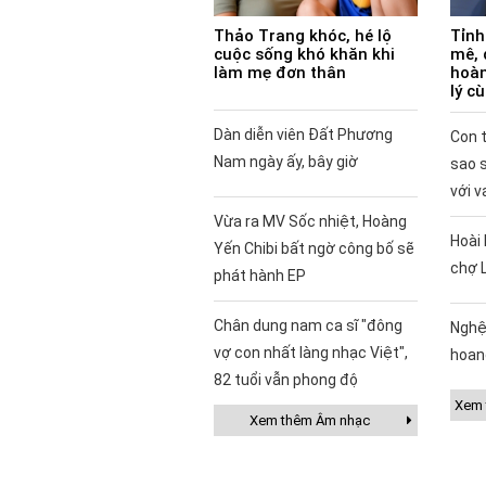
Thảo Trang khóc, hé lộ
Tỉnh
cuộc sống khó khăn khi
mê, 
làm mẹ đơn thân
hoàn
lý c
Dàn diễn viên Đất Phương
Con t
Nam ngày ấy, bây giờ
sao 
với v
Vừa ra MV Sốc nhiệt, Hoàng
Hoài 
Yến Chibi bất ngờ công bố sẽ
chợ 
phát hành EP
Chân dung nam ca sĩ "đông
Nghệ
vợ con nhất làng nhạc Việt",
hoan
82 tuổi vẫn phong độ
Xem t
Xem thêm Âm nhạc