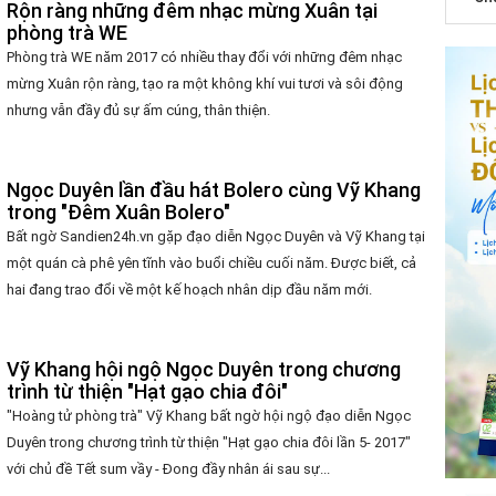
Rộn ràng những đêm nhạc mừng Xuân tại
phòng trà WE
Phòng trà WE năm 2017 có nhiều thay đổi với những đêm nhạc
mừng Xuân rộn ràng, tạo ra một không khí vui tươi và sôi động
nhưng vẫn đầy đủ sự ấm cúng, thân thiện.
Ngọc Duyên lần đầu hát Bolero cùng Vỹ Khang
trong "Đêm Xuân Bolero"
Bất ngờ Sandien24h.vn gặp đạo diễn Ngọc Duyên và Vỹ Khang tại
một quán cà phê yên tĩnh vào buổi chiều cuối năm. Được biết, cả
hai đang trao đổi về một kế hoạch nhân dịp đầu năm mới.
Vỹ Khang hội ngộ Ngọc Duyên trong chương
trình từ thiện "Hạt gạo chia đôi"
"Hoàng tử phòng trà" Vỹ Khang bất ngờ hội ngộ đạo diễn Ngọc
Duyên trong chương trình từ thiện "Hạt gạo chia đôi lần 5- 2017"
với chủ đề Tết sum vầy - Đong đầy nhân ái sau sự...