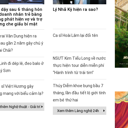
 dậy sau 6 tháng hôn
Lý Nhã Kỳ hiện ra sao?
doanh nhân trẻ bàng
g phát hiện vợ và trợ
ùng che giấu bí mật
Ca sĩ Hoài Lâm lại đổi tên
rai Vân Dung hiện ra
sau gần 2 năm gây chú ý
ai Chải?
NSƯT Kim Tiểu Long về nước
Linh đi dép lê, đeo balo ở
thực hiện tour diễn miễn phí
Lý Sơn
“Hành trình từ trái tim”
Thúy Diễm khoe bụng bầu 7
 sĩ Việt Hương gây
tháng, lần đầu tiết lộ giới tính
g mang với biểu cảm lạ?
em bé thứ hai
hêm Nghệ thuật - Giải trí
Xem thêm Làng nghệ 24h