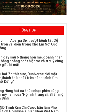
TỔNG HỢP
 chính Aparna Dixit vượt bệnh tật để
 trọn vai diễn trong Chờ Em Nơi Cuối
ờng
nh dậy sau 6 tháng hôn mê, doanh nhân
 bàng hoàng phát hiện vợ và trợ lý cùng
 giấu bí mật
 hai lần thử sức, Duniverse đối mặt
ử thách khó nhất trên hành trình tìm
hỗ Đứng"
ng Hùng hát ca khúc nhạc phim cùng
 mỹ nam của ‘Hộ linh tráng sĩ: Bí ẩn mộ
 Đinh’
ND Trịnh Kim Chi được bầu làm Phó
ủ tịch Hội Nghệ sĩ Sân khấu Việt Nam