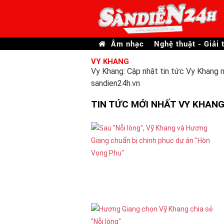
Âm nhạc
Nghệ thuật - Giải t
VY KHANG
Vy Khang: Cập nhật tin tức Vy Khang m
sandien24h.vn
TIN TỨC MỚI NHẤT VY KHAN