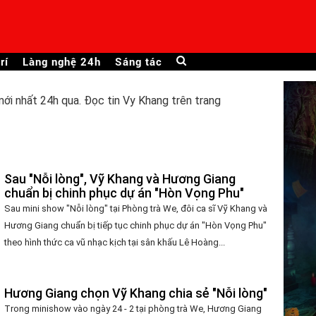
rí
Làng nghệ 24h
Sáng tác
ới nhất 24h qua. Đọc tin Vy Khang trên trang
G
Sau "Nỗi lòng", Vỹ Khang và Hương Giang
chuẩn bị chinh phục dự án "Hòn Vọng Phu"
Sau mini show "Nỗi lòng" tại Phòng trà We, đôi ca sĩ Vỹ Khang và
Hương Giang chuẩn bị tiếp tục chinh phục dự án "Hòn Vọng Phu"
theo hình thức ca vũ nhạc kịch tại sân khấu Lê Hoàng...
Hương Giang chọn Vỹ Khang chia sẻ "Nỗi lòng"
Trong minishow vào ngày 24 - 2 tại phòng trà We, Hương Giang