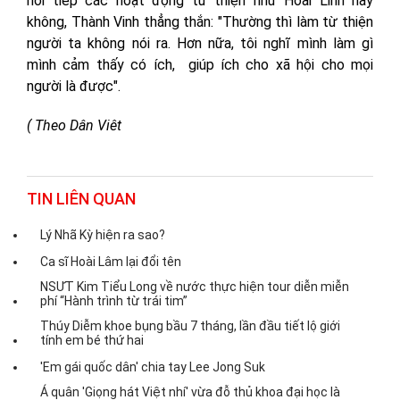
nối tiếp các hoạt động từ thiện như Hoài Linh hay
không, Thành Vinh thẳng thắn: "Thường thì làm từ thiện
người ta không nói ra. Hơn nữa, tôi nghĩ mình làm gì
mình cảm thấy có ích, giúp ích cho xã hội cho mọi
người là được".
( Theo Dân Viêt
TIN LIÊN QUAN
Lý Nhã Kỳ hiện ra sao?
Ca sĩ Hoài Lâm lại đổi tên
NSƯT Kim Tiểu Long về nước thực hiện tour diễn miễn
phí “Hành trình từ trái tim”
Thúy Diễm khoe bụng bầu 7 tháng, lần đầu tiết lộ giới
tính em bé thứ hai
'Em gái quốc dân' chia tay Lee Jong Suk
Á quân 'Giọng hát Việt nhí' vừa đỗ thủ khoa đại học là