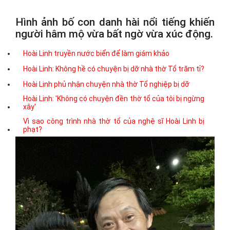
Hình ảnh bố con danh hài nổi tiếng khiến
người hâm mộ vừa bất ngờ vừa xúc động.
Hoài Linh truyền nước biển để làm giám khảo
Hoài Linh: Không hề có chuyện bị dỡ nhà thờ Tổ trăm tỉ?
Hoài Linh phủ nhận chuyện nhà thờ Tổ nghiệp bị dỡ
Hoài Linh: 'Không có chuyện đền thờ tổ của tôi bị ngừng
xây'
Vì sao công trình nhà thờ tổ của nghệ sĩ Hoài Linh bị
phạt?