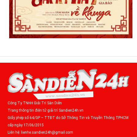
Công Ty TNHH Giải Trí Sàn Diễn
Trang thông tin điện tử giải trí Sandien24h.vn
Giấy phép số 64/GP – TTĐT do Sở Thông Tin và Truyền Thông TPHCM
cấp ngày 17/06/2015
Liên hệ: lienhe.sandien24h@gmail.com