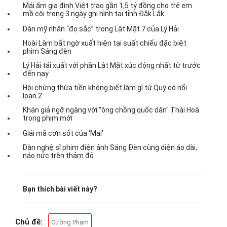
Mái ấm gia đình Việt trao gần 1,5 tỷ đồng cho trẻ em
mồ côi trong 3 ngày ghi hình tại tỉnh Đắk Lắk
Dàn mỹ nhân “đọ sắc” trong Lật Mặt 7 của Lý Hải
Hoài Lâm bất ngờ xuất hiện tại suất chiếu đặc biệt
phim Sáng đèn
Lý Hải tái xuất với phần Lật Mặt xúc động nhất từ trước
đến nay
Hội chứng thừa tiền không biết làm gì từ Quý cô nổi
loạn 2
Khán giả ngỡ ngàng với "ông chồng quốc dân" Thái Hoà
trong phim mới
Giải mã cơn sốt của 'Mai'
Dàn nghệ sĩ phim điện ảnh Sáng Đèn cùng diện áo dài,
náo nức trên thảm đỏ
Bạn thích bài viết này?
Chủ đề:
Cường Phạm