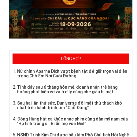
TỔNG HỢP
Nữ chính Aparna Dixit vượt bệnh tật để giữ trọn vai diễn
trong Chờ Em Nơi Cuối Đường
Tỉnh dậy sau 6 tháng hôn mê, doanh nhân trẻ bàng
hoàng phát hiện vợ và trợ lý cùng che giấu bí mật
Sau hai lần thử sức, Duniverse đối mặt thử thách khó
nhất trên hành trình tìm “Chỗ Đứng"
Đông Hùng hát ca khúc nhạc phim cùng dàn mỹ nam của
‘Hộ linh tráng sĩ: Bí ẩn mộ vua Đinh’
NSND Trịnh Kim Chi được bầu làm Phó Chủ tịch Hội Nghệ