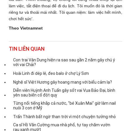
làm việc, tắt điện thoại để đi du lịch. Tôi muốn đó là thời gian
riêng tư và thoải mái nhất. Tôi quan niệm: làm việc hết mình,
chơi hết sức'.
Theo Vietnamnet
TIN LIÊN QUAN
Con trai Vân Dung hiện ra sao sau gần 2 năm gây chú ý
với vai Chải?
Hoài Linh đi dép lê, đeo balo ở chợ Lý Sơn
Nghệ sĩ Việt Hương gây hoang mang với biểu cảm lạ?
Diễn viên Huỳnh Anh Tuấn gây sốt vai Vua Bảo Đại, bình
yên sau biến cố đột quỵ
Từng nổi tiếng khắp cả nước, "bé Xuân Mai" giờ làm nail
nuôi 3 con ở Mỹ
Trấn Thành bất ngờ than trời vì một chuyện tưởng nhỏ
Ca sĩ Hồ Văn Cường mua nhà phố, tự tay chăm vườn
rau xanh mướt