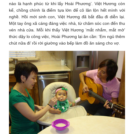
nào là hạnh phúc từ khi lấy Hoài Phương’. Việt Hương còn
kể, chồng chính là điểm tựa lớn để cô lăn lộn hết mình với
nghề. Hồi mới sinh con, Việt Hương đã bắt đầu đi diễn lại.
Một tay ông xã cáng đáng việc nhà, từ chăm sóc con đến thu
vén nhà cửa. Mỗi khi thấy Việt Hương ‘mắt nhắm, mắt mở’
thức dậy lo công việc, Hoài Phương lại ân cần: ‘Em ngủ thêm
chút nữa đi’ rồi rời giường vào bếp làm đồ ăn sáng cho vợ.