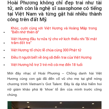
Hoài Phương không chỉ đẹp trai như tài
tử, anh còn là nghệ sĩ saxophone có tiếng
tại Việt Nam và từng gặt hái nhiều thành
công trên đất Mỹ.
Khóc, cười cùng với Việt Hương và Hoàng Mập trong
“Biển nhớ thiên di”
Việt Hương đầu tư nửa tỷ cho vở kịch thiếu nhi "Bí mật
trăm đốt tre"
Việt Hương tổ chức lễ chùa cùng 300 Phật tử
Điều ít người biết về ông xã điển trai của Việt Hương
Việt Hương hỗ trợ 3 trẻ mồ côi mẹ đến 18 tuổi
Mới đây nhạc sĩ Hoài Phương – Chồng danh hài Việt
Hương cùng con gái đã đến cổ vũ cho mẹ tại ghế nóng
chương trình Vietnam's Got Talent. Đây là dịp khá hiếm hoi
nữ giám khảo phá lệ ‘khoe’ tổ ấm của mình trước công
chúng.