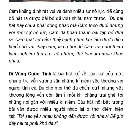
Cầm khẳng định rất vui và dành nhiều sự nỗ lực để cùng
bố hát ra được bài bố đã viết nhiều năm trước.
“Dù bài
hát này chưa phải dòng nhạc mà Cầm theo đuổi nhưng
với mọi sự nỗ lực, Cầm đã hoàn thành bài tập bố đưa
ra. Cầm thật sự cảm thấy hạnh phúc khi làm được điều
khiến bố vui. Đây cũng là cơ hội để Cầm trau dồi thêm
kinh nghiệm thu âm với những thể loại âm nhạc khác
nhau.
Dĩ Vãng Cuộc Tình
là bài hát kể về tâm sự của một
chàng trai vẫn vương vấn những kỉ niệm yêu thương với
người tình cũ. Dù cho mọi thứ đã chấm dứt, nhưng vết
thương lòng vẫn còn âm ỉ mỗi khi chàng trai ghé tới
những nơi gắn với nhiều kỉ niệm. Câu hát nổi bật trong
bài vẫn được nhiều người nhắc lại ở thời điểm hiện
tại:
“Tại sao yêu nhau không đến được với nhau/ Để giờ
đây hai ta phải khổ đau”.