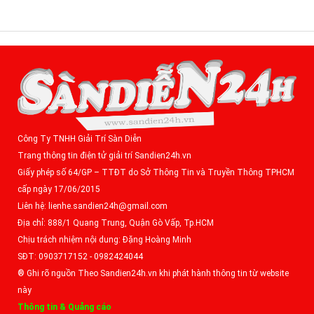
Công Ty TNHH Giải Trí Sàn Diễn
Trang thông tin điện tử giải trí Sandien24h.vn
Giấy phép số 64/GP – TTĐT do Sở Thông Tin và Truyền Thông TPHCM
cấp ngày 17/06/2015
Liên hệ: lienhe.sandien24h@gmail.com
Địa chỉ: 888/1 Quang Trung, Quận Gò Vấp, Tp.HCM
Chịu trách nhiệm nội dung: Đặng Hoàng Minh
SĐT: 0903717152 - 0982424044
® Ghi rõ nguồn Theo Sandien24h.vn khi phát hành thông tin từ website
này
Thông tin & Quảng cáo