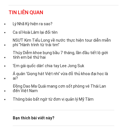
TIN LIÊN QUAN
Lý Nhã Kỳ hiện ra sao?
Ca sĩ Hoài Lâm lại đổi tên
NSƯT Kim Tiểu Long về nước thực hiện tour diễn miễn
phí “Hành trình từ trái tim”
Thúy Diễm khoe bụng bầu 7 tháng, lần đầu tiết lộ giới
tính em bé thứ hai
'Em gái quốc dân' chia tay Lee Jong Suk
Á quân 'Giọng hát Việt nhí' vừa đỗ thủ khoa đại học là
ai?
Đồng Dao Ma Quái mang cơn sốt phòng vé Thái Lan
đến Việt Nam
Thông báo bất ngờ từ đơn vị quản lý Mỹ Tâm
Bạn thích bài viết này?