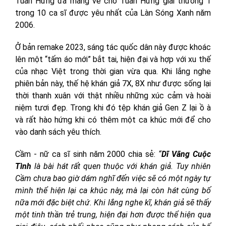
Tuấn Hưng đã mang về cho Tuấn Hưng giải thưởng 1
trong 10 ca sĩ được yêu nhất của Làn Sóng Xanh năm
2006.
Ở bản remake 2023, sáng tác quốc dân này được khoác
lên một “tấm áo mới” bắt tai, hiện đại và hợp với xu thế
của nhạc Việt trong thời gian vừa qua. Khi lắng nghe
phiên bản này, thế hệ khán giả 7X, 8X như được sống lại
thời thanh xuân với thật nhiều những xúc cảm và hoài
niệm tươi đẹp. Trong khi đó tệp khán giả Gen Z lại ồ à
và rất hào hứng khi có thêm một ca khúc mới để cho
vào danh sách yêu thích.
Cầm - nữ ca sĩ sinh năm 2000 chia sẻ:
“
Dĩ Vãng Cuộc
Tình
là bài hát rất quen thuộc với khán giả. Tuy nhiên
Cầm chưa bao giờ dám nghĩ đến việc sẽ có một ngày tự
mình thể hiện lại ca khúc này, mà lại còn hát cùng bố
nữa mới đặc biệt chứ. Khi lắng nghe kĩ, khán giả sẽ thấy
một tinh thần trẻ trung, hiện đại hơn được thể hiện qua