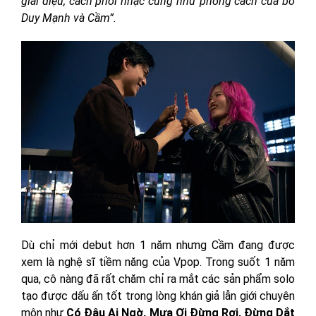
giai điệu, cách phối nhạc cũng như phong cách của bố
Duy Mạnh và Cầm”.
Dù chỉ mới debut hơn 1 năm nhưng Cầm đang được
xem là nghệ sĩ tiềm năng của Vpop. Trong suốt 1 năm
qua, cô nàng đã rất chăm chỉ ra mắt các sản phẩm solo
tạo được dấu ấn tốt trong lòng khán giả lẫn giới chuyên
môn như
Có Đâu Ai Ngờ, Mưa Ơi Đừng Rơi, Đừng Dắt