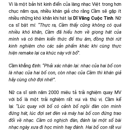
Vì là một bản hit kinh điển của làng nhạc Việt trong hơn
chục năm qua, nhiều khán giả cho rằng Cầm sẽ gặp ít
nhiều những khó khăn khi hát lại
Dĩ Vãng Cuộc Tình
. Nữ
ca sĩ bật mí:
“Thực ra, Cầm thấy cũng không có quá
nhiều khó khăn, Cầm đã hiểu hơn về giọng hát của
mình và có thêm kiến thức để thu âm, đồng thời rút
kinh nghiệm cho các sản phẩm khác khi cùng thực
hiện remake lại ca khúc này với bố”.
Cầm khẳng định:
“Phải xác nhận lại: nhạc của hai bố con
là nhạc của hai bố con, còn nhạc của Cầm thì khán giả
hãy cùng chờ đợi nhé!”.
Nữ ca sĩ sinh năm 2000 miêu tả trải nghiệm quay MV
với bố là một trải nghiệm rất vui và thú vị. Cầm kể
lại:
“Lúc quay với bố có cảnh bố ngồi đàn còn mình
đứng hát, lúc đợi set đèn và máy hai bố con đứng trao
đổi về nhạc. Cầm có nghịch đàn, đánh lại một số bài
nhạc ngày xưa đi học mình hay đánh. Hai bố con rất vui