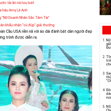
ớc tài ăn nói lưu loát
a hậu Amy Lê Anh
g "Nữ Doanh Nhân Sắc Tâm Tài"
sân khấu nhận "cú đúp" giải thưởng
àn Cầu USA nền nã với áo dài đánh bật dàn người đẹp
ng trình được diễn ra.
Nữ
giữ
Đư
Tỉ
trẻ
che
Sau
th
“C
Đô
dàn
vua
NS
Ch