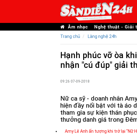
Âm nhạc
Nghệ thuật - Giải t
Trang chủ
Làng nghệ 24h
Hạnh phúc vỡ òa kh
nhận "cú đúp" giải 
09:26 07-09-2018
Nữ ca sỹ - doanh nhân Am
hiện đầy nổi bật với tà áo
tham gia sự kiện thán phục
thưởng danh giá trong Đêm
Amy Lê Anh ấn tượng khi trở lại "N