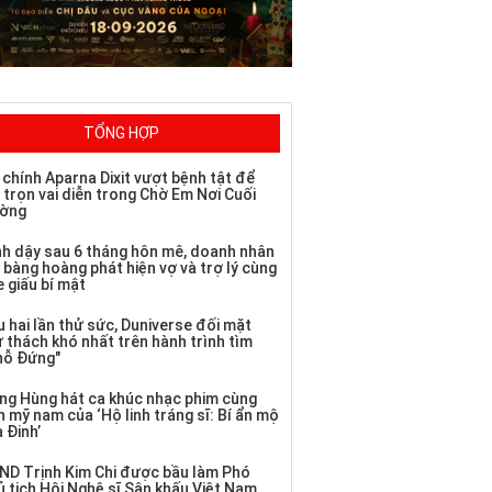
TỔNG HỢP
 chính Aparna Dixit vượt bệnh tật để
 trọn vai diễn trong Chờ Em Nơi Cuối
ờng
nh dậy sau 6 tháng hôn mê, doanh nhân
 bàng hoàng phát hiện vợ và trợ lý cùng
 giấu bí mật
 hai lần thử sức, Duniverse đối mặt
ử thách khó nhất trên hành trình tìm
hỗ Đứng"
ng Hùng hát ca khúc nhạc phim cùng
 mỹ nam của ‘Hộ linh tráng sĩ: Bí ẩn mộ
 Đinh’
ND Trịnh Kim Chi được bầu làm Phó
ủ tịch Hội Nghệ sĩ Sân khấu Việt Nam