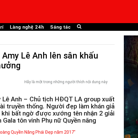
rí
Làng nghệ 24h
Sáng tác
i Amy Lê Anh lên sân khấu
thưởng
Hãy là một trong những người thích nội dung này
y Lê Anh – Chủ tịch HĐQT LA group xuất
 dài truyền thống. Người đẹp làm khán giả
 khi bất ngờ được xướng tên nhận 2 giải
 Gala tôn vinh Phụ nữ Quyền năng
ữ Hoàng Quyền Năng Phái Đẹp năm 2017"