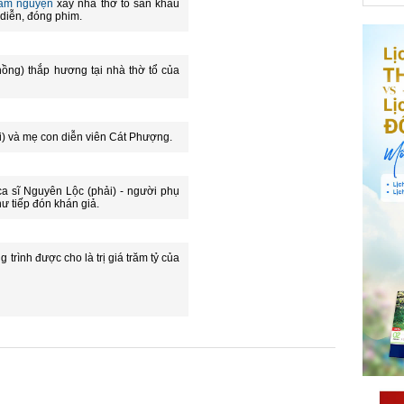
tâm nguyện
xây nhà thờ tổ sân khấu
 diễn, đóng phim.
ồng) thắp hương tại nhà thờ tổ của
ái) và mẹ con diễn viên Cát Phượng.
a sĩ Nguyên Lộc (phải) - người phụ
ư tiếp đón khán giả.
trình được cho là trị giá trăm tỷ của