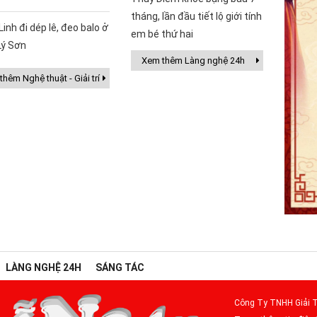
tháng, lần đầu tiết lộ giới tính
Linh đi dép lê, đeo balo ở
em bé thứ hai
Lý Sơn
Xem thêm Làng nghệ 24h
hêm Nghệ thuật - Giải trí
LÀNG NGHỆ 24H
SÁNG TÁC
Công Ty TNHH Giải T