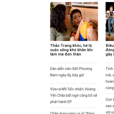
Thảo Trang khóc, hé lộ
Điều 
cuộc sống khó khăn khi
đóng
làm mẹ đơn thân
gây 
Dàn diễn viên Đất Phương
Tỉnh
Nam ngày ấy, bây giờ
mê, 
hoàng
cùng
Vừa ra MV Sốc nhiệt, Hoàng
Yến Chibi bất ngờ công bố sẽ
Con t
phát hành EP
sao 
với v
Chân dung nam ca sĩ "đông