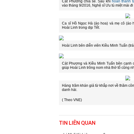
Cát Phượng chia sẻ. Sau khi
hoàn thành 
vào tháng 9/2016, Nghệ sĩ Ưu tú miệt mài đi
Ca sĩ Hồ Ngọc Hà (áo hoa) và mẹ cô (áo h
Hoài Linh trong dịp Tết.
Hoài Linh bên diễn viên Kiều Minh Tuấn (tr
Cát Phượng và Kiều Minh Tuấn bên cạnh c
giúp Hoài Linh trông nom nhà thờ tổ cũng nh
Hàng trăm khán giả từ khắp nơi về thăm công 
danh hài.
( Theo VNE)
TIN LIÊN QUAN