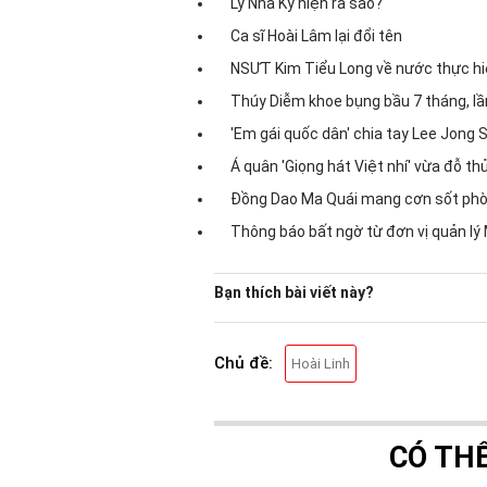
Lý Nhã Kỳ hiện ra sao?
Ca sĩ Hoài Lâm lại đổi tên
NSƯT Kim Tiểu Long về nước thực hiện
Thúy Diễm khoe bụng bầu 7 tháng, lần 
'Em gái quốc dân' chia tay Lee Jong 
Á quân 'Giọng hát Việt nhí' vừa đỗ thủ
Đồng Dao Ma Quái mang cơn sốt phò
Thông báo bất ngờ từ đơn vị quản l
Bạn thích bài viết này?
Chủ đề:
Hoài Linh
CÓ TH