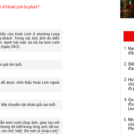
 sĩ Hoài Linh bị phạt?
hấu của Hoài Linh ở phường Long
 khách. Trong các bức ảnh do diễn
n, danh hài mặc áo bà ba tươi cười
(ngày 28/1).
Na
đầ
Điề
 giả lớn tuổi.
đa
Hư
 để được nhìn thấy Hoài Linh ngoài
chă
đi
Qu
đu
 tiếp chuyện các khán giả cao tuổi.
Li
Nh
 vẫn tươi cười chụp ảnh, giao lưu với
củ
nhưng tôi biết trong lòng anh rất vui.
Ph
nói chữ 'mệt'. Đó mới là Hoài Linh",