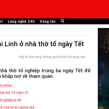
rí
Làng nghệ 24h
Sáng tác
i Linh ở nhà thờ tổ ngày Tết
Hãy là một trong những người thích nội dung này
nhà thờ tổ nghiệp trong ba ngày Tết để
n khắp nơi về tham quan.
iám khảo
nhà thờ Tổ trăm tỉ?
ổ nghiệp bị dỡ
ổ của tôi bị ngừng xây'