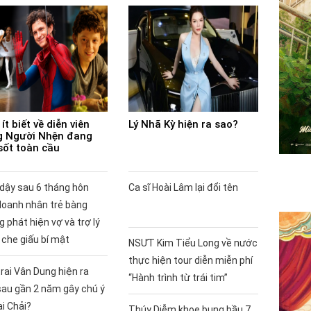
ít biết về diễn viên
Lý Nhã Kỳ hiện ra sao?
 Người Nhện đang
sốt toàn cầu
 dậy sau 6 tháng hôn
Ca sĩ Hoài Lâm lại đổi tên
doanh nhân trẻ bàng
 phát hiện vợ và trợ lý
 che giấu bí mật
NSƯT Kim Tiểu Long về nước
thực hiện tour diễn miễn phí
rai Vân Dung hiện ra
“Hành trình từ trái tim”
sau gần 2 năm gây chú ý
ai Chải?
Thúy Diễm khoe bụng bầu 7