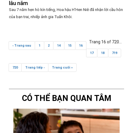
lâu năm
Sau 7 năm hẹn hò kín tiếng, Hoa hậu H'Hen Niê đã nhận lời cầu hôn
của bạn trai, nhiếp ảnh gia Tuấn Khôi.
Trang 16 of 720
...
‹ Trang sau
1
2
14
15
16
17
18
719
720
Trang tiếp ›
Trang cuối ››
CÓ THỂ BẠN QUAN TÂM