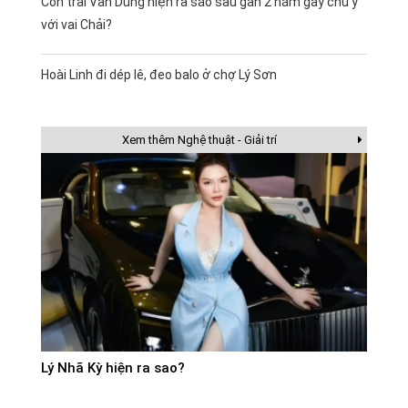
Con trai Vân Dung hiện ra sao sau gần 2 năm gây chú ý
với vai Chải?
Hoài Linh đi dép lê, đeo balo ở chợ Lý Sơn
Xem thêm Nghệ thuật - Giải trí
Lý Nhã Kỳ hiện ra sao?