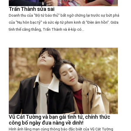
Trấn Thành sửa sai
Doanh thu của "Bộ tứ báo thủ" bất ngờ chững lại trước sự bứt phá
của "Nụ hôn bạc tỷ" và sức ép từ phim kinh dị "Đèn âm hồn". Giữa
tình thế căng thẳng, Trấn Thành và ê-kíp có...
Vũ Cát Tường và bạn gái tình tứ, chính thức
công bố ngày đưa nàng về dinh!
Hình ảnh lãng mạn cùng thông báo đặc biệt của Vũ Cát Tường