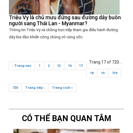
Triệu Vy là chủ mưu đứng sau đường dây buôn
người sang Thái Lan - Myanmar?
Thông tin Triệu Vy và chồng trực tiếp tham gia điều hành đường
dây lừa đảo khiến công chúng vô cùng sốc.
Trang 17 of 720
...
‹ Trang sau
1
2
15
16
17
18
19
719
720
Trang tiếp ›
Trang cuối ››
CÓ THỂ BẠN QUAN TÂM