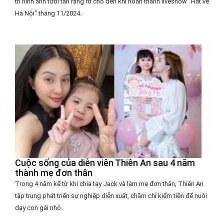
trì hình ảnh tươi tắn rạng rỡ cho đến khi hoàn thành liveshow "Hát về
Hà Nội" tháng 11/2024.
Cuộc sống của diễn viên Thiên An sau 4 năm
thành mẹ đơn thân
Trong 4 năm kể từ khi chia tay Jack và làm mẹ đơn thân, Thiên An
tập trung phát triển sự nghiệp diễn xuất, chăm chỉ kiếm tiền để nuôi
dạy con gái nhỏ.