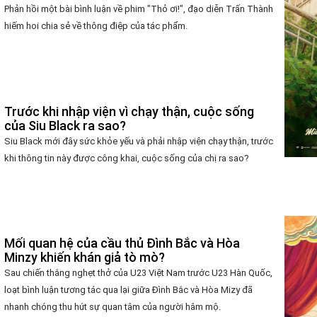
Phản hồi một bài bình luận về phim "Thỏ ơi!", đạo diễn Trấn Thành
hiếm hoi chia sẻ về thông điệp của tác phẩm.
Trước khi nhập viện vì chạy thận, cuộc sống
của Siu Black ra sao?
Siu Black mới đây sức khỏe yếu và phải nhập viện chạy thận, trước
khi thông tin này được công khai, cuộc sống của chị ra sao?
Mối quan hệ của cầu thủ Đình Bắc và Hòa
Minzy khiến khán giả tò mò?
Sau chiến thắng nghẹt thở của U23 Việt Nam trước U23 Hàn Quốc,
loạt bình luận tương tác qua lại giữa Đình Bắc và Hòa Mizy đã
nhanh chóng thu hút sự quan tâm của người hâm mộ.