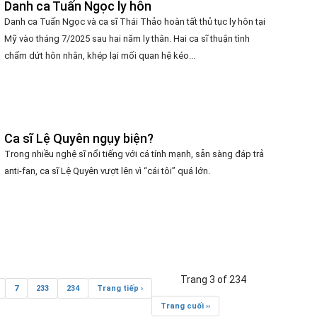
Danh ca Tuấn Ngọc ly hôn
Danh ca Tuấn Ngọc và ca sĩ Thái Thảo hoàn tất thủ tục ly hôn tại
Mỹ vào tháng 7/2025 sau hai năm ly thân. Hai ca sĩ thuận tình
chấm dứt hôn nhân, khép lại mối quan hệ kéo...
Ca sĩ Lệ Quyên ngụy biện?
Trong nhiều nghệ sĩ nổi tiếng với cá tính mạnh, sẵn sàng đáp trả
anti-fan, ca sĩ Lệ Quyên vượt lên vì “cái tôi” quá lớn.
Trang 3 of 234
7
233
234
Trang tiếp ›
Trang cuối ››