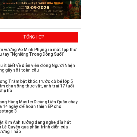
TỔNG HỢP
m vương Võ Minh Phụng ra mắt tập thơ
u tay “Nghiêng Trong Dòng Suối”
u ít biết về diễn viên đóng Người Nhện
ng gây sốt toàn cầu
ơng Tràm bật khóc trước cô bé lớp 5
m cha sống thực vật, anh trai 17 tuổi
 phụ hồ
ang Hùng MasterD cùng Liên Quân chạy
a 14 ngày để hoàn thiện EP cho
vestage 3
ật Kim Anh tưởng đang nghe đĩa hát
a Lệ Quyên qua phần trình diễn của
ương Thảo