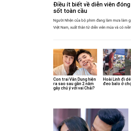
Điều ít biết về diễn viên đó
sốt toàn cầu
Người Nhện của bộ phim đang làm mưa làm gió
Việt Nam, xuất thân từ diễn viên múa và có niề
Con trai Vân Dung hiện
Hoài Linh đi dé
ra sao sau gần 2 năm
đeo balo ở chợ
gây chú ý với vai Chải?