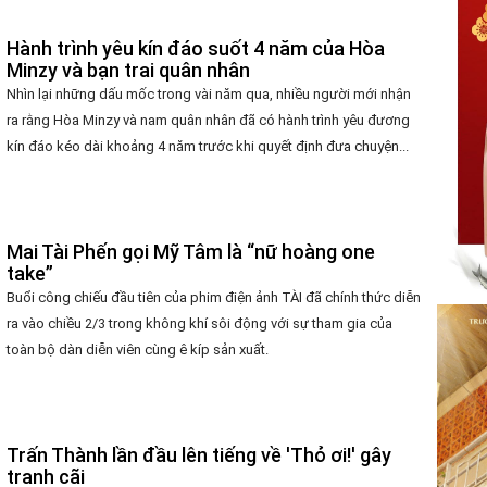
Hành trình yêu kín đáo suốt 4 năm của Hòa
Minzy và bạn trai quân nhân
Nhìn lại những dấu mốc trong vài năm qua, nhiều người mới nhận
ra rằng Hòa Minzy và nam quân nhân đã có hành trình yêu đương
kín đáo kéo dài khoảng 4 năm trước khi quyết định đưa chuyện...
Mai Tài Phến gọi Mỹ Tâm là “nữ hoàng one
take”
Buổi công chiếu đầu tiên của phim điện ảnh TÀI đã chính thức diễn
ra vào chiều 2/3 trong không khí sôi động với sự tham gia của
toàn bộ dàn diễn viên cùng ê kíp sản xuất.
Trấn Thành lần đầu lên tiếng về 'Thỏ ơi!' gây
tranh cãi