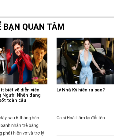
Ể BẠN QUAN TÂM
ít biết về diễn viên
Lý Nhã Kỳ hiện ra sao?
 Người Nhện đang
sốt toàn cầu
 dậy sau 6 tháng hôn
Ca sĩ Hoài Lâm lại đổi tên
doanh nhân trẻ bàng
 phát hiện vợ và trợ lý