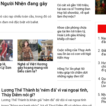
ng Người Nhện đang gây
Có cát xê gần 100 triệu,
tại sao ca sĩ Trương Đan
Huy bỏ showbiz, về quê
làm thợ mộc?
 các rạp chiếu toàn cầu, trong đó có
m đam mê đặc biệt với ballet.
Khoe căn phòng chứa
gia tài lên tới trăm tỷ,
Hoài Linh giàu khủng
Na
khiếp cỡ nào?
đầ
Cuộc sống của Thụy Anh
Điề
sau ồn ào có con với Ngô
đa
Kiến Huy
Hư
p lê,
Nghệ sĩ Việt Hương
chă
 Lý Sơn
gây hoang mang với
Hồng Tơ: 'Án phạt 50
đi
biểu cảm lạ?
triệu giúp tôi chấm dứt
những ngày đen tối'
Qu
đu
Li
Lương Thế Thành bị 'ném đá' vì vai ngoại tình,
Thúy Diễm nói gì?
Nh
củ
Lương Thế Thành bị khán giả “ném đá” dữ dội vì vai ngoại tình
Ph
trong "Bóng ma hạnh phúc", bà xã Thuý Diễm đã có những chia sẻ