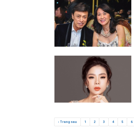
‹ Trang sau
1
2
3
4
5
6