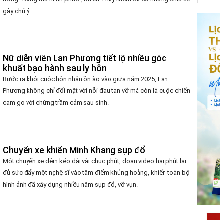
gây chú ý.
Nữ diễn viên Lan Phương tiết lộ nhiều góc
khuất bạo hành sau ly hôn
Bước ra khỏi cuộc hôn nhân ồn ào vào giữa năm 2025, Lan
Phương không chỉ đối mặt với nỗi đau tan vỡ mà còn là cuộc chiến
cam go với chứng trầm cảm sau sinh.
Chuyến xe khiến Minh Khang sụp đổ
Một chuyến xe đêm kéo dài vài chục phút, đoạn video hai phút lại
đủ sức đẩy một nghệ sĩ vào tâm điểm khủng hoảng, khiến toàn bộ
hình ảnh đã xây dựng nhiều năm sụp đổ, vỡ vụn.