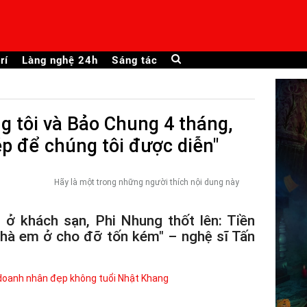
rí
Làng nghệ 24h
Sáng tác
 tôi và Bảo Chung 4 tháng,
ép để chúng tôi được diễn"
Hãy là một trong những người thích nội dung này
 ở khách sạn, Phi Nhung thốt lên: Tiền
 nhà em ở cho đỡ tốn kém" – nghệ sĩ Tấn
doanh nhân đẹp không tuổi Nhật Khang