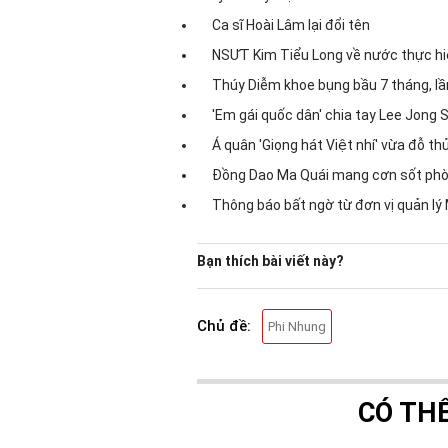
Ca sĩ Hoài Lâm lại đổi tên
NSƯT Kim Tiểu Long về nước thực hiện
Thúy Diễm khoe bụng bầu 7 tháng, lần 
'Em gái quốc dân' chia tay Lee Jong 
Á quân 'Giọng hát Việt nhí' vừa đỗ thủ
Đồng Dao Ma Quái mang cơn sốt phò
Thông báo bất ngờ từ đơn vị quản l
Bạn thích bài viết này?
Chủ đề:
Phi Nhung
CÓ TH