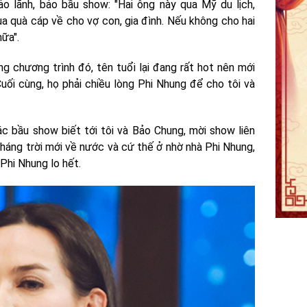
o lãnh, bảo bầu show: "Hai ông này qua Mỹ du lịch,
a quà cáp về cho vợ con, gia đình. Nếu không cho hai
nữa".
g chương trình đó, tên tuổi lại đang rất hot nên mới
uối cùng, họ phải chiều lòng Phi Nhung để cho tôi và
c bầu show biết tới tôi và Bảo Chung, mời show liên
 tháng trời mới về nước và cứ thế ở nhờ nhà Phi Nhung,
ì Phi Nhung lo hết.