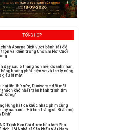
TỔNG HỢP
 chính Aparna Dixit vượt bệnh tật để
 trọn vai diễn trong Chờ Em Nơi Cuối
ờng
nh dậy sau 6 tháng hôn mê, doanh nhân
 bàng hoàng phát hiện vợ và trợ lý cùng
 giấu bí mật
 hai lần thử sức, Duniverse đối mặt
ử thách khó nhất trên hành trình tìm
hỗ Đứng"
ng Hùng hát ca khúc nhạc phim cùng
 mỹ nam của ‘Hộ linh tráng sĩ: Bí ẩn mộ
 Đinh’
ND Trịnh Kim Chi được bầu làm Phó
ủ tịch Hội Nghệ sĩ Sân khấu Việt Nam