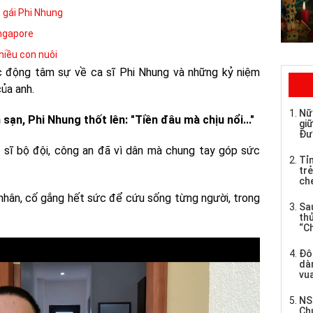
n gái Phi Nhung
ingapore
hiều con nuôi
c động tâm sự về ca sĩ Phi Nhung và những kỷ niệm
ủa anh.
Nữ
ạn, Phi Nhung thốt lên: "Tiền đâu mà chịu nổi..."
giữ
Đư
ến sĩ bộ đội, công an đã vì dân mà chung tay góp sức
Tỉ
trẻ
che
 nhân, cố gắng hết sức để cứu sống từng người, trong
Sau
th
“C
Đô
dàn
vua
NS
Ch