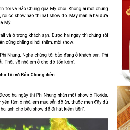
ên tôi và Bảo Chung qua Mỹ chơi. Không ai mời chúng
ch, rồi có show nào thì hát show đó. May mắn là hai đứa
ua Mỹ.
li và ở trong khách sạn. Được hai ngày thì chúng tôi
nên cũng chẳng ai hỏi thăm, mời show.
Phi Nhung. Nghe chúng tôi bảo đang ở khách sạn, Phi
ổi. Thôi, về nhà em ở cho đỡ tốn kém".
cho tôi và Bảo Chung diễn
Được hai ngày thì Phi Nhung nhận một show ở Florida.
cứ yên tâm ở nhà, em mua sẵn đồ ăn, thuốc men đầy đủ
u hai anh cho bầu show để đi hát kiếm tiền".