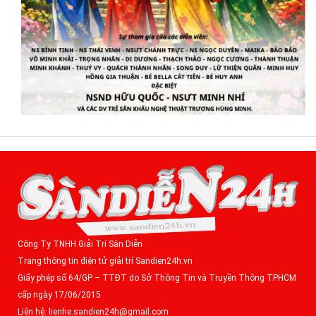
Công Ty TNHH Giải Trí Sàn Diễn
Trang thông tin điện tử giải trí Sandien24h.vn
Giấy phép số 64/GP – TTĐT do Sở Thông Tin và Truyền Thông TPHCM
cấp ngày 17/06/2015
Liên hệ: lienhe.sandien24h@gmail.com