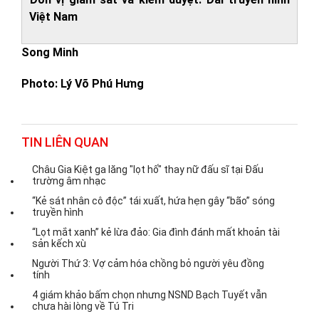
Việt Nam
Song Minh
Photo: Lý Võ Phú Hưng
TIN LIÊN QUAN
Châu Gia Kiệt ga lăng "lọt hố" thay nữ đấu sĩ tại Đấu
trường âm nhạc
“Kẻ sát nhân cô độc” tái xuất, hứa hẹn gây “bão” sóng
truyền hình
“Lọt mắt xanh” kẻ lừa đảo: Gia đình đánh mất khoản tài
sản kếch xù
Người Thứ 3: Vợ cảm hóa chồng bỏ người yêu đồng
tính
4 giám khảo bấm chọn nhưng NSND Bạch Tuyết vẫn
chưa hài lòng về Tú Tri