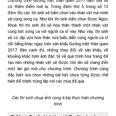
Chương trình Gương mặt thân quen 2017 năm nay sẽ
có thêm điểm mới lạ. Trong đêm thứ 5 trong số 13
đêm thi, các thí sinh sẽ bấm chọn vào nhân vật mà mình
sẽ cùng song ca. Như khi thí sinh bấm chọn được Ngọc
Khuê thì thí sinh đó sẽ hóa thân thành một nhân vật
cùng hát song ca với người ca sĩ này. Như vậy, thí sinh
sẽ có dịp vừa hóa thân vừa biểu diễn cùng người ca sĩ
nổi tiếng khác ngay trên sân khấu Gương mặt thân quen
2017. Bên canh đó, những thay đổi về sân khấu, về
khoảng khắc hình ảnh đặc tả về quá trình hóa trang để
tạo nên những nhân vật sẽ được tôn lên sẽ mang đến
một làn gió mới cho chương trình. Chương trình cũng
đặc biệt lựa chọn những bài hát chưa từng được thể
hiện để tránh trùng lặp với các mùa đã qua.
Các thí sinh chụp ảnh cùng ê kíp thực hiện chương
trình