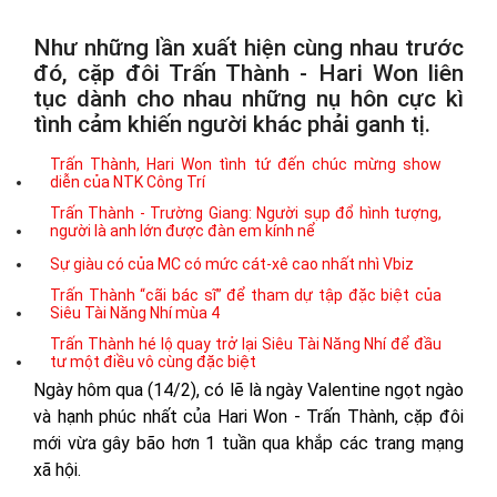
Như những lần xuất hiện cùng nhau trước
đó, cặp đôi Trấn Thành - Hari Won liên
tục dành cho nhau những nụ hôn cực kì
tình cảm khiến người khác phải ganh tị.
Trấn Thành, Hari Won tình tứ đến chúc mừng show
diễn của NTK Công Trí
Trấn Thành - Trường Giang: Người sụp đổ hình tượng,
người là anh lớn được đàn em kính nể
Sự giàu có của MC có mức cát-xê cao nhất nhì Vbiz
Trấn Thành “cãi bác sĩ” để tham dự tập đặc biệt của
Siêu Tài Năng Nhí mùa 4
Trấn Thành hé lộ quay trở lại Siêu Tài Năng Nhí để đầu
tư một điều vô cùng đặc biệt
Ngày hôm qua (14/2), có lẽ là ngày Valentine ngọt ngào
và hạnh phúc nhất của Hari Won - Trấn Thành, cặp đôi
mới vừa gây bão hơn 1 tuần qua khắp các trang mạng
xã hội.