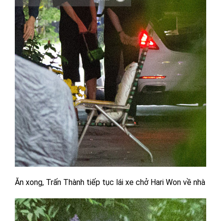
Ăn xong, Trấn Thành tiếp tục lái xe chở Hari Won về nhà