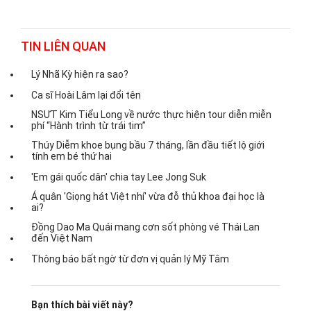
TIN LIÊN QUAN
Lý Nhã Kỳ hiện ra sao?
Ca sĩ Hoài Lâm lại đổi tên
NSƯT Kim Tiểu Long về nước thực hiện tour diễn miễn
phí “Hành trình từ trái tim”
Thúy Diễm khoe bụng bầu 7 tháng, lần đầu tiết lộ giới
tính em bé thứ hai
'Em gái quốc dân' chia tay Lee Jong Suk
Á quân 'Giọng hát Việt nhí' vừa đỗ thủ khoa đại học là
ai?
Đồng Dao Ma Quái mang cơn sốt phòng vé Thái Lan
đến Việt Nam
Thông báo bất ngờ từ đơn vị quản lý Mỹ Tâm
Bạn thích bài viết này?