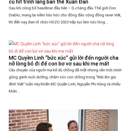
cú hit trình làng bản thể Xuân Đan
Sau khi công bố headliner đầu tiên – DJ hàng đầu Thế giới Don
Diablo, mang lại niềm háo hức cho đông đảo cộng đồng raver Việt,
thì đến nay, Ban tổ chức HOZO 2023 tiếp tục làm nức lòng...
MC Quyền Linh “bức xúc” gửi lời đến người cha
nỡ lòng bỏ đi để con bơ vơ sau khi mẹ mất
Câu chuyện của người mẹ kế dù chồng đã mất nhưng vẫn một mình
gồng gánh nuôi dưỡng, chăm sóc con chồng trong “Mái ấm gia
đình Việt” tuần này khiến MC Quyền Linh, Nguyễn Phi Hùng và nhiều
khán...