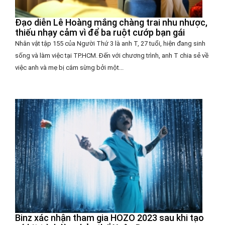
Đạo diễn Lê Hoàng mắng chàng trai nhu nhược,
thiếu nhạy cảm vì để ba ruột cướp bạn gái
Nhân vật tập 155 của Người Thứ 3 là anh T, 27 tuổi, hiện đang sinh
sống và làm việc tại TP.HCM. Đến với chương trình, anh T chia sẻ về
việc anh và mẹ bị cắm sừng bởi một...
Binz xác nhận tham gia HOZO 2023 sau khi tạo