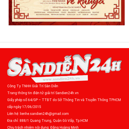
Công Ty TNHH Giải Trí Sàn Diễn
Trang thông tin điện tử giải trí Sandien24h.vn
Giấy phép số 64/GP – TTĐT do Sở Thông Tin và Truyền Thông TPHCM
cấp ngày 17/06/2015
Liên hệ: lienhe.sandien24h@gmail.com
Địa chỉ: 888/1 Quang Trung, Quận Gò Vấp, Tp.HCM
Chịu trách nhiệm nội dung: Đặng Hoàng Minh