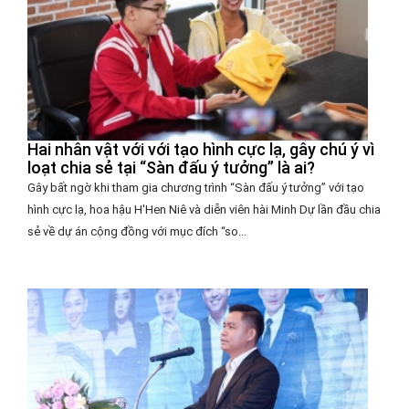
Hai nhân vật với với tạo hình cực lạ, gây chú ý vì
loạt chia sẻ tại “Sàn đấu ý tưởng” là ai?
Gây bất ngờ khi tham gia chương trình “Sàn đấu ý tưởng” với tạo
hình cực lạ, hoa hậu H'Hen Niê và diễn viên hài Minh Dự lần đầu chia
sẻ về dự án cộng đồng với mục đích “so...