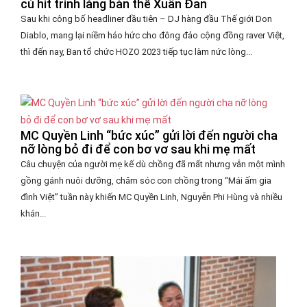
cú hit trình làng bản thể Xuân Đan
Sau khi công bố headliner đầu tiên – DJ hàng đầu Thế giới Don
Diablo, mang lại niềm háo hức cho đông đảo cộng đồng raver Việt,
thì đến nay, Ban tổ chức HOZO 2023 tiếp tục làm nức lòng...
MC Quyền Linh “bức xúc” gửi lời đến người cha
nỡ lòng bỏ đi để con bơ vơ sau khi mẹ mất
Câu chuyện của người mẹ kế dù chồng đã mất nhưng vẫn một mình
gồng gánh nuôi dưỡng, chăm sóc con chồng trong “Mái ấm gia
đình Việt” tuần này khiến MC Quyền Linh, Nguyễn Phi Hùng và nhiều
khán...