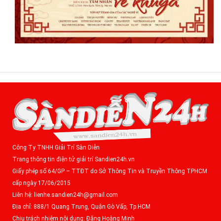
Công Ty TNHH Giải Trí Sàn Diễn
Trang thông tin điện tử giải trí Sandien24h.vn
Giấy phép số 64/GP – TTĐT do Sở Thông Tin và Truyền Thông TPHCM
cấp ngày 17/06/2015
Liên hệ: lienhe.sandien24h@gmail.com
Địa chỉ: 888/1 Quang Trung, Quận Gò Vấp, Tp.HCM
Chịu trách nhiệm nội dung: Đặng Hoàng Minh