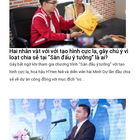
Hai nhân vật với với tạo hình cực lạ, gây chú ý vì
loạt chia sẻ tại “Sàn đấu ý tưởng” là ai?
Gây bất ngờ khi tham gia chương trình “Sàn đấu ý tưởng” với tạo
hình cực lạ, hoa hậu H'Hen Niê và diễn viên hài Minh Dự lần đầu chia
sẻ về dự án cộng đồng với mục đích “so...