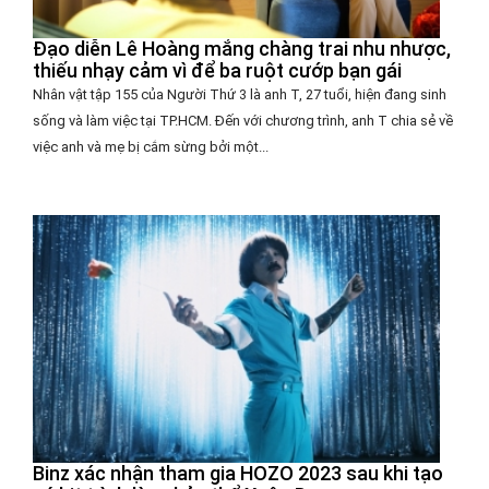
Đạo diễn Lê Hoàng mắng chàng trai nhu nhược,
thiếu nhạy cảm vì để ba ruột cướp bạn gái
Nhân vật tập 155 của Người Thứ 3 là anh T, 27 tuổi, hiện đang sinh
sống và làm việc tại TP.HCM. Đến với chương trình, anh T chia sẻ về
việc anh và mẹ bị cắm sừng bởi một...
Binz xác nhận tham gia HOZO 2023 sau khi tạo