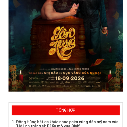
TỔNG HỢP
Đông Hùng hát ca khúc nhạc phim cùng dàn mỹ nam của
‘Hộ linh tráng sĩ: Bí ẩn mộ vua Đinh’