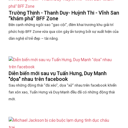
Trường Thịnh - Thanh Duy- Huỳnh Thi - Vĩnh San
“khám phá” BFF Zone
Bên cạnh những ngôi sao “gạo cội”, đêm khai trương khu giải trí
phức hợp BFF Zone vừa qua còn gây ấn tượng bởi sự xuất hiện của
dàn nghệ sĩ trẻ đẹp – tài năng.
Diễn biến mới sau vụ Tuấn Hưng, Duy Mạnh
"dọa" nhau trên facebook
Sau những động thái "đá xéo", dọa "xử" nhau trên facebook khiến
fan xôn xao, Tuấn Hưng và Duy Mạnh đều đã có những động thái
mới.