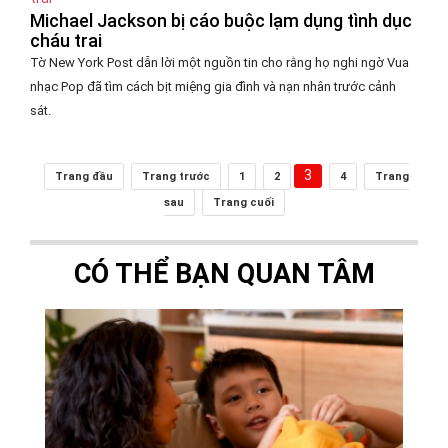
Michael Jackson bị cáo buộc lạm dụng tình dục
cháu trai
Tờ New York Post dẫn lời một nguồn tin cho rằng họ nghi ngờ Vua
nhạc Pop đã tìm cách bịt miệng gia đình và nạn nhân trước cảnh
sát.
3
Trang đầu
Trang trước
1
2
4
Trang
sau
Trang cuối
CÓ THỂ BẠN QUAN TÂM