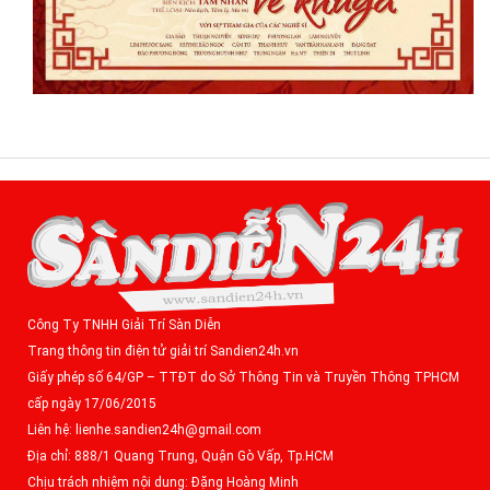
Công Ty TNHH Giải Trí Sàn Diễn
Trang thông tin điện tử giải trí Sandien24h.vn
Giấy phép số 64/GP – TTĐT do Sở Thông Tin và Truyền Thông TPHCM
cấp ngày 17/06/2015
Liên hệ: lienhe.sandien24h@gmail.com
Địa chỉ: 888/1 Quang Trung, Quận Gò Vấp, Tp.HCM
Chịu trách nhiệm nội dung: Đặng Hoàng Minh