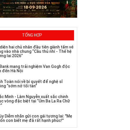
TỔNG HỢP
diện hai chủ nhân đầu tiên giành tấm vé
ng vào nhà chung “Cầu thủ nhí - Thế hệ
ơng lai 2026”
Bank mang trải nghiệm Van Gogh độc
n đến Hà Nội
h Toàn nói về bí quyết để nghệ sĩ
ông “sớm nở tối tàn”
ắc Minh - Lâm Nguyễn xuất sắc chinh
ục vòng đặc biệt tại “Úm Ba La Ra Chữ
?”
úy Diễm nhắn gửi con gái tương lai: "Mẹ
ốn con biết mẹ đã rất hạnh phúc!"