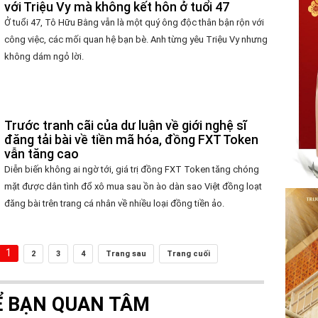
với Triệu Vy mà không kết hôn ở tuổi 47
Ở tuổi 47, Tô Hữu Bằng vẫn là một quý ông độc thân bận rộn với
công việc, các mối quan hệ bạn bè. Anh từng yêu Triệu Vy nhưng
không dám ngỏ lời.
Trước tranh cãi của dư luận về giới nghệ sĩ
đăng tải bài về tiền mã hóa, đồng FXT Token
vẫn tăng cao
Diễn biến không ai ngờ tới, giá trị đồng FXT Token tăng chóng
mặt được dân tình đổ xô mua sau ồn ào dàn sao Việt đồng loạt
đăng bài trên trang cá nhân về nhiều loại đồng tiền ảo.
1
2
3
4
Trang sau
Trang cuối
Ể BẠN QUAN TÂM