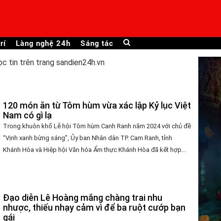
rí
Làng nghệ 24h
Sáng tác
ọc tin trên trang sandien24h.vn
120 món ăn từ Tôm hùm vừa xác lập Kỷ lục Việt
Nam có gì lạ
Trong khuôn khổ Lễ hội Tôm hùm Canh Ranh năm 2024 với chủ đề
“Vịnh xanh bừng sáng”, Ủy ban Nhân dân TP. Cam Ranh, tỉnh
Khánh Hòa và Hiệp hội Văn hóa Ẩm thực Khánh Hòa đã kết hợp...
Đạo diễn Lê Hoàng mắng chàng trai nhu
nhược, thiếu nhạy cảm vì để ba ruột cướp bạn
gái