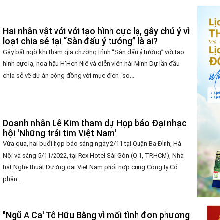
Hai nhân vật với với tạo hình cực lạ, gây chú ý vì
loạt chia sẻ tại “Sàn đấu ý tưởng” là ai?
Gây bất ngờ khi tham gia chương trình “Sàn đấu ý tưởng” với tạo
hình cực lạ, hoa hậu H'Hen Niê và diễn viên hài Minh Dự lần đầu
chia sẻ về dự án cộng đồng với mục đích “so...
Doanh nhân Lê Kim tham dự Họp báo Đại nhạc
hội 'Những trái tim Việt Nam'
Vừa qua, hai buổi họp báo sáng ngày 2/11 tại Quận Ba Đình, Hà
Nội và sáng 5/11/2022, tại Rex Hotel Sài Gòn (Q.1, TP.HCM), Nhà
hát Nghệ thuật Đương đại Việt Nam phối hợp cùng Công ty Cổ
phần...
"Ngũ A Ca' Tô Hữu Bằng vì mối tình đơn phương