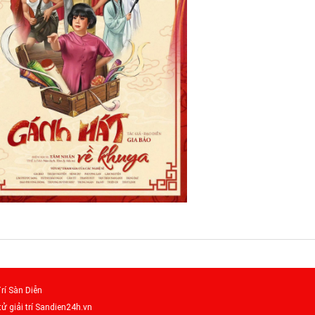
rí Sàn Diễn
tử giải trí Sandien24h.vn