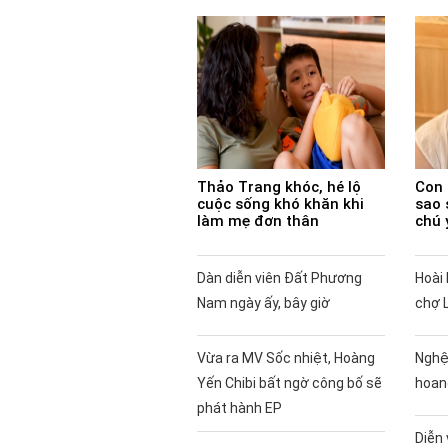
Thảo Trang khóc, hé lộ
Con 
cuộc sống khó khăn khi
sao 
làm mẹ đơn thân
chú 
Dàn diễn viên Đất Phương
Hoài 
Nam ngày ấy, bây giờ
chợ 
Vừa ra MV Sốc nhiệt, Hoàng
Nghệ
Yến Chibi bất ngờ công bố sẽ
hoan
phát hành EP
Diễn