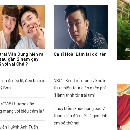
trai Vân Dung hiện ra
Ca sĩ Hoài Lâm lại đổi tên
sau gần 2 năm gây
ý với vai Chải?
Linh đi dép lê, đeo balo ở
NSƯT Kim Tiểu Long về nước
Lý Sơn
thực hiện tour diễn miễn phí
“Hành trình từ trái tim”
 sĩ Việt Hương gây
Thúy Diễm khoe bụng bầu 7
g mang với biểu cảm lạ?
tháng, lần đầu tiết lộ giới tính
em bé thứ hai
 viên Huỳnh Anh Tuấn