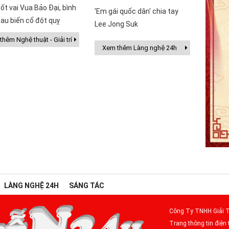
ốt vai Vua Bảo Đại, bình
'Em gái quốc dân' chia tay
au biến cố đột quỵ
Lee Jong Suk
hêm Nghệ thuật - Giải trí
Xem thêm Làng nghệ 24h
LÀNG NGHỆ 24H
SÁNG TÁC
Công Ty TNHH Giải T
Trang thông tin điện 