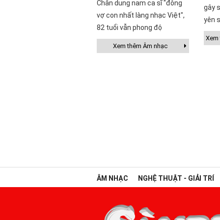
Chân dung nam ca sĩ "đông
gây s
vợ con nhất làng nhạc Việt",
yên s
82 tuổi vẫn phong độ
Xem t
Xem thêm Âm nhạc
ÂM NHẠC
NGHỆ THUẬT - GIẢI TRÍ