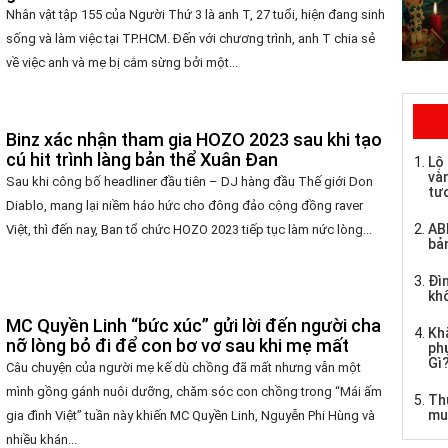
Nhân vật tập 155 của Người Thứ 3 là anh T, 27 tuổi, hiện đang sinh
sống và làm việc tại TP.HCM. Đến với chương trình, anh T chia sẻ
về việc anh và mẹ bị cắm sừng bởi một...
Binz xác nhận tham gia HOZO 2023 sau khi tạo
cú hit trình làng bản thể Xuân Đan
Lộ 
và
Sau khi công bố headliner đầu tiên – DJ hàng đầu Thế giới Don
tư
Diablo, mang lại niềm háo hức cho đông đảo cộng đồng raver
AB
Việt, thì đến nay, Ban tổ chức HOZO 2023 tiếp tục làm nức lòng...
bả
Đìn
kh
MC Quyền Linh “bức xúc” gửi lời đến người cha
Kh
nỡ lòng bỏ đi để con bơ vơ sau khi mẹ mất
ph
Gì
Câu chuyện của người mẹ kế dù chồng đã mất nhưng vẫn một
mình gồng gánh nuôi dưỡng, chăm sóc con chồng trong “Mái ấm
Th
mu
gia đình Việt” tuần này khiến MC Quyền Linh, Nguyễn Phi Hùng và
nhiều khán...