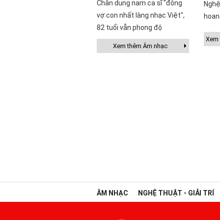
Chân dung nam ca sĩ "đông
Nghệ
vợ con nhất làng nhạc Việt",
hoan
82 tuổi vẫn phong độ
Xem t
Xem thêm Âm nhạc
ÂM NHẠC
NGHỆ THUẬT - GIẢI TRÍ