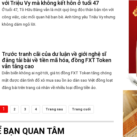
với Triệu Vy mà không kết hôn ở tuổi 47
Ở tuổi 47, Tô Hữu Bằng vẫn là một quý ông độc thân bận rộn với
công việc, các mối quan hệ bạn bè. Anh từng yêu Triệu Vy nhưng
không dám ngỏ lời.
Trước tranh cãi của dư luận về giới nghệ sĩ
đăng tải bài về tiền mã hóa, đồng FXT Token
vẫn tăng cao
Diễn biến không ai ngờ tới, giá trị đồng FXT Token tăng chóng
mặt được dân tình đổ xô mua sau ồn ào dàn sao Việt đồng loạt
đăng bài trên trang cá nhân về nhiều loại đồng tiền ảo.
1
2
3
4
Trang sau
Trang cuối
Ể BẠN QUAN TÂM