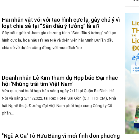
Hai nhân vật với với tạo hình cực lạ, gây chú ý vì
loạt chia sẻ tại “Sàn đấu ý tưởng” là ai?
Gây bất ngờ khi tham gia chương trình “Sàn đấu ý tưởng” với tạo
hình cực lạ, hoa hậu H'Hen Niê và diễn viên hài Minh Dự lần đầu
chia sẻ về dự án cộng đồng với mục đích “so...
Doanh nhân Lê Kim tham dự Họp báo Đại nhạc
hội 'Những trái tim Việt Nam'
Vừa qua, hai buổi họp báo sáng ngày 2/11 tại Quận Ba Đình, Hà
Nội và sáng 5/11/2022, tại Rex Hotel Sài Gòn (Q.1, TP.HCM), Nhà
hát Nghệ thuật Đương đại Việt Nam phối hợp cùng Công ty Cổ
phần...
"Ngũ A Ca' Tô Hữu Bằng vì mối tình đơn phương