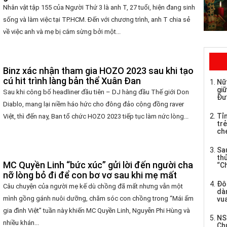
Nhân vật tập 155 của Người Thứ 3 là anh T, 27 tuổi, hiện đang sinh
sống và làm việc tại TP.HCM. Đến với chương trình, anh T chia sẻ
về việc anh và mẹ bị cắm sừng bởi một...
Binz xác nhận tham gia HOZO 2023 sau khi tạo
cú hit trình làng bản thể Xuân Đan
Nữ
giữ
Sau khi công bố headliner đầu tiên – DJ hàng đầu Thế giới Don
Đư
Diablo, mang lại niềm háo hức cho đông đảo cộng đồng raver
Tỉ
Việt, thì đến nay, Ban tổ chức HOZO 2023 tiếp tục làm nức lòng...
trẻ
che
Sau
th
MC Quyền Linh “bức xúc” gửi lời đến người cha
“C
nỡ lòng bỏ đi để con bơ vơ sau khi mẹ mất
Đô
Câu chuyện của người mẹ kế dù chồng đã mất nhưng vẫn một
dàn
mình gồng gánh nuôi dưỡng, chăm sóc con chồng trong “Mái ấm
vua
gia đình Việt” tuần này khiến MC Quyền Linh, Nguyễn Phi Hùng và
NS
nhiều khán...
Ch