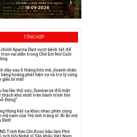
TỔNG HỢP
 chính Aparna Dixit vượt bệnh tật để
 trọn vai diễn trong Chờ Em Nơi Cuối
ờng
nh dậy sau 6 tháng hôn mê, doanh nhân
 bàng hoàng phát hiện vợ và trợ lý cùng
 giấu bí mật
 hai lần thử sức, Duniverse đối mặt
ử thách khó nhất trên hành trình tìm
hỗ Đứng"
ng Hùng hát ca khúc nhạc phim cùng
 mỹ nam của ‘Hộ linh tráng sĩ: Bí ẩn mộ
 Đinh’
ND Trịnh Kim Chi được bầu làm Phó
ủ tịch Hội Nghệ sĩ Sân khấu Việt Nam