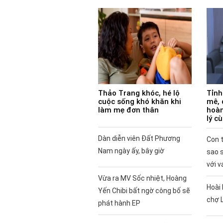
Thảo Trang khóc, hé lộ
Tỉnh
cuộc sống khó khăn khi
mê, 
làm mẹ đơn thân
hoàn
lý c
Dàn diễn viên Đất Phương
Con t
Nam ngày ấy, bây giờ
sao 
với v
Vừa ra MV Sốc nhiệt, Hoàng
Hoài 
Yến Chibi bất ngờ công bố sẽ
chợ 
phát hành EP