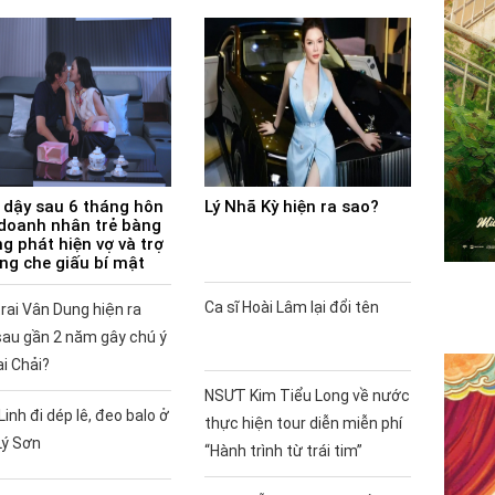
 dậy sau 6 tháng hôn
Lý Nhã Kỳ hiện ra sao?
doanh nhân trẻ bàng
g phát hiện vợ và trợ
ùng che giấu bí mật
Ca sĩ Hoài Lâm lại đổi tên
rai Vân Dung hiện ra
sau gần 2 năm gây chú ý
ai Chải?
NSƯT Kim Tiểu Long về nước
Linh đi dép lê, đeo balo ở
thực hiện tour diễn miễn phí
Lý Sơn
“Hành trình từ trái tim”