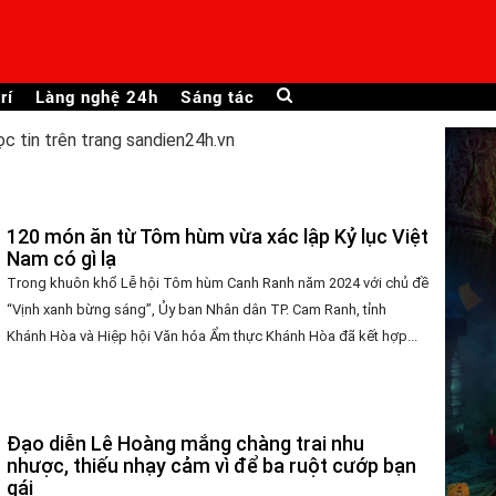
rí
Làng nghệ 24h
Sáng tác
ọc tin trên trang sandien24h.vn
120 món ăn từ Tôm hùm vừa xác lập Kỷ lục Việt
Nam có gì lạ
Trong khuôn khổ Lễ hội Tôm hùm Canh Ranh năm 2024 với chủ đề
“Vịnh xanh bừng sáng”, Ủy ban Nhân dân TP. Cam Ranh, tỉnh
Khánh Hòa và Hiệp hội Văn hóa Ẩm thực Khánh Hòa đã kết hợp...
Đạo diễn Lê Hoàng mắng chàng trai nhu
nhược, thiếu nhạy cảm vì để ba ruột cướp bạn
gái