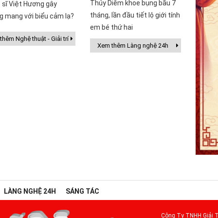
Thúy Diễm khoe bụng bầu 7
 sĩ Việt Hương gây
tháng, lần đầu tiết lộ giới tính
g mang với biểu cảm lạ?
em bé thứ hai
hêm Nghệ thuật - Giải trí
Xem thêm Làng nghệ 24h
LÀNG NGHỆ 24H
SÁNG TÁC
Công Ty TNHH Giải T