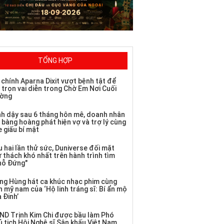
TỔNG HỢP
 chính Aparna Dixit vượt bệnh tật để
 trọn vai diễn trong Chờ Em Nơi Cuối
ờng
nh dậy sau 6 tháng hôn mê, doanh nhân
 bàng hoàng phát hiện vợ và trợ lý cùng
 giấu bí mật
 hai lần thử sức, Duniverse đối mặt
ử thách khó nhất trên hành trình tìm
hỗ Đứng"
ng Hùng hát ca khúc nhạc phim cùng
 mỹ nam của ‘Hộ linh tráng sĩ: Bí ẩn mộ
 Đinh’
ND Trịnh Kim Chi được bầu làm Phó
ủ tịch Hội Nghệ sĩ Sân khấu Việt Nam