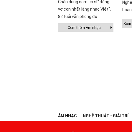
Chân dung nam ca sĩ "đông
Nghệ
vợ con nhất làng nhạc Việt",
hoan
82 tuổi vẫn phong độ
Xem t
Xem thêm Âm nhạc
ÂM NHẠC
NGHỆ THUẬT - GIẢI TRÍ