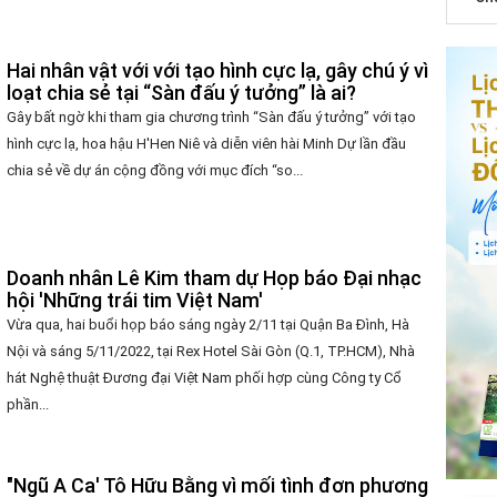
Hai nhân vật với với tạo hình cực lạ, gây chú ý vì
loạt chia sẻ tại “Sàn đấu ý tưởng” là ai?
Gây bất ngờ khi tham gia chương trình “Sàn đấu ý tưởng” với tạo
hình cực lạ, hoa hậu H'Hen Niê và diễn viên hài Minh Dự lần đầu
chia sẻ về dự án cộng đồng với mục đích “so...
Doanh nhân Lê Kim tham dự Họp báo Đại nhạc
hội 'Những trái tim Việt Nam'
Vừa qua, hai buổi họp báo sáng ngày 2/11 tại Quận Ba Đình, Hà
Nội và sáng 5/11/2022, tại Rex Hotel Sài Gòn (Q.1, TP.HCM), Nhà
hát Nghệ thuật Đương đại Việt Nam phối hợp cùng Công ty Cổ
phần...
"Ngũ A Ca' Tô Hữu Bằng vì mối tình đơn phương