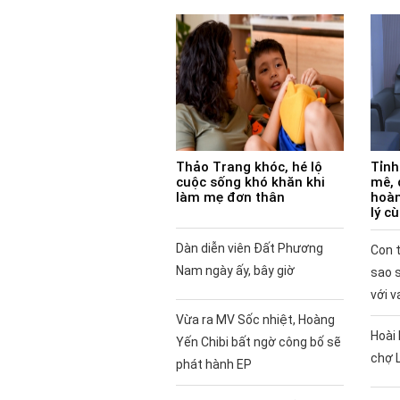
Thảo Trang khóc, hé lộ
Tỉnh
cuộc sống khó khăn khi
mê, 
làm mẹ đơn thân
hoàn
lý c
Dàn diễn viên Đất Phương
Con t
Nam ngày ấy, bây giờ
sao 
với v
Vừa ra MV Sốc nhiệt, Hoàng
Hoài 
Yến Chibi bất ngờ công bố sẽ
chợ 
phát hành EP