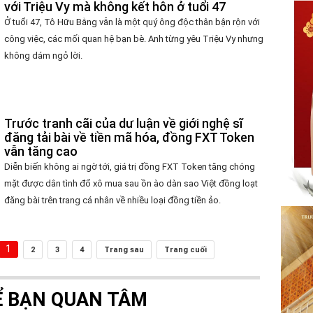
với Triệu Vy mà không kết hôn ở tuổi 47
Ở tuổi 47, Tô Hữu Bằng vẫn là một quý ông độc thân bận rộn với
công việc, các mối quan hệ bạn bè. Anh từng yêu Triệu Vy nhưng
không dám ngỏ lời.
Trước tranh cãi của dư luận về giới nghệ sĩ
đăng tải bài về tiền mã hóa, đồng FXT Token
vẫn tăng cao
Diễn biến không ai ngờ tới, giá trị đồng FXT Token tăng chóng
mặt được dân tình đổ xô mua sau ồn ào dàn sao Việt đồng loạt
đăng bài trên trang cá nhân về nhiều loại đồng tiền ảo.
1
2
3
4
Trang sau
Trang cuối
Ể BẠN QUAN TÂM