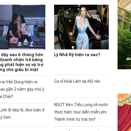
 dậy sau 6 tháng hôn
Lý Nhã Kỳ hiện ra sao?
doanh nhân trẻ bàng
g phát hiện vợ và trợ
ùng che giấu bí mật
Ca sĩ Hoài Lâm lại đổi tên
rai Vân Dung hiện ra
sau gần 2 năm gây chú ý
ai Chải?
NSƯT Kim Tiểu Long về nước
Linh đi dép lê, đeo balo ở
thực hiện tour diễn miễn phí
Lý Sơn
“Hành trình từ trái tim”