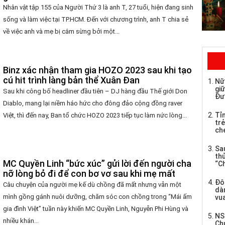
Nhân vật tập 155 của Người Thứ 3 là anh T, 27 tuổi, hiện đang sinh
sống và làm việc tại TP.HCM. Đến với chương trình, anh T chia sẻ
về việc anh và mẹ bị cắm sừng bởi một...
Binz xác nhận tham gia HOZO 2023 sau khi tạo
cú hit trình làng bản thể Xuân Đan
Nữ
giữ
Sau khi công bố headliner đầu tiên – DJ hàng đầu Thế giới Don
Đư
Diablo, mang lại niềm háo hức cho đông đảo cộng đồng raver
Tỉ
Việt, thì đến nay, Ban tổ chức HOZO 2023 tiếp tục làm nức lòng...
trẻ
che
Sau
th
MC Quyền Linh “bức xúc” gửi lời đến người cha
“C
nỡ lòng bỏ đi để con bơ vơ sau khi mẹ mất
Đô
Câu chuyện của người mẹ kế dù chồng đã mất nhưng vẫn một
dàn
mình gồng gánh nuôi dưỡng, chăm sóc con chồng trong “Mái ấm
vua
gia đình Việt” tuần này khiến MC Quyền Linh, Nguyễn Phi Hùng và
NS
nhiều khán...
Ch