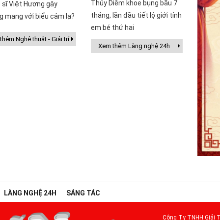
Thúy Diễm khoe bụng bầu 7
 sĩ Việt Hương gây
tháng, lần đầu tiết lộ giới tính
g mang với biểu cảm lạ?
em bé thứ hai
hêm Nghệ thuật - Giải trí
Xem thêm Làng nghệ 24h
LÀNG NGHỆ 24H
SÁNG TÁC
Công Ty TNHH Giải T