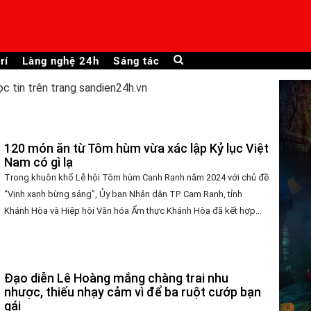
rí
Làng nghệ 24h
Sáng tác
ọc tin trên trang sandien24h.vn
120 món ăn từ Tôm hùm vừa xác lập Kỷ lục Việt
Nam có gì lạ
Trong khuôn khổ Lễ hội Tôm hùm Canh Ranh năm 2024 với chủ đề
“Vịnh xanh bừng sáng”, Ủy ban Nhân dân TP. Cam Ranh, tỉnh
Khánh Hòa và Hiệp hội Văn hóa Ẩm thực Khánh Hòa đã kết hợp...
Đạo diễn Lê Hoàng mắng chàng trai nhu
nhược, thiếu nhạy cảm vì để ba ruột cướp bạn
gái