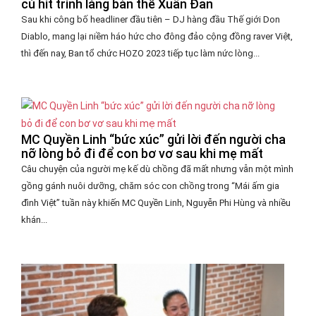
cú hit trình làng bản thể Xuân Đan
Sau khi công bố headliner đầu tiên – DJ hàng đầu Thế giới Don
Diablo, mang lại niềm háo hức cho đông đảo cộng đồng raver Việt,
thì đến nay, Ban tổ chức HOZO 2023 tiếp tục làm nức lòng...
MC Quyền Linh “bức xúc” gửi lời đến người cha
nỡ lòng bỏ đi để con bơ vơ sau khi mẹ mất
Câu chuyện của người mẹ kế dù chồng đã mất nhưng vẫn một mình
gồng gánh nuôi dưỡng, chăm sóc con chồng trong “Mái ấm gia
đình Việt” tuần này khiến MC Quyền Linh, Nguyễn Phi Hùng và nhiều
khán...