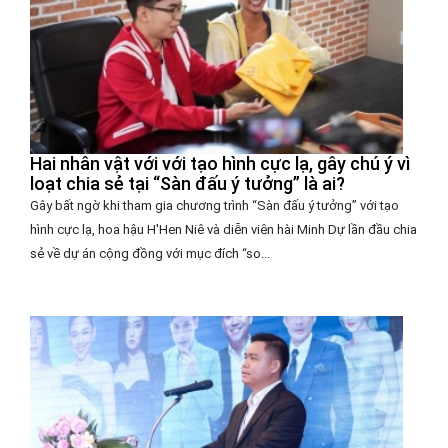
Hai nhân vật với với tạo hình cực lạ, gây chú ý vì
loạt chia sẻ tại “Sàn đấu ý tưởng” là ai?
Gây bất ngờ khi tham gia chương trình “Sàn đấu ý tưởng” với tạo
hình cực lạ, hoa hậu H'Hen Niê và diễn viên hài Minh Dự lần đầu chia
sẻ về dự án cộng đồng với mục đích “so...