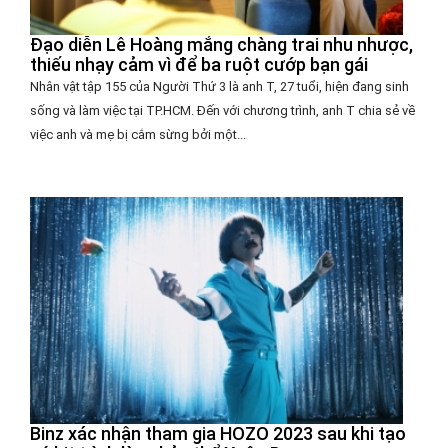
Đạo diễn Lê Hoàng mắng chàng trai nhu nhược,
thiếu nhạy cảm vì để ba ruột cướp bạn gái
Nhân vật tập 155 của Người Thứ 3 là anh T, 27 tuổi, hiện đang sinh
sống và làm việc tại TP.HCM. Đến với chương trình, anh T chia sẻ về
việc anh và mẹ bị cắm sừng bởi một...
Binz xác nhận tham gia HOZO 2023 sau khi tạo