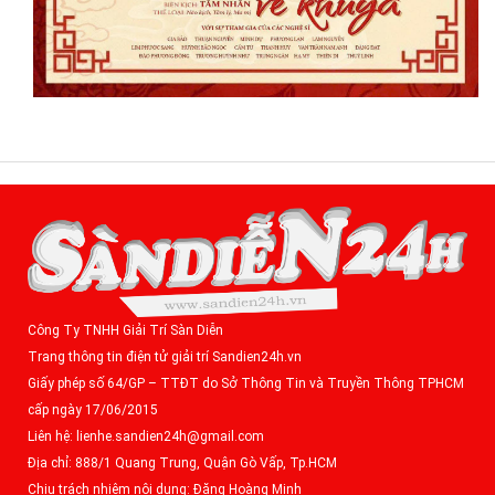
Công Ty TNHH Giải Trí Sàn Diễn
Trang thông tin điện tử giải trí Sandien24h.vn
Giấy phép số 64/GP – TTĐT do Sở Thông Tin và Truyền Thông TPHCM
cấp ngày 17/06/2015
Liên hệ: lienhe.sandien24h@gmail.com
Địa chỉ: 888/1 Quang Trung, Quận Gò Vấp, Tp.HCM
Chịu trách nhiệm nội dung: Đặng Hoàng Minh