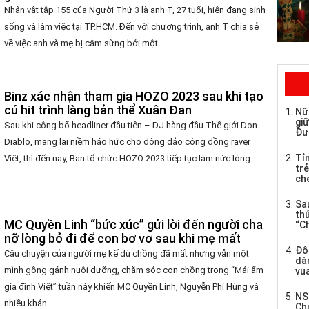
Nhân vật tập 155 của Người Thứ 3 là anh T, 27 tuổi, hiện đang sinh
sống và làm việc tại TP.HCM. Đến với chương trình, anh T chia sẻ
về việc anh và mẹ bị cắm sừng bởi một...
Binz xác nhận tham gia HOZO 2023 sau khi tạo
cú hit trình làng bản thể Xuân Đan
Nữ
giữ
Sau khi công bố headliner đầu tiên – DJ hàng đầu Thế giới Don
Đư
Diablo, mang lại niềm háo hức cho đông đảo cộng đồng raver
Tỉ
Việt, thì đến nay, Ban tổ chức HOZO 2023 tiếp tục làm nức lòng...
trẻ
che
Sau
th
MC Quyền Linh “bức xúc” gửi lời đến người cha
“C
nỡ lòng bỏ đi để con bơ vơ sau khi mẹ mất
Đô
Câu chuyện của người mẹ kế dù chồng đã mất nhưng vẫn một
dàn
mình gồng gánh nuôi dưỡng, chăm sóc con chồng trong “Mái ấm
vua
gia đình Việt” tuần này khiến MC Quyền Linh, Nguyễn Phi Hùng và
NS
nhiều khán...
Ch