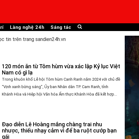
rí
Làng nghệ 24h
Sáng tác
ọc tin trên trang sandien24h.vn
120 món ăn từ Tôm hùm vừa xác lập Kỷ lục Việt
Nam có gì lạ
Trong khuôn khổ Lễ hội Tôm hùm Canh Ranh năm 2024 với chủ đề
“Vịnh xanh bừng sáng”, Ủy ban Nhân dân TP. Cam Ranh, tỉnh
Khánh Hòa và Hiệp hội Văn hóa Ẩm thực Khánh Hòa đã kết hợp...
Đạo diễn Lê Hoàng mắng chàng trai nhu
nhược, thiếu nhạy cảm vì để ba ruột cướp bạn
gái