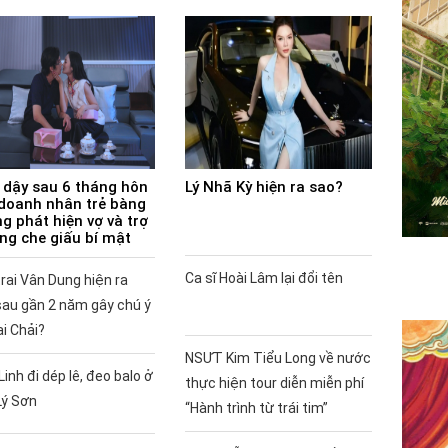
 dậy sau 6 tháng hôn
Lý Nhã Kỳ hiện ra sao?
doanh nhân trẻ bàng
g phát hiện vợ và trợ
ùng che giấu bí mật
Ca sĩ Hoài Lâm lại đổi tên
rai Vân Dung hiện ra
sau gần 2 năm gây chú ý
ai Chải?
NSƯT Kim Tiểu Long về nước
Linh đi dép lê, đeo balo ở
thực hiện tour diễn miễn phí
Lý Sơn
“Hành trình từ trái tim”