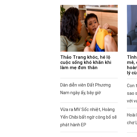
Thảo Trang khóc, hé lộ
Tỉnh
cuộc sống khó khăn khi
mê, 
làm mẹ đơn thân
hoàn
lý c
Dàn diễn viên Đất Phương
Con t
Nam ngày ấy, bây giờ
sao 
với v
Vừa ra MV Sốc nhiệt, Hoàng
Hoài 
Yến Chibi bất ngờ công bố sẽ
chợ 
phát hành EP