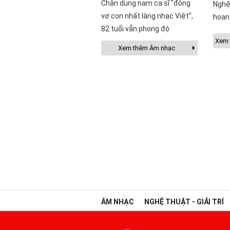
Chân dung nam ca sĩ "đông
Nghệ
vợ con nhất làng nhạc Việt",
hoan
82 tuổi vẫn phong độ
Xem t
Xem thêm Âm nhạc
ÂM NHẠC
NGHỆ THUẬT - GIẢI TRÍ