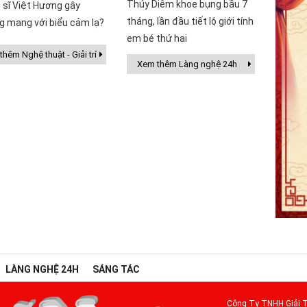
Thúy Diễm khoe bụng bầu 7
 sĩ Việt Hương gây
tháng, lần đầu tiết lộ giới tính
g mang với biểu cảm lạ?
em bé thứ hai
hêm Nghệ thuật - Giải trí
Xem thêm Làng nghệ 24h
LÀNG NGHỆ 24H
SÁNG TÁC
Công Ty TNHH Giải T