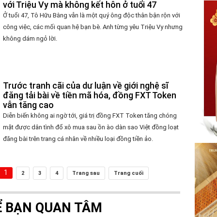
với Triệu Vy mà không kết hôn ở tuổi 47
Ở tuổi 47, Tô Hữu Bằng vẫn là một quý ông độc thân bận rộn với
công việc, các mối quan hệ bạn bè. Anh từng yêu Triệu Vy nhưng
không dám ngỏ lời.
Trước tranh cãi của dư luận về giới nghệ sĩ
đăng tải bài về tiền mã hóa, đồng FXT Token
vẫn tăng cao
Diễn biến không ai ngờ tới, giá trị đồng FXT Token tăng chóng
mặt được dân tình đổ xô mua sau ồn ào dàn sao Việt đồng loạt
đăng bài trên trang cá nhân về nhiều loại đồng tiền ảo.
1
2
3
4
Trang sau
Trang cuối
Ể BẠN QUAN TÂM