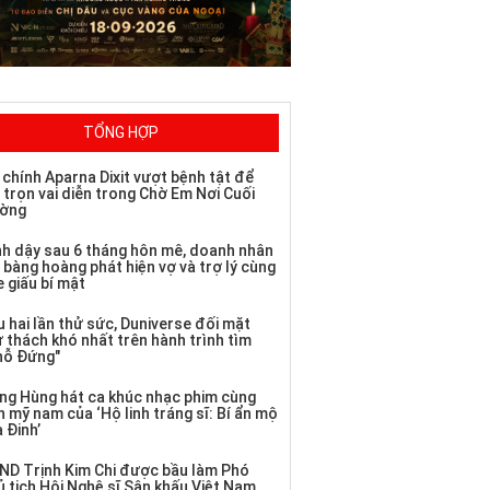
TỔNG HỢP
 chính Aparna Dixit vượt bệnh tật để
 trọn vai diễn trong Chờ Em Nơi Cuối
ờng
nh dậy sau 6 tháng hôn mê, doanh nhân
 bàng hoàng phát hiện vợ và trợ lý cùng
 giấu bí mật
 hai lần thử sức, Duniverse đối mặt
ử thách khó nhất trên hành trình tìm
hỗ Đứng"
ng Hùng hát ca khúc nhạc phim cùng
 mỹ nam của ‘Hộ linh tráng sĩ: Bí ẩn mộ
 Đinh’
ND Trịnh Kim Chi được bầu làm Phó
ủ tịch Hội Nghệ sĩ Sân khấu Việt Nam