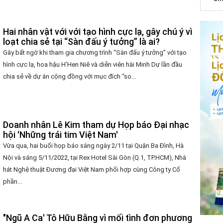
Hai nhân vật với với tạo hình cực lạ, gây chú ý vì
loạt chia sẻ tại “Sàn đấu ý tưởng” là ai?
Gây bất ngờ khi tham gia chương trình “Sàn đấu ý tưởng” với tạo
hình cực lạ, hoa hậu H'Hen Niê và diễn viên hài Minh Dự lần đầu
chia sẻ về dự án cộng đồng với mục đích “so...
Doanh nhân Lê Kim tham dự Họp báo Đại nhạc
hội 'Những trái tim Việt Nam'
Vừa qua, hai buổi họp báo sáng ngày 2/11 tại Quận Ba Đình, Hà
Nội và sáng 5/11/2022, tại Rex Hotel Sài Gòn (Q.1, TP.HCM), Nhà
hát Nghệ thuật Đương đại Việt Nam phối hợp cùng Công ty Cổ
phần...
"Ngũ A Ca' Tô Hữu Bằng vì mối tình đơn phương