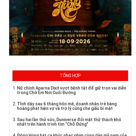
TỔNG HỢP
Nữ chính Aparna Dixit vượt bệnh tật để giữ trọn vai diễn
trong Chờ Em Nơi Cuối Đường
Tỉnh dậy sau 6 tháng hôn mê, doanh nhân trẻ bàng
hoàng phát hiện vợ và trợ lý cùng che giấu bí mật
Sau hai lần thử sức, Duniverse đối mặt thử thách khó
nhất trên hành trình tìm “Chỗ Đứng"
Đông Hùng hát ca khúc nhạc phim cùng dàn mỹ nam của