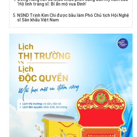
‘Hộ linh tráng sĩ: Bí ẩn mộ vua Đinh’
NSND Trịnh Kim Chi được bầu làm Phó Chủ tịch Hội Nghệ
sĩ Sân khấu Việt Nam