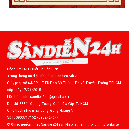
Công Ty TNHH Giải Trí Sàn Diễn
Trang thông tin điện tử giải trí Sandien24h.vn
Giấy phép số 64/GP – TTĐT do Sở Thông Tin và Truyền Thông TPHCM
cấp ngày 17/06/2015
Liên hệ: lienhe.sandien24h@gmail.com
Địa chỉ: 888/1 Quang Trung, Quận Gò Vấp, Tp.HCM
Chịu trách nhiệm nội dung: Đặng Hoàng Minh
SĐT: 0903717152 - 0982424044
® Ghi rõ nguồn Theo Sandien24h.vn khi phát hành thông tin từ website