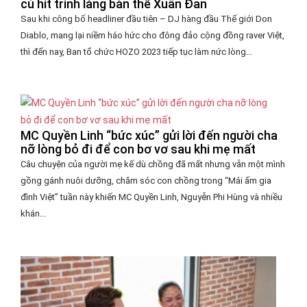
cú hit trình làng bản thể Xuân Đan
Sau khi công bố headliner đầu tiên – DJ hàng đầu Thế giới Don
Diablo, mang lại niềm háo hức cho đông đảo cộng đồng raver Việt,
thì đến nay, Ban tổ chức HOZO 2023 tiếp tục làm nức lòng...
MC Quyền Linh “bức xúc” gửi lời đến người cha
nỡ lòng bỏ đi để con bơ vơ sau khi mẹ mất
Câu chuyện của người mẹ kế dù chồng đã mất nhưng vẫn một mình
gồng gánh nuôi dưỡng, chăm sóc con chồng trong “Mái ấm gia
đình Việt” tuần này khiến MC Quyền Linh, Nguyễn Phi Hùng và nhiều
khán...