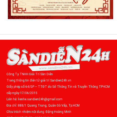
Công Ty TNHH Giải Trí Sàn Diễn
Trang thông tin điện tử giải trí Sandien24h.vn
Giấy phép số 64/GP – TTĐT do Sở Thông Tin và Truyền Thông TPHCM
cấp ngày 17/06/2015
Liên hệ: lienhe.sandien24h@gmail.com
Địa chỉ: 888/1 Quang Trung, Quận Gò Vấp, Tp.HCM
Chịu trách nhiệm nội dung: Đặng Hoàng Minh