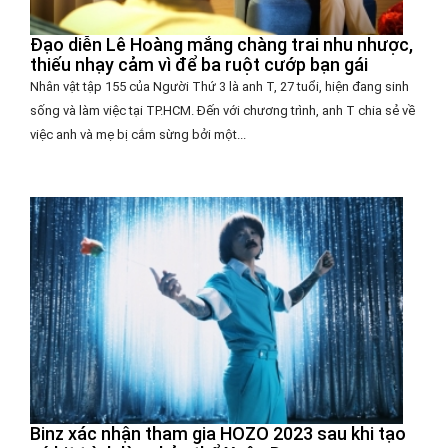
Đạo diễn Lê Hoàng mắng chàng trai nhu nhược,
thiếu nhạy cảm vì để ba ruột cướp bạn gái
Nhân vật tập 155 của Người Thứ 3 là anh T, 27 tuổi, hiện đang sinh
sống và làm việc tại TP.HCM. Đến với chương trình, anh T chia sẻ về
việc anh và mẹ bị cắm sừng bởi một...
Binz xác nhận tham gia HOZO 2023 sau khi tạo