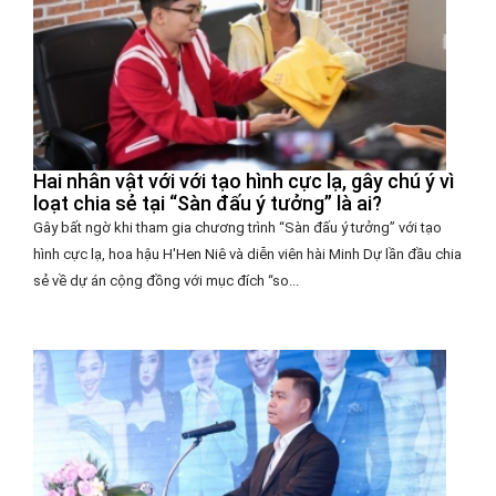
Hai nhân vật với với tạo hình cực lạ, gây chú ý vì
loạt chia sẻ tại “Sàn đấu ý tưởng” là ai?
Gây bất ngờ khi tham gia chương trình “Sàn đấu ý tưởng” với tạo
hình cực lạ, hoa hậu H'Hen Niê và diễn viên hài Minh Dự lần đầu chia
sẻ về dự án cộng đồng với mục đích “so...