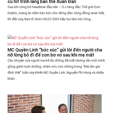
cú hit trình làng bản thể Xuân Đan
Sau khi công bố headliner đầu tiên – DJ hàng đầu Thế giới Don
Diablo, mang lại niềm háo hức cho đông đảo cộng đồng raver Việt,
thì đến nay, Ban tổ chức HOZO 2023 tiếp tục làm nức lòng...
MC Quyền Linh “bức xúc” gửi lời đến người cha
nỡ lòng bỏ đi để con bơ vơ sau khi mẹ mất
Câu chuyện của người mẹ kế dù chồng đã mất nhưng vẫn một mình
gồng gánh nuôi dưỡng, chăm sóc con chồng trong “Mái ấm gia
đình Việt” tuần này khiến MC Quyền Linh, Nguyễn Phi Hùng và nhiều
khán...