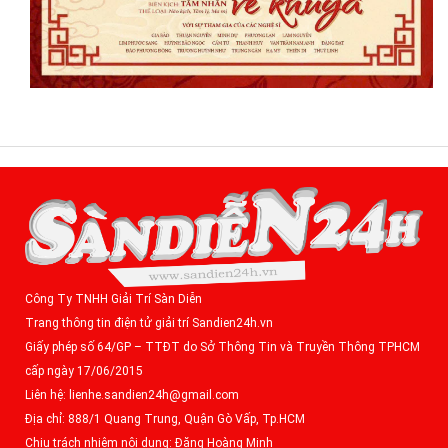
Công Ty TNHH Giải Trí Sàn Diễn
Trang thông tin điện tử giải trí Sandien24h.vn
Giấy phép số 64/GP – TTĐT do Sở Thông Tin và Truyền Thông TPHCM
cấp ngày 17/06/2015
Liên hệ: lienhe.sandien24h@gmail.com
Địa chỉ: 888/1 Quang Trung, Quận Gò Vấp, Tp.HCM
Chịu trách nhiệm nội dung: Đặng Hoàng Minh