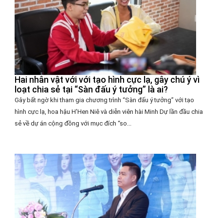
Hai nhân vật với với tạo hình cực lạ, gây chú ý vì
loạt chia sẻ tại “Sàn đấu ý tưởng” là ai?
Gây bất ngờ khi tham gia chương trình “Sàn đấu ý tưởng” với tạo
hình cực lạ, hoa hậu H'Hen Niê và diễn viên hài Minh Dự lần đầu chia
sẻ về dự án cộng đồng với mục đích “so...