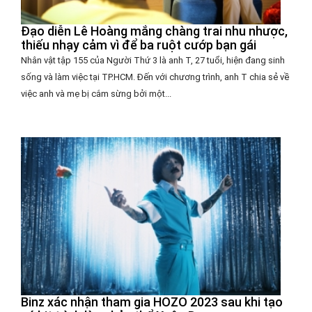
Đạo diễn Lê Hoàng mắng chàng trai nhu nhược,
thiếu nhạy cảm vì để ba ruột cướp bạn gái
Nhân vật tập 155 của Người Thứ 3 là anh T, 27 tuổi, hiện đang sinh
sống và làm việc tại TP.HCM. Đến với chương trình, anh T chia sẻ về
việc anh và mẹ bị cắm sừng bởi một...
Binz xác nhận tham gia HOZO 2023 sau khi tạo