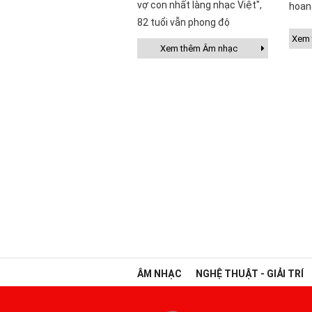
vợ con nhất làng nhạc Việt",
hoan
82 tuổi vẫn phong độ
Xem t
Xem thêm Âm nhạc
ÂM NHẠC
NGHỆ THUẬT - GIẢI TRÍ