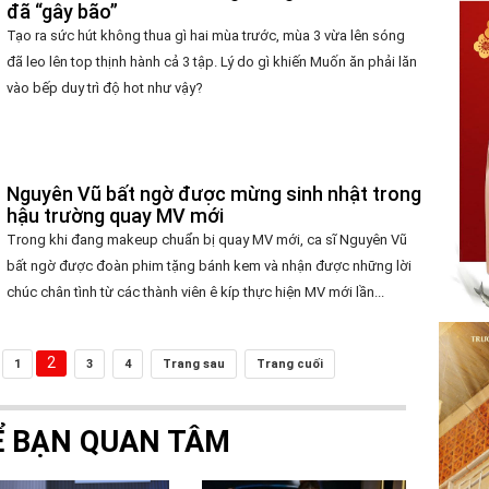
đã “gây bão”
Tạo ra sức hút không thua gì hai mùa trước, mùa 3 vừa lên sóng
đã leo lên top thịnh hành cả 3 tập. Lý do gì khiến Muốn ăn phải lăn
vào bếp duy trì độ hot như vậy?
Nguyên Vũ bất ngờ được mừng sinh nhật trong
hậu trường quay MV mới
Trong khi đang makeup chuẩn bị quay MV mới, ca sĩ Nguyên Vũ
bất ngờ được đoàn phim tặng bánh kem và nhận được những lời
chúc chân tình từ các thành viên ê kíp thực hiện MV mới lần...
2
1
3
4
Trang sau
Trang cuối
Ể BẠN QUAN TÂM