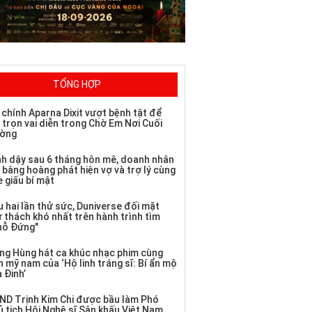
TỔNG HỢP
 chính Aparna Dixit vượt bệnh tật để
 trọn vai diễn trong Chờ Em Nơi Cuối
ờng
nh dậy sau 6 tháng hôn mê, doanh nhân
 bàng hoàng phát hiện vợ và trợ lý cùng
 giấu bí mật
 hai lần thử sức, Duniverse đối mặt
ử thách khó nhất trên hành trình tìm
hỗ Đứng"
ng Hùng hát ca khúc nhạc phim cùng
 mỹ nam của ‘Hộ linh tráng sĩ: Bí ẩn mộ
 Đinh’
ND Trịnh Kim Chi được bầu làm Phó
ủ tịch Hội Nghệ sĩ Sân khấu Việt Nam