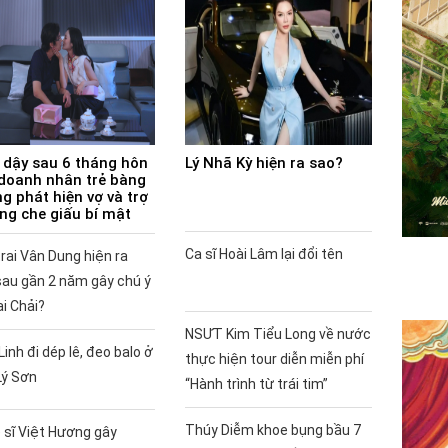
 dậy sau 6 tháng hôn
Lý Nhã Kỳ hiện ra sao?
doanh nhân trẻ bàng
g phát hiện vợ và trợ
ùng che giấu bí mật
Ca sĩ Hoài Lâm lại đổi tên
rai Vân Dung hiện ra
sau gần 2 năm gây chú ý
ai Chải?
NSƯT Kim Tiểu Long về nước
Linh đi dép lê, đeo balo ở
thực hiện tour diễn miễn phí
Lý Sơn
“Hành trình từ trái tim”
Thúy Diễm khoe bụng bầu 7
 sĩ Việt Hương gây