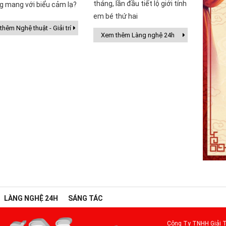
tháng, lần đầu tiết lộ giới tính
g mang với biểu cảm lạ?
em bé thứ hai
hêm Nghệ thuật - Giải trí
Xem thêm Làng nghệ 24h
LÀNG NGHỆ 24H
SÁNG TÁC
Công Ty TNHH Giải T