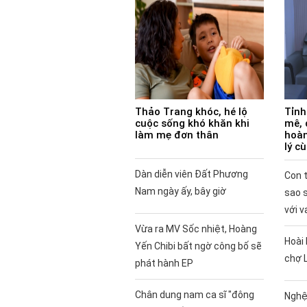
Thảo Trang khóc, hé lộ
Tỉnh
cuộc sống khó khăn khi
mê, 
làm mẹ đơn thân
hoàn
lý c
Dàn diễn viên Đất Phương
Con t
Nam ngày ấy, bây giờ
sao 
với v
Vừa ra MV Sốc nhiệt, Hoàng
Hoài 
Yến Chibi bất ngờ công bố sẽ
chợ 
phát hành EP
Chân dung nam ca sĩ "đông
Nghệ