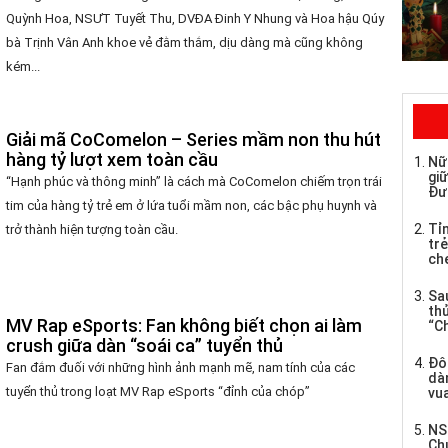
Quỳnh Hoa, NSƯT Tuyết Thu, DVĐA Đinh Y Nhung và Hoa hậu Qúy
bà Trịnh Vân Anh khoe vẻ đằm thắm, dịu dàng mà cũng không
kém...
Giải mã CoComelon – Series mầm non thu hút
hàng tỷ lượt xem toàn cầu
Nữ
giữ
“Hạnh phúc và thông minh” là cách mà CoComelon chiếm trọn trái
Đư
tim của hàng tỷ trẻ em ở lứa tuổi mầm non, các bậc phụ huynh và
Tỉ
trở thành hiện tượng toàn cầu.
trẻ
che
Sau
th
MV Rap eSports: Fan không biết chọn ai làm
“C
crush giữa dàn “soái ca” tuyển thủ
Đô
Fan đắm đuối với những hình ảnh mạnh mẽ, nam tính của các
dàn
tuyển thủ trong loạt MV Rap eSports “đỉnh của chóp”
vua
NS
Ch