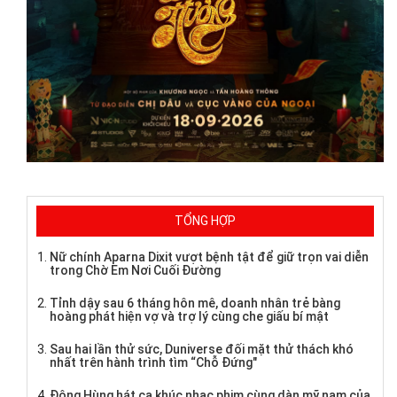
TỔNG HỢP
Nữ chính Aparna Dixit vượt bệnh tật để giữ trọn vai diễn
trong Chờ Em Nơi Cuối Đường
Tỉnh dậy sau 6 tháng hôn mê, doanh nhân trẻ bàng
hoàng phát hiện vợ và trợ lý cùng che giấu bí mật
Sau hai lần thử sức, Duniverse đối mặt thử thách khó
nhất trên hành trình tìm “Chỗ Đứng"
Đông Hùng hát ca khúc nhạc phim cùng dàn mỹ nam của