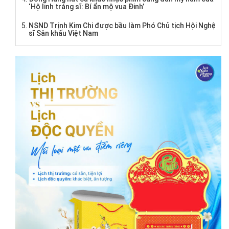
‘Hộ linh tráng sĩ: Bí ẩn mộ vua Đinh’
NSND Trịnh Kim Chi được bầu làm Phó Chủ tịch Hội Nghệ
sĩ Sân khấu Việt Nam