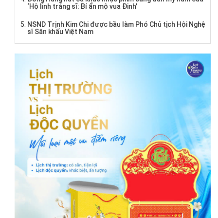
‘Hộ linh tráng sĩ: Bí ẩn mộ vua Đinh’
NSND Trịnh Kim Chi được bầu làm Phó Chủ tịch Hội Nghệ
sĩ Sân khấu Việt Nam