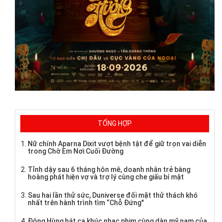
TỔNG HỢP
Nữ chính Aparna Dixit vượt bệnh tật để giữ trọn vai diễn
trong Chờ Em Nơi Cuối Đường
Tỉnh dậy sau 6 tháng hôn mê, doanh nhân trẻ bàng
hoàng phát hiện vợ và trợ lý cùng che giấu bí mật
Sau hai lần thử sức, Duniverse đối mặt thử thách khó
nhất trên hành trình tìm “Chỗ Đứng"
Đông Hùng hát ca khúc nhạc phim cùng dàn mỹ nam của