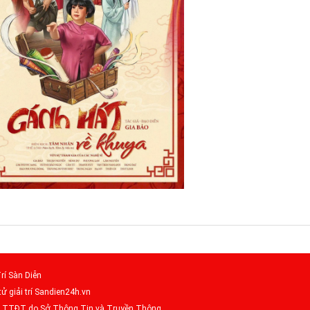
rí Sàn Diễn
tử giải trí Sandien24h.vn
– TTĐT do Sở Thông Tin và Truyền Thông