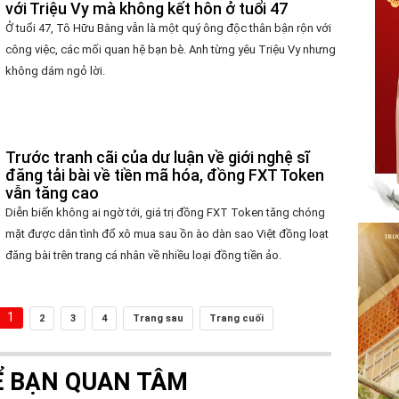
với Triệu Vy mà không kết hôn ở tuổi 47
Ở tuổi 47, Tô Hữu Bằng vẫn là một quý ông độc thân bận rộn với
công việc, các mối quan hệ bạn bè. Anh từng yêu Triệu Vy nhưng
không dám ngỏ lời.
Trước tranh cãi của dư luận về giới nghệ sĩ
đăng tải bài về tiền mã hóa, đồng FXT Token
vẫn tăng cao
Diễn biến không ai ngờ tới, giá trị đồng FXT Token tăng chóng
mặt được dân tình đổ xô mua sau ồn ào dàn sao Việt đồng loạt
đăng bài trên trang cá nhân về nhiều loại đồng tiền ảo.
1
2
3
4
Trang sau
Trang cuối
Ể BẠN QUAN TÂM