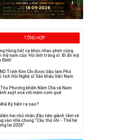
TỔNG HỢP
ng Hùng hát ca khúc nhạc phim cùng
 mỹ nam của ‘Hộ linh tráng sĩ: Bí ẩn mộ
 Đinh’
ND Trịnh Kim Chi được bầu làm Phó
ủ tịch Hội Nghệ sĩ Sân khấu Việt Nam
 Thu Phương khiến Năm Chà và Nam
ánh xuýt xoa với mâm cơm quê
Nhã Kỳ hiện ra sao?
diện hai chủ nhân đầu tiên giành tấm vé
ng vào nhà chung “Cầu thủ nhí - Thế hệ
ơng lai 2026”