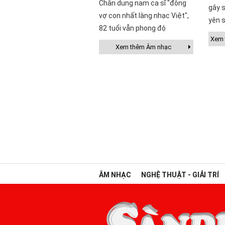
Chân dung nam ca sĩ "đông
gây s
vợ con nhất làng nhạc Việt",
yên s
82 tuổi vẫn phong độ
Xem t
Xem thêm Âm nhạc
ÂM NHẠC
NGHỆ THUẬT - GIẢI TRÍ