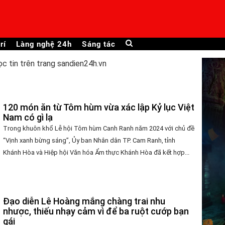
rí
Làng nghệ 24h
Sáng tác
ọc tin trên trang sandien24h.vn
120 món ăn từ Tôm hùm vừa xác lập Kỷ lục Việt
Nam có gì lạ
Trong khuôn khổ Lễ hội Tôm hùm Canh Ranh năm 2024 với chủ đề
“Vịnh xanh bừng sáng”, Ủy ban Nhân dân TP. Cam Ranh, tỉnh
Khánh Hòa và Hiệp hội Văn hóa Ẩm thực Khánh Hòa đã kết hợp...
Đạo diễn Lê Hoàng mắng chàng trai nhu
nhược, thiếu nhạy cảm vì để ba ruột cướp bạn
gái