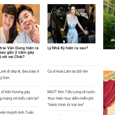
trai Vân Dung hiện ra
Lý Nhã Kỳ hiện ra sao?
sau gần 2 năm gây
ý với vai Chải?
Linh đi dép lê, đeo balo ở
Ca sĩ Hoài Lâm lại đổi tên
Lý Sơn
 sĩ Việt Hương gây
NSƯT Kim Tiểu Long về nước
g mang với biểu cảm lạ?
thực hiện tour diễn miễn phí
“Hành trình từ trái tim”
 viên Huỳnh Anh Tuấn