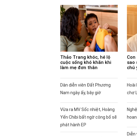
Thảo Trang khóc, hé lộ
Con 
cuộc sống khó khăn khi
sao 
làm mẹ đơn thân
chú 
Dàn diễn viên Đất Phương
Hoài 
Nam ngày ấy, bây giờ
chợ 
Vừa ra MV Sốc nhiệt, Hoàng
Nghệ
Yến Chibi bất ngờ công bố sẽ
hoan
phát hành EP
Diễn