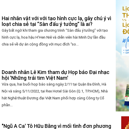
Hai nhân vật với với tạo hình cực lạ, gây chú ý vì
loạt chia sẻ tại “Sàn đấu ý tưởng” là ai?
Gây bất ngờ khi tham gia chương trình “Sàn đấu ý tưởng” với tạo
hình cực lạ, hoa hậu H'Hen Niê và diễn viên hài Minh Dự lần đầu
chia sẻ về dự án cộng đồng với mục đích “so...
Doanh nhân Lê Kim tham dự Họp báo Đại nhạc
hội 'Những trái tim Việt Nam'
Vừa qua, hai buổi họp báo sáng ngày 2/11 tại Quận Ba Đình, Hà
Nội và sáng 5/11/2022, tại Rex Hotel Sài Gòn (Q.1, TP.HCM), Nhà
hát Nghệ thuật Đương đại Việt Nam phối hợp cùng Công ty Cổ
phần...
"Ngũ A Ca' Tô Hữu Bằng vì mối tình đơn phương