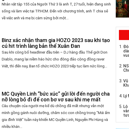
Nhân vật tập 155 của Người Thứ 3 là anh T, 27 tuổi, hiện đang sinh
sống và làm việc tại TP.HCM. Đến với chương trình, anh T chia sẻ
về việc anh và mẹ bị cắm sừng bởi một...
Binz xác nhận tham gia HOZO 2023 sau khi tạo
cú hit trình làng bản thể Xuân Đan
Đô
dàn
Sau khi công bố headliner đầu tiên – DJ hàng đầu Thế giới Don
vua
Diablo, mang lại niềm háo hức cho đông đảo cộng đồng raver
NS
Việt, thì đến nay, Ban tổ chức HOZO 2023 tiếp tục làm nức lòng...
Ch
Vũ
Kh
MC Quyền Linh “bức xúc” gửi lời đến người cha
Lý 
nỡ lòng bỏ đi để con bơ vơ sau khi mẹ mất
Câu chuyện của người mẹ kế dù chồng đã mất nhưng vẫn một
Lộ 
và
mình gồng gánh nuôi dưỡng, chăm sóc con chồng trong “Mái ấm
tư
gia đình Việt” tuần này khiến MC Quyền Linh, Nguyễn Phi Hùng và
nhiều khán...