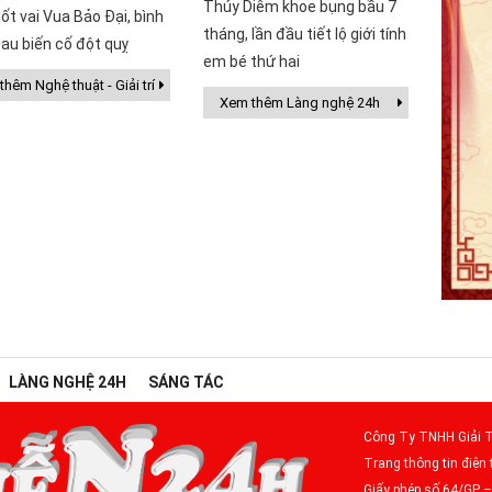
Thúy Diễm khoe bụng bầu 7
ốt vai Vua Bảo Đại, bình
tháng, lần đầu tiết lộ giới tính
au biến cố đột quỵ
em bé thứ hai
hêm Nghệ thuật - Giải trí
Xem thêm Làng nghệ 24h
LÀNG NGHỆ 24H
SÁNG TÁC
Công Ty TNHH Giải T
Trang thông tin điện 
Giấy phép số 64/GP 