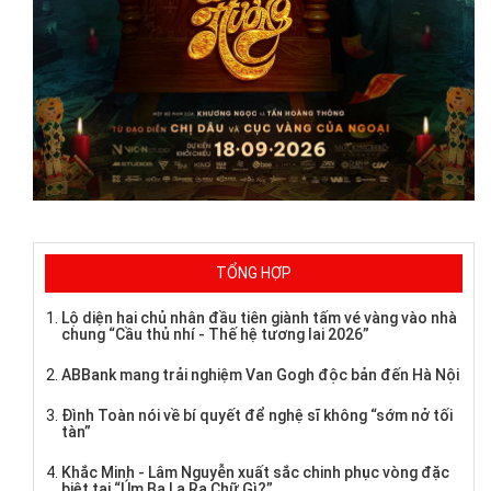
TỔNG HỢP
Lộ diện hai chủ nhân đầu tiên giành tấm vé vàng vào nhà
chung “Cầu thủ nhí - Thế hệ tương lai 2026”
ABBank mang trải nghiệm Van Gogh độc bản đến Hà Nội
Đình Toàn nói về bí quyết để nghệ sĩ không “sớm nở tối
tàn”
Khắc Minh - Lâm Nguyễn xuất sắc chinh phục vòng đặc
biệt tại “Úm Ba La Ra Chữ Gì?”