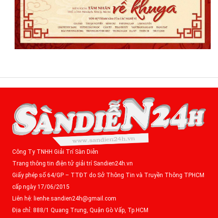
Công Ty TNHH Giải Trí Sàn Diễn
Trang thông tin điện tử giải trí Sandien24h.vn
Giấy phép số 64/GP – TTĐT do Sở Thông Tin và Truyền Thông TPHCM
cấp ngày 17/06/2015
Liên hệ: lienhe.sandien24h@gmail.com
Địa chỉ: 888/1 Quang Trung, Quận Gò Vấp, Tp.HCM