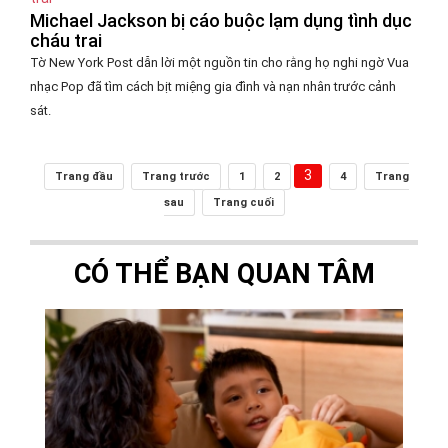
Michael Jackson bị cáo buộc lạm dụng tình dục
cháu trai
Tờ New York Post dẫn lời một nguồn tin cho rằng họ nghi ngờ Vua
nhạc Pop đã tìm cách bịt miệng gia đình và nạn nhân trước cảnh
sát.
3
Trang đầu
Trang trước
1
2
4
Trang
sau
Trang cuối
CÓ THỂ BẠN QUAN TÂM