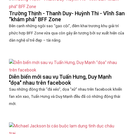
Trường Thịnh - Thanh Duy- Huỳnh Thi - Vĩnh San
“khám phá” BFF Zone
Bên cạnh những ngôi sao “gạo cội”, đêm khai trương khu giải trí
phức hợp BFF Zone vừa qua còn gây ấn tượng bởi sự xuất hiện của
dàn nghệ sĩ trẻ đẹp – tài năng.
Diễn biến mới sau vụ Tuấn Hưng, Duy Mạnh
"dọa" nhau trên facebook
Sau những động thái "đá xéo", dọa "xử" nhau trên facebook khiến
fan xôn xao, Tuấn Hưng và Duy Mạnh đều đã có những động thái
mới.