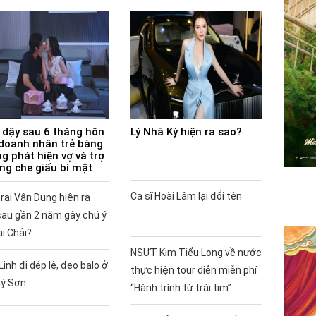
 dậy sau 6 tháng hôn
Lý Nhã Kỳ hiện ra sao?
doanh nhân trẻ bàng
g phát hiện vợ và trợ
ùng che giấu bí mật
Ca sĩ Hoài Lâm lại đổi tên
rai Vân Dung hiện ra
sau gần 2 năm gây chú ý
ai Chải?
NSƯT Kim Tiểu Long về nước
Linh đi dép lê, đeo balo ở
thực hiện tour diễn miễn phí
Lý Sơn
“Hành trình từ trái tim”