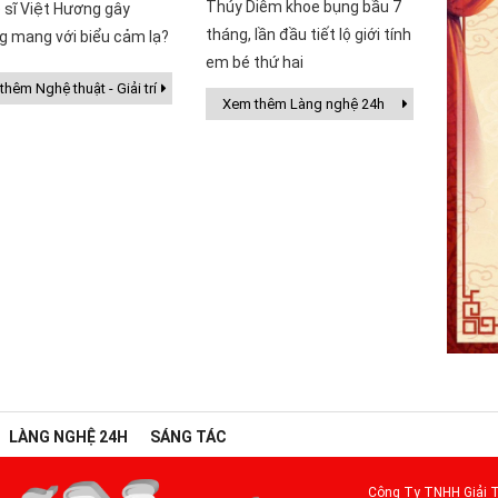
Thúy Diễm khoe bụng bầu 7
 sĩ Việt Hương gây
tháng, lần đầu tiết lộ giới tính
g mang với biểu cảm lạ?
em bé thứ hai
hêm Nghệ thuật - Giải trí
Xem thêm Làng nghệ 24h
LÀNG NGHỆ 24H
SÁNG TÁC
Công Ty TNHH Giải T