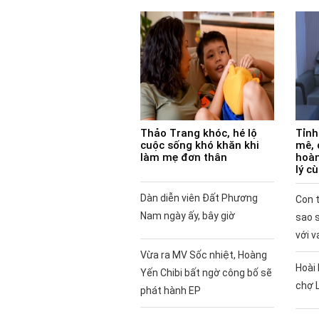
Thảo Trang khóc, hé lộ
Tỉnh
cuộc sống khó khăn khi
mê, 
làm mẹ đơn thân
hoàn
lý c
Dàn diễn viên Đất Phương
Con t
Nam ngày ấy, bây giờ
sao 
với v
Vừa ra MV Sốc nhiệt, Hoàng
Hoài 
Yến Chibi bất ngờ công bố sẽ
chợ 
phát hành EP