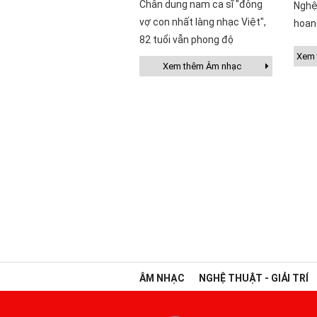
Chân dung nam ca sĩ "đông
Nghệ
vợ con nhất làng nhạc Việt",
hoan
82 tuổi vẫn phong độ
Xem t
Xem thêm Âm nhạc
ÂM NHẠC
NGHỆ THUẬT - GIẢI TRÍ