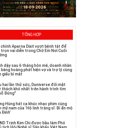
TỔNG HỢP
 chính Aparna Dixit vượt bệnh tật để
 trọn vai diễn trong Chờ Em Nơi Cuối
ờng
nh dậy sau 6 tháng hôn mê, doanh nhân
 bàng hoàng phát hiện vợ và trợ lý cùng
 giấu bí mật
 hai lần thử sức, Duniverse đối mặt
ử thách khó nhất trên hành trình tìm
hỗ Đứng"
ng Hùng hát ca khúc nhạc phim cùng
 mỹ nam của ‘Hộ linh tráng sĩ: Bí ẩn mộ
 Đinh’
ND Trịnh Kim Chi được bầu làm Phó
ủ tịch Hội Nghệ sĩ Sân khấu Việt Nam