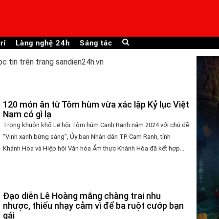
rí
Làng nghệ 24h
Sáng tác
ọc tin trên trang sandien24h.vn
120 món ăn từ Tôm hùm vừa xác lập Kỷ lục Việt
Nam có gì lạ
Trong khuôn khổ Lễ hội Tôm hùm Canh Ranh năm 2024 với chủ đề
“Vịnh xanh bừng sáng”, Ủy ban Nhân dân TP. Cam Ranh, tỉnh
Khánh Hòa và Hiệp hội Văn hóa Ẩm thực Khánh Hòa đã kết hợp...
Đạo diễn Lê Hoàng mắng chàng trai nhu
nhược, thiếu nhạy cảm vì để ba ruột cướp bạn
gái