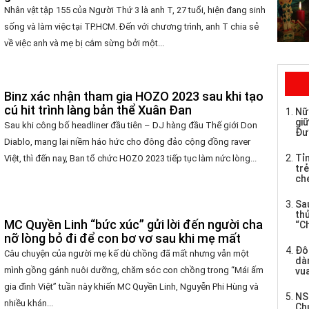
Nhân vật tập 155 của Người Thứ 3 là anh T, 27 tuổi, hiện đang sinh
sống và làm việc tại TP.HCM. Đến với chương trình, anh T chia sẻ
về việc anh và mẹ bị cắm sừng bởi một...
Binz xác nhận tham gia HOZO 2023 sau khi tạo
cú hit trình làng bản thể Xuân Đan
Nữ
giữ
Sau khi công bố headliner đầu tiên – DJ hàng đầu Thế giới Don
Đư
Diablo, mang lại niềm háo hức cho đông đảo cộng đồng raver
Tỉ
Việt, thì đến nay, Ban tổ chức HOZO 2023 tiếp tục làm nức lòng...
trẻ
che
Sau
th
MC Quyền Linh “bức xúc” gửi lời đến người cha
“C
nỡ lòng bỏ đi để con bơ vơ sau khi mẹ mất
Đô
Câu chuyện của người mẹ kế dù chồng đã mất nhưng vẫn một
dàn
mình gồng gánh nuôi dưỡng, chăm sóc con chồng trong “Mái ấm
vua
gia đình Việt” tuần này khiến MC Quyền Linh, Nguyễn Phi Hùng và
NS
nhiều khán...
Ch