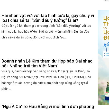
Hai nhân vật với với tạo hình cực lạ, gây chú ý vì
loạt chia sẻ tại “Sàn đấu ý tưởng” là ai?
Gây bất ngờ khi tham gia chương trình “Sàn đấu ý tưởng” với tạo
hình cực lạ, hoa hậu H'Hen Niê và diễn viên hài Minh Dự lần đầu
chia sẻ về dự án cộng đồng với mục đích “so...
Doanh nhân Lê Kim tham dự Họp báo Đại nhạc
hội 'Những trái tim Việt Nam'
Vừa qua, hai buổi họp báo sáng ngày 2/11 tại Quận Ba Đình, Hà
Nội và sáng 5/11/2022, tại Rex Hotel Sài Gòn (Q.1, TP.HCM), Nhà
hát Nghệ thuật Đương đại Việt Nam phối hợp cùng Công ty Cổ
phần...
"Ngũ A Ca' Tô Hữu Bằng vì mối tình đơn phương