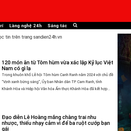
rí
Làng nghệ 24h
Sáng tác
ọc tin trên trang sandien24h.vn
120 món ăn từ Tôm hùm vừa xác lập Kỷ lục Việt
Nam có gì lạ
Trong khuôn khổ Lễ hội Tôm hùm Canh Ranh năm 2024 với chủ đề
“Vịnh xanh bừng sáng”, Ủy ban Nhân dân TP. Cam Ranh, tỉnh
Khánh Hòa và Hiệp hội Văn hóa Ẩm thực Khánh Hòa đã kết hợp...
Đạo diễn Lê Hoàng mắng chàng trai nhu
nhược, thiếu nhạy cảm vì để ba ruột cướp bạn
gái