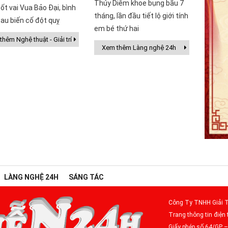
Thúy Diễm khoe bụng bầu 7
ốt vai Vua Bảo Đại, bình
tháng, lần đầu tiết lộ giới tính
au biến cố đột quỵ
em bé thứ hai
hêm Nghệ thuật - Giải trí
Xem thêm Làng nghệ 24h
LÀNG NGHỆ 24H
SÁNG TÁC
Công Ty TNHH Giải T
Trang thông tin điện 
Giấy phép số 64/GP 