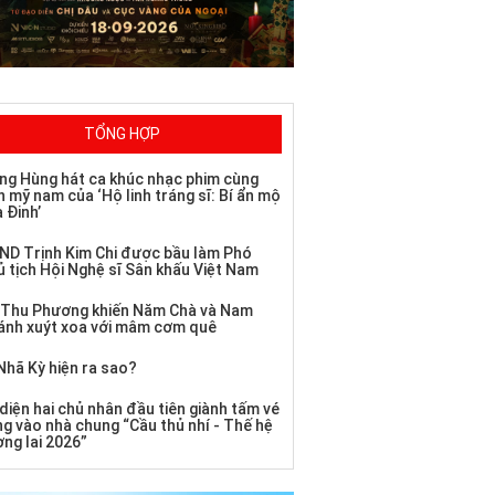
TỔNG HỢP
ng Hùng hát ca khúc nhạc phim cùng
 mỹ nam của ‘Hộ linh tráng sĩ: Bí ẩn mộ
 Đinh’
ND Trịnh Kim Chi được bầu làm Phó
ủ tịch Hội Nghệ sĩ Sân khấu Việt Nam
 Thu Phương khiến Năm Chà và Nam
ánh xuýt xoa với mâm cơm quê
Nhã Kỳ hiện ra sao?
diện hai chủ nhân đầu tiên giành tấm vé
ng vào nhà chung “Cầu thủ nhí - Thế hệ
ơng lai 2026”