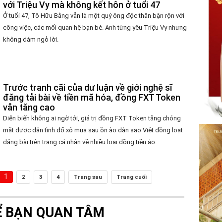
với Triệu Vy mà không kết hôn ở tuổi 47
Ở tuổi 47, Tô Hữu Bằng vẫn là một quý ông độc thân bận rộn với
công việc, các mối quan hệ bạn bè. Anh từng yêu Triệu Vy nhưng
không dám ngỏ lời.
Trước tranh cãi của dư luận về giới nghệ sĩ
đăng tải bài về tiền mã hóa, đồng FXT Token
vẫn tăng cao
Diễn biến không ai ngờ tới, giá trị đồng FXT Token tăng chóng
mặt được dân tình đổ xô mua sau ồn ào dàn sao Việt đồng loạt
đăng bài trên trang cá nhân về nhiều loại đồng tiền ảo.
1
2
3
4
Trang sau
Trang cuối
Ể BẠN QUAN TÂM