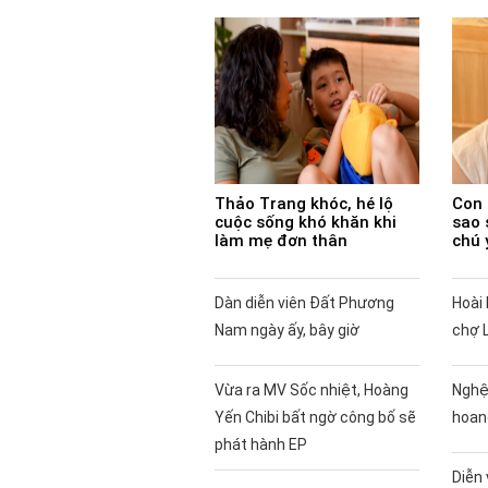
Thảo Trang khóc, hé lộ
Con 
cuộc sống khó khăn khi
sao 
làm mẹ đơn thân
chú 
Dàn diễn viên Đất Phương
Hoài 
Nam ngày ấy, bây giờ
chợ 
Vừa ra MV Sốc nhiệt, Hoàng
Nghệ
Yến Chibi bất ngờ công bố sẽ
hoan
phát hành EP
Diễn