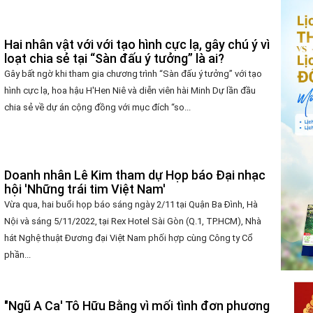
Hai nhân vật với với tạo hình cực lạ, gây chú ý vì
loạt chia sẻ tại “Sàn đấu ý tưởng” là ai?
Gây bất ngờ khi tham gia chương trình “Sàn đấu ý tưởng” với tạo
hình cực lạ, hoa hậu H'Hen Niê và diễn viên hài Minh Dự lần đầu
chia sẻ về dự án cộng đồng với mục đích “so...
Doanh nhân Lê Kim tham dự Họp báo Đại nhạc
hội 'Những trái tim Việt Nam'
Vừa qua, hai buổi họp báo sáng ngày 2/11 tại Quận Ba Đình, Hà
Nội và sáng 5/11/2022, tại Rex Hotel Sài Gòn (Q.1, TP.HCM), Nhà
hát Nghệ thuật Đương đại Việt Nam phối hợp cùng Công ty Cổ
phần...
"Ngũ A Ca' Tô Hữu Bằng vì mối tình đơn phương