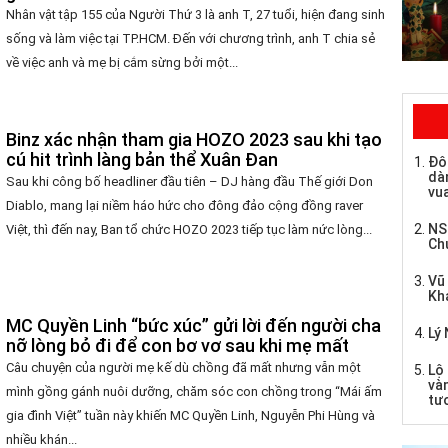
Nhân vật tập 155 của Người Thứ 3 là anh T, 27 tuổi, hiện đang sinh
sống và làm việc tại TP.HCM. Đến với chương trình, anh T chia sẻ
về việc anh và mẹ bị cắm sừng bởi một...
Binz xác nhận tham gia HOZO 2023 sau khi tạo
cú hit trình làng bản thể Xuân Đan
Đô
dàn
Sau khi công bố headliner đầu tiên – DJ hàng đầu Thế giới Don
vua
Diablo, mang lại niềm háo hức cho đông đảo cộng đồng raver
NS
Việt, thì đến nay, Ban tổ chức HOZO 2023 tiếp tục làm nức lòng...
Ch
Vũ
Kh
MC Quyền Linh “bức xúc” gửi lời đến người cha
Lý 
nỡ lòng bỏ đi để con bơ vơ sau khi mẹ mất
Câu chuyện của người mẹ kế dù chồng đã mất nhưng vẫn một
Lộ 
và
mình gồng gánh nuôi dưỡng, chăm sóc con chồng trong “Mái ấm
tư
gia đình Việt” tuần này khiến MC Quyền Linh, Nguyễn Phi Hùng và
nhiều khán...