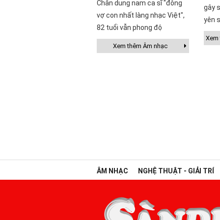
Chân dung nam ca sĩ "đông
gây s
vợ con nhất làng nhạc Việt",
yên s
82 tuổi vẫn phong độ
Xem t
Xem thêm Âm nhạc
ÂM NHẠC
NGHỆ THUẬT - GIẢI TRÍ