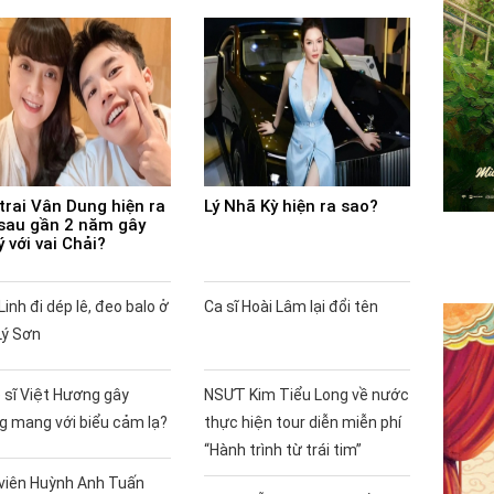
trai Vân Dung hiện ra
Lý Nhã Kỳ hiện ra sao?
sau gần 2 năm gây
ý với vai Chải?
Linh đi dép lê, đeo balo ở
Ca sĩ Hoài Lâm lại đổi tên
Lý Sơn
 sĩ Việt Hương gây
NSƯT Kim Tiểu Long về nước
g mang với biểu cảm lạ?
thực hiện tour diễn miễn phí
“Hành trình từ trái tim”
 viên Huỳnh Anh Tuấn