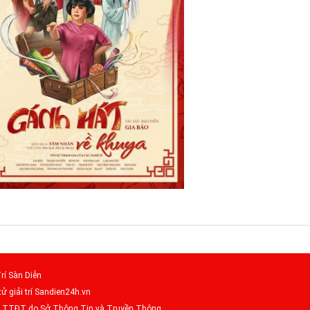
rí Sàn Diễn
tử giải trí Sandien24h.vn
– TTĐT do Sở Thông Tin và Truyền Thông