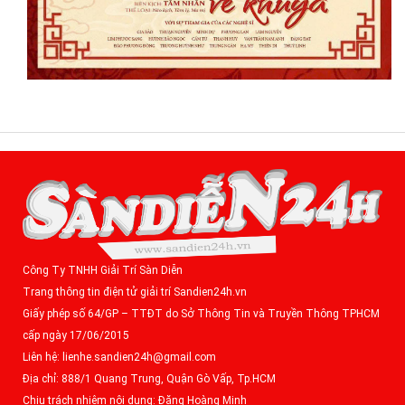
Công Ty TNHH Giải Trí Sàn Diễn
Trang thông tin điện tử giải trí Sandien24h.vn
Giấy phép số 64/GP – TTĐT do Sở Thông Tin và Truyền Thông TPHCM
cấp ngày 17/06/2015
Liên hệ: lienhe.sandien24h@gmail.com
Địa chỉ: 888/1 Quang Trung, Quận Gò Vấp, Tp.HCM
Chịu trách nhiệm nội dung: Đặng Hoàng Minh