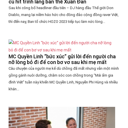
cú hit trình làng bản thể Xuân Đan
Sau khi công bố headliner đầu tiên – DJ hàng đầu Thế giới Don
Diablo, mang lại niềm háo hức cho đông đảo cộng đồng raver Việt,
thì đến nay, Ban tổ chức HOZO 2023 tiếp tục làm nức lòng...
MC Quyền Linh “bức xúc” gửi lời đến người cha
nỡ lòng bỏ đi để con bơ vơ sau khi mẹ mất
Câu chuyện của người mẹ kế dù chồng đã mất nhưng vẫn một mình
gồng gánh nuôi dưỡng, chăm sóc con chồng trong “Mái ấm gia
đình Việt” tuần này khiến MC Quyền Linh, Nguyễn Phi Hùng và nhiều
khán...