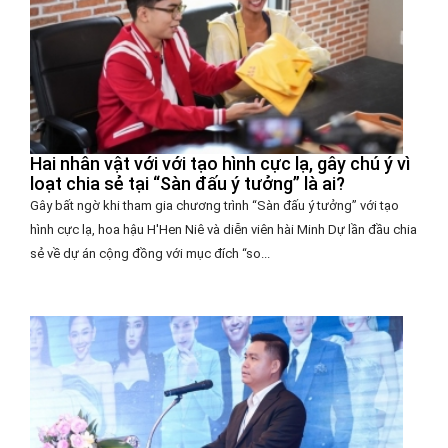
Hai nhân vật với với tạo hình cực lạ, gây chú ý vì
loạt chia sẻ tại “Sàn đấu ý tưởng” là ai?
Gây bất ngờ khi tham gia chương trình “Sàn đấu ý tưởng” với tạo
hình cực lạ, hoa hậu H'Hen Niê và diễn viên hài Minh Dự lần đầu chia
sẻ về dự án cộng đồng với mục đích “so...