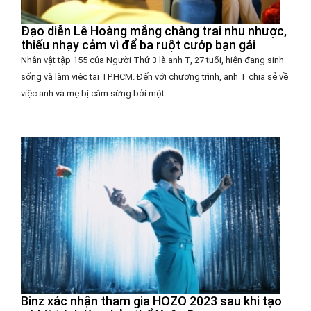
Đạo diễn Lê Hoàng mắng chàng trai nhu nhược,
thiếu nhạy cảm vì để ba ruột cướp bạn gái
Nhân vật tập 155 của Người Thứ 3 là anh T, 27 tuổi, hiện đang sinh
sống và làm việc tại TP.HCM. Đến với chương trình, anh T chia sẻ về
việc anh và mẹ bị cắm sừng bởi một...
Binz xác nhận tham gia HOZO 2023 sau khi tạo