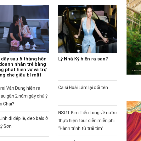
 dậy sau 6 tháng hôn
Lý Nhã Kỳ hiện ra sao?
doanh nhân trẻ bàng
g phát hiện vợ và trợ
ùng che giấu bí mật
Ca sĩ Hoài Lâm lại đổi tên
rai Vân Dung hiện ra
sau gần 2 năm gây chú ý
ai Chải?
NSƯT Kim Tiểu Long về nước
Linh đi dép lê, đeo balo ở
thực hiện tour diễn miễn phí
Lý Sơn
“Hành trình từ trái tim”