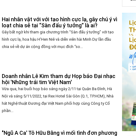
Hai nhân vật với với tạo hình cực lạ, gây chú ý vì
loạt chia sẻ tại “Sàn đấu ý tưởng” là ai?
Gây bất ngờ khi tham gia chương trình “Sàn đấu ý tưởng” với tạo
hình cực lạ, hoa hậu H'Hen Niê và diễn viên hài Minh Dự lần đầu
chia sẻ về dự án cộng đồng với mục đích “so...
Doanh nhân Lê Kim tham dự Họp báo Đại nhạc
hội 'Những trái tim Việt Nam'
Vừa qua, hai buổi họp báo sáng ngày 2/11 tại Quận Ba Đình, Hà
Nội và sáng 5/11/2022, tại Rex Hotel Sài Gòn (Q.1, TP.HCM), Nhà
hát Nghệ thuật Đương đại Việt Nam phối hợp cùng Công ty Cổ
phần...
"Ngũ A Ca' Tô Hữu Bằng vì mối tình đơn phương