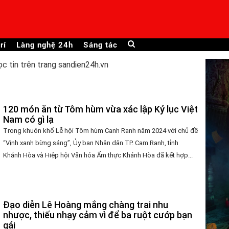
rí
Làng nghệ 24h
Sáng tác
ọc tin trên trang sandien24h.vn
120 món ăn từ Tôm hùm vừa xác lập Kỷ lục Việt
Nam có gì lạ
Trong khuôn khổ Lễ hội Tôm hùm Canh Ranh năm 2024 với chủ đề
“Vịnh xanh bừng sáng”, Ủy ban Nhân dân TP. Cam Ranh, tỉnh
Khánh Hòa và Hiệp hội Văn hóa Ẩm thực Khánh Hòa đã kết hợp...
Đạo diễn Lê Hoàng mắng chàng trai nhu
nhược, thiếu nhạy cảm vì để ba ruột cướp bạn
gái