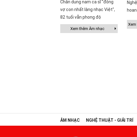
Chân dung nam ca sĩ "đông
Nghệ
vợ con nhất làng nhạc Việt",
hoan
82 tuổi vẫn phong độ
Xem t
Xem thêm Âm nhạc
ÂM NHẠC
NGHỆ THUẬT - GIẢI TRÍ