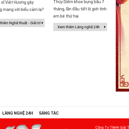
Thúy Diễm khoe bụng bầu 7
 sĩ Việt Hương gây
tháng, lần đầu tiết lộ giới tính
g mang với biểu cảm lạ?
em bé thứ hai
hêm Nghệ thuật - Giải trí
Xem thêm Làng nghệ 24h
LÀNG NGHỆ 24H
SÁNG TÁC
Công Ty TNHH Giải T