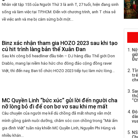
Nhân vật tập 155 của Người Thứ 3 là anh T, 27 tuổi, hiện đang sinh
sống và làm việc tại TP.HCM. Đến với chương trình, anh T chia sẻ
về việc anh và mẹ bị cắm sừng bởi một...
Binz xác nhận tham gia HOZO 2023 sau khi tạo
cú hit trình làng bản thể Xuân Đan
Nữ
giữ
Sau khi công bố headliner đầu tiên – DJ hàng đầu Thế giới Don
Đư
Diablo, mang lại niềm háo hức cho đông đảo cộng đồng raver
Tỉ
Việt, thì đến nay, Ban tổ chức HOZO 2023 tiếp tục làm nức lòng...
trẻ
che
Sau
th
MC Quyền Linh “bức xúc” gửi lời đến người cha
“C
nỡ lòng bỏ đi để con bơ vơ sau khi mẹ mất
Đô
Câu chuyện của người mẹ kế dù chồng đã mất nhưng vẫn một
dàn
mình gồng gánh nuôi dưỡng, chăm sóc con chồng trong “Mái ấm
vua
gia đình Việt” tuần này khiến MC Quyền Linh, Nguyễn Phi Hùng và
NS
nhiều khán...
Ch