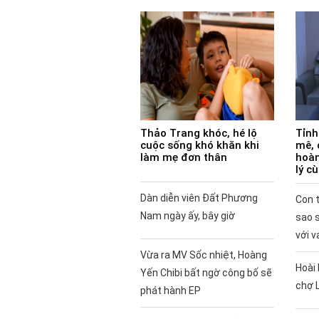
Thảo Trang khóc, hé lộ
Tỉnh
cuộc sống khó khăn khi
mê, 
làm mẹ đơn thân
hoàn
lý c
Dàn diễn viên Đất Phương
Con t
Nam ngày ấy, bây giờ
sao 
với v
Vừa ra MV Sốc nhiệt, Hoàng
Hoài 
Yến Chibi bất ngờ công bố sẽ
chợ 
phát hành EP