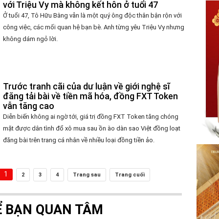
với Triệu Vy mà không kết hôn ở tuổi 47
Ở tuổi 47, Tô Hữu Bằng vẫn là một quý ông độc thân bận rộn với
công việc, các mối quan hệ bạn bè. Anh từng yêu Triệu Vy nhưng
không dám ngỏ lời.
Trước tranh cãi của dư luận về giới nghệ sĩ
đăng tải bài về tiền mã hóa, đồng FXT Token
vẫn tăng cao
Diễn biến không ai ngờ tới, giá trị đồng FXT Token tăng chóng
mặt được dân tình đổ xô mua sau ồn ào dàn sao Việt đồng loạt
đăng bài trên trang cá nhân về nhiều loại đồng tiền ảo.
1
2
3
4
Trang sau
Trang cuối
Ể BẠN QUAN TÂM