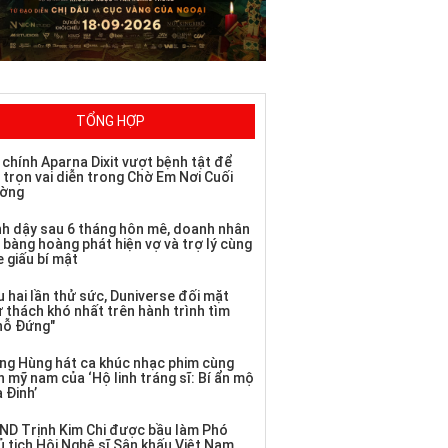
TỔNG HỢP
 chính Aparna Dixit vượt bệnh tật để
 trọn vai diễn trong Chờ Em Nơi Cuối
ờng
nh dậy sau 6 tháng hôn mê, doanh nhân
 bàng hoàng phát hiện vợ và trợ lý cùng
 giấu bí mật
 hai lần thử sức, Duniverse đối mặt
ử thách khó nhất trên hành trình tìm
hỗ Đứng"
ng Hùng hát ca khúc nhạc phim cùng
 mỹ nam của ‘Hộ linh tráng sĩ: Bí ẩn mộ
 Đinh’
ND Trịnh Kim Chi được bầu làm Phó
ủ tịch Hội Nghệ sĩ Sân khấu Việt Nam