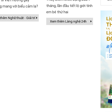
 sĩ Việt Hương gây
tháng, lần đầu tiết lộ giới tính
g mang với biểu cảm lạ?
em bé thứ hai
hêm Nghệ thuật - Giải trí
Xem thêm Làng nghệ 24h