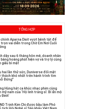
TỔNG HỢP
 chính Aparna Dixit vượt bệnh tật để
 trọn vai diễn trong Chờ Em Nơi Cuối
ờng
nh dậy sau 6 tháng hôn mê, doanh nhân
 bàng hoàng phát hiện vợ và trợ lý cùng
 giấu bí mật
 hai lần thử sức, Duniverse đối mặt
ử thách khó nhất trên hành trình tìm
hỗ Đứng"
ng Hùng hát ca khúc nhạc phim cùng
 mỹ nam của ‘Hộ linh tráng sĩ: Bí ẩn mộ
 Đinh’
ND Trịnh Kim Chi được bầu làm Phó
ủ tịch Hội Nghệ sĩ Sân khấu Việt Nam