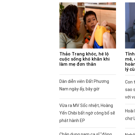
Thảo Trang khóc, hé lộ
Tỉnh
cuộc sống khó khăn khi
mê, 
làm mẹ đơn thân
hoàn
lý c
Dàn diễn viên Đất Phương
Con t
Nam ngày ấy, bây giờ
sao 
với v
Vừa ra MV Sốc nhiệt, Hoàng
Hoài 
Yến Chibi bất ngờ công bố sẽ
chợ 
phát hành EP
Chân dung nam ca sĩ "đông