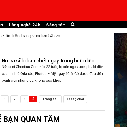
rí
Làng nghệ 24h
Sáng tác
ọc tin trên trang sandien24h.vn
Nữ ca sĩ bị bắn chết ngay trong buổi diễn
Nữ ca sĩ Christina Grimmie, 22 tuổi, bị bắn ngay trong buổi diễn
của mình ở Orlando, Florida – Mỹ ngày 10-6. Cô được đưa đến
bệnh viện nhưng đã không qua khỏi.
4
1
2
3
Trang sau
Trang cuối
Ể BẠN QUAN TÂM