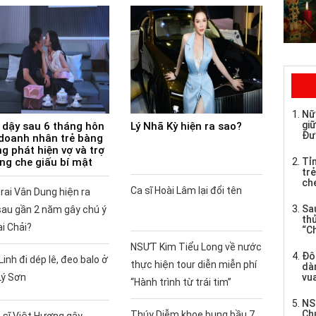
Nữ
giữ
 dậy sau 6 tháng hôn
Lý Nhã Kỳ hiện ra sao?
Đư
doanh nhân trẻ bàng
g phát hiện vợ và trợ
ùng che giấu bí mật
Tỉ
trẻ
che
Ca sĩ Hoài Lâm lại đổi tên
rai Vân Dung hiện ra
Sau
sau gần 2 năm gây chú ý
th
ai Chải?
“C
NSƯT Kim Tiểu Long về nước
Đô
Linh đi dép lê, đeo balo ở
thực hiện tour diễn miễn phí
dàn
Lý Sơn
vua
“Hành trình từ trái tim”
NS
Ch
Thúy Diễm khoe bụng bầu 7