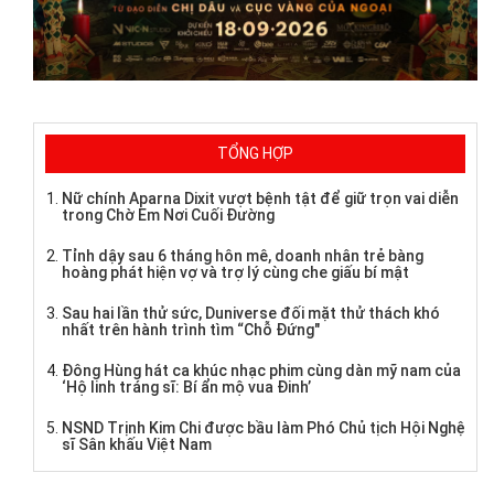
TỔNG HỢP
Nữ chính Aparna Dixit vượt bệnh tật để giữ trọn vai diễn
trong Chờ Em Nơi Cuối Đường
Tỉnh dậy sau 6 tháng hôn mê, doanh nhân trẻ bàng
hoàng phát hiện vợ và trợ lý cùng che giấu bí mật
Sau hai lần thử sức, Duniverse đối mặt thử thách khó
nhất trên hành trình tìm “Chỗ Đứng"
Đông Hùng hát ca khúc nhạc phim cùng dàn mỹ nam của
‘Hộ linh tráng sĩ: Bí ẩn mộ vua Đinh’
NSND Trịnh Kim Chi được bầu làm Phó Chủ tịch Hội Nghệ
sĩ Sân khấu Việt Nam