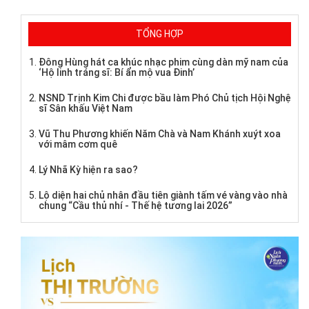
TỔNG HỢP
Đông Hùng hát ca khúc nhạc phim cùng dàn mỹ nam của
‘Hộ linh tráng sĩ: Bí ẩn mộ vua Đinh’
NSND Trịnh Kim Chi được bầu làm Phó Chủ tịch Hội Nghệ
sĩ Sân khấu Việt Nam
Vũ Thu Phương khiến Năm Chà và Nam Khánh xuýt xoa
với mâm cơm quê
Lý Nhã Kỳ hiện ra sao?
Lộ diện hai chủ nhân đầu tiên giành tấm vé vàng vào nhà
chung “Cầu thủ nhí - Thế hệ tương lai 2026”