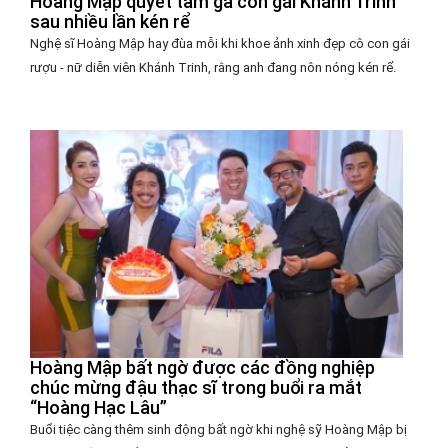
Hoàng Mập quyết tâm gả con gái Khánh Trinh
sau nhiều lần kén rể
Nghệ sĩ Hoàng Mập hay đùa mỗi khi khoe ảnh xinh đẹp cô con gái
rượu - nữ diễn viên Khánh Trinh, rằng anh đang nôn nóng kén rể.
Hoàng Mập bất ngờ được các đồng nghiệp
chúc mừng đậu thạc sĩ trong buổi ra mắt
“Hoàng Hạc Lâu”
Buổi tiệc càng thêm sinh động bất ngờ khi nghệ sỹ Hoàng Mập bị