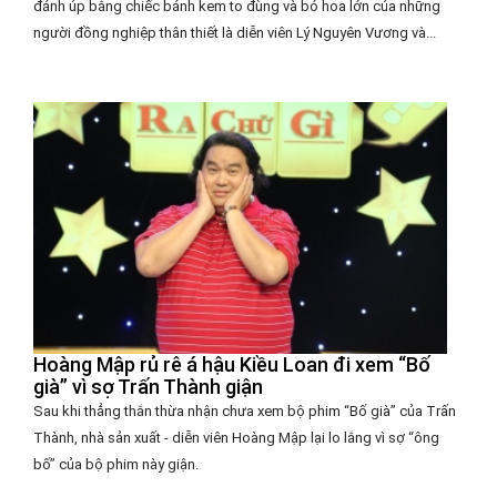
đánh úp bằng chiếc bánh kem to đùng và bó hoa lớn của những
người đồng nghiệp thân thiết là diễn viên Lý Nguyên Vương và...
Hoàng Mập rủ rê á hậu Kiều Loan đi xem “Bố
già” vì sợ Trấn Thành giận
Sau khi thẳng thắn thừa nhận chưa xem bộ phim “Bố già” của Trấn
Thành, nhà sản xuất - diễn viên Hoàng Mập lại lo lắng vì sợ “ông
bố” của bộ phim này giận.