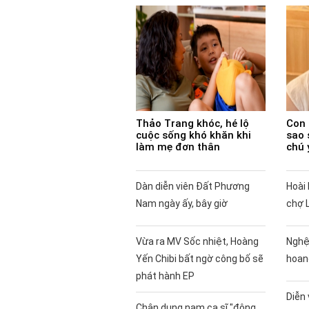
Thảo Trang khóc, hé lộ
Con 
cuộc sống khó khăn khi
sao 
làm mẹ đơn thân
chú 
Dàn diễn viên Đất Phương
Hoài 
Nam ngày ấy, bây giờ
chợ 
Vừa ra MV Sốc nhiệt, Hoàng
Nghệ
Yến Chibi bất ngờ công bố sẽ
hoan
phát hành EP
Diễn
Chân dung nam ca sĩ "đông