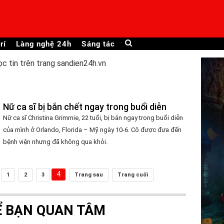
rí
Làng nghệ 24h
Sáng tác
ọc tin trên trang sandien24h.vn
Nữ ca sĩ bị bắn chết ngay trong buổi diễn
Nữ ca sĩ Christina Grimmie, 22 tuổi, bị bắn ngay trong buổi diễn
của mình ở Orlando, Florida – Mỹ ngày 10-6. Cô được đưa đến
bệnh viện nhưng đã không qua khỏi.
4
1
2
3
Trang sau
Trang cuối
Ể BẠN QUAN TÂM