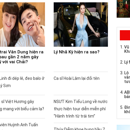
Vũ
Kh
trai Vân Dung hiện ra
Lý Nhã Kỳ hiện ra sao?
sau gần 2 năm gây
ý với vai Chải?
Lý 
Lộ 
và
Linh đi dép lê, đeo balo ở
Ca sĩ Hoài Lâm lại đổi tên
tư
Lý Sơn
AB
bả
 sĩ Việt Hương gây
NSƯT Kim Tiểu Long về nước
Đìn
g mang với biểu cảm lạ?
thực hiện tour diễn miễn phí
kh
“Hành trình từ trái tim”
 viên Huỳnh Anh Tuấn
Thúy Diễm khoe bụng bầu 7