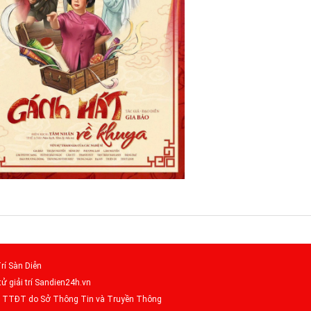
rí Sàn Diễn
tử giải trí Sandien24h.vn
– TTĐT do Sở Thông Tin và Truyền Thông