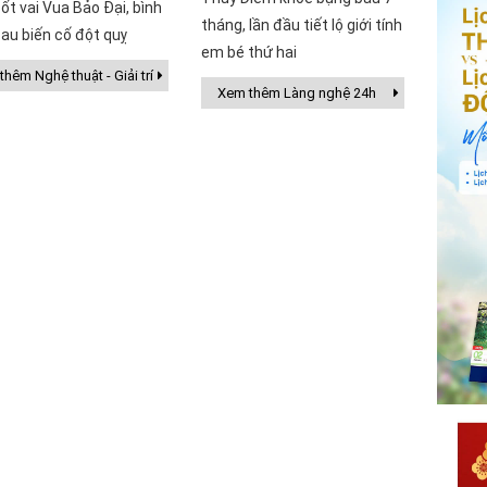
ốt vai Vua Bảo Đại, bình
tháng, lần đầu tiết lộ giới tính
au biến cố đột quỵ
em bé thứ hai
hêm Nghệ thuật - Giải trí
Xem thêm Làng nghệ 24h