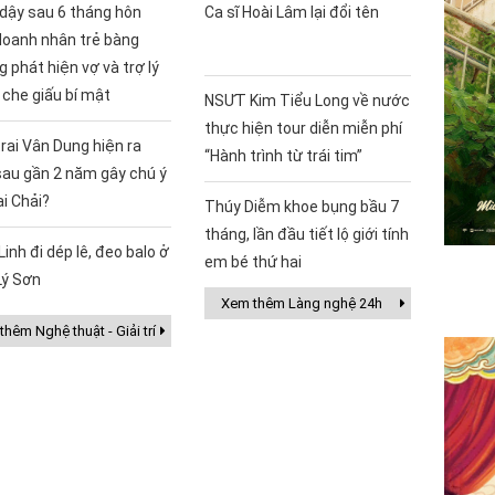
 dậy sau 6 tháng hôn
Ca sĩ Hoài Lâm lại đổi tên
doanh nhân trẻ bàng
 phát hiện vợ và trợ lý
 che giấu bí mật
NSƯT Kim Tiểu Long về nước
thực hiện tour diễn miễn phí
rai Vân Dung hiện ra
“Hành trình từ trái tim”
sau gần 2 năm gây chú ý
ai Chải?
Thúy Diễm khoe bụng bầu 7
tháng, lần đầu tiết lộ giới tính
Linh đi dép lê, đeo balo ở
em bé thứ hai
Lý Sơn
Xem thêm Làng nghệ 24h
hêm Nghệ thuật - Giải trí