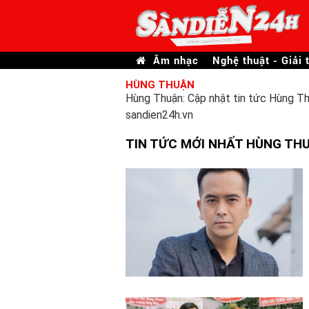
Âm nhạc
Nghệ thuật - Giải t
HÙNG THUẬN
Hùng Thuận: Cập nhật tin tức Hùng Th
sandien24h.vn
TIN TỨC MỚI NHẤT HÙNG TH