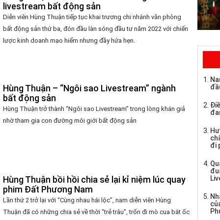
livestream bất động sản
Diễn viên Hùng Thuận tiếp tục khai trương chi nhánh văn phòng
bất động sản thứ ba, đón đầu làn sóng đầu tư năm 2022 với chiến
lược kinh doanh mạo hiểm nhưng đầy hứa hẹn.
Na
Hùng Thuận – “Ngôi sao Livestream” ngành
đầ
bất động sản
Điề
Hùng Thuận trở thành “Ngôi sao Livestream” trong lòng khán giả
đa
nhờ tham gia con đường môi giới bất động sản
Hư
chă
đi
Qu
đu
Li
Hùng Thuận bồi hồi chia sẻ lại kỉ niệm lúc quay
phim Đất Phương Nam
Nh
Lần thứ 2 trở lại với “Cùng nhau hái lộc”, nam diễn viên Hùng
củ
Ph
Thuận đã có những chia sẻ về thời “trẻ trâu”, trốn đi mò cua bắt ốc