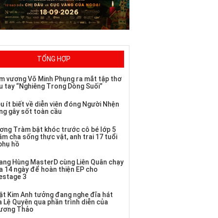
TỔNG HỢP
m vương Võ Minh Phụng ra mắt tập thơ
u tay “Nghiêng Trong Dòng Suối”
u ít biết về diễn viên đóng Người Nhện
ng gây sốt toàn cầu
ơng Tràm bật khóc trước cô bé lớp 5
m cha sống thực vật, anh trai 17 tuổi
 phụ hồ
ang Hùng MasterD cùng Liên Quân chạy
a 14 ngày để hoàn thiện EP cho
vestage 3
ật Kim Anh tưởng đang nghe đĩa hát
a Lệ Quyên qua phần trình diễn của
ương Thảo