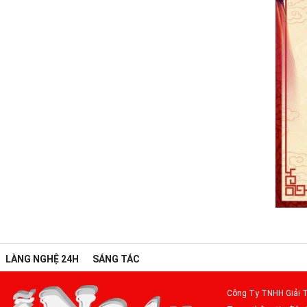
LÀNG NGHỆ 24H
SÁNG TÁC
Công Ty TNHH Giải T