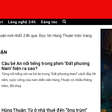
rí
Làng nghệ 24h
Sáng tác
uận mới nhất 24h qua. Đọc tin Hùng Thuận trên trang
UẬN
Cậu bé An nổi tiếng trong phim 'Đất phương
Nam' hiện ra sao?
Từng nổi tiếng với vai bé An trong "Đất phương Nam" cách đây 28
năm, cuộc sống của nam diễn viên Hùng Thuận có nhiều thăng
trầm, đổi thay.
Hùng Thuận: Từ ở nhà thuê đến “ông trùm”