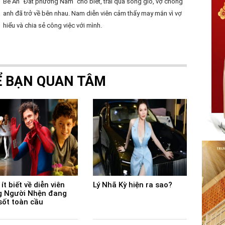
Bé An "Đất phương Nam" cho biết, trải qua sóng gió, vợ chồng
anh đã trở về bên nhau. Nam diễn viên cảm thấy may mắn vì vợ
hiểu và chia sẻ công việc với mình.
Ể BẠN QUAN TÂM
ít biết về diễn viên
Lý Nhã Kỳ hiện ra sao?
 Người Nhện đang
sốt toàn cầu