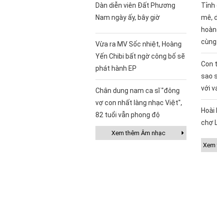
Dàn diễn viên Đất Phương
Tỉnh
Nam ngày ấy, bây giờ
mê, 
hoàng
cùng
Vừa ra MV Sốc nhiệt, Hoàng
Yến Chibi bất ngờ công bố sẽ
Con t
phát hành EP
sao 
với v
Chân dung nam ca sĩ "đông
vợ con nhất làng nhạc Việt",
Hoài 
82 tuổi vẫn phong độ
chợ 
Xem thêm Âm nhạc
Xem t