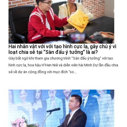
Hai nhân vật với với tạo hình cực lạ, gây chú ý vì
loạt chia sẻ tại “Sàn đấu ý tưởng” là ai?
Gây bất ngờ khi tham gia chương trình “Sàn đấu ý tưởng” với tạo
hình cực lạ, hoa hậu H'Hen Niê và diễn viên hài Minh Dự lần đầu chia
sẻ về dự án cộng đồng với mục đích “so...