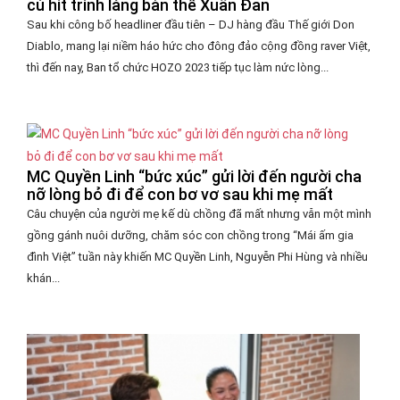
cú hit trình làng bản thể Xuân Đan
Sau khi công bố headliner đầu tiên – DJ hàng đầu Thế giới Don
Diablo, mang lại niềm háo hức cho đông đảo cộng đồng raver Việt,
thì đến nay, Ban tổ chức HOZO 2023 tiếp tục làm nức lòng...
MC Quyền Linh “bức xúc” gửi lời đến người cha
nỡ lòng bỏ đi để con bơ vơ sau khi mẹ mất
Câu chuyện của người mẹ kế dù chồng đã mất nhưng vẫn một mình
gồng gánh nuôi dưỡng, chăm sóc con chồng trong “Mái ấm gia
đình Việt” tuần này khiến MC Quyền Linh, Nguyễn Phi Hùng và nhiều
khán...