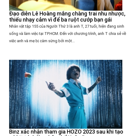
Đạo diễn Lê Hoàng mắng chàng trai nhu nhược,
thiếu nhạy cảm vì để ba ruột cướp bạn gái
Nhân vật tập 155 của Người Thứ 3 là anh T, 27 tuổi, hiện đang sinh
sống và làm việc tại TP.HCM. Đến với chương trình, anh T chia sẻ về
việc anh và mẹ bị cắm sừng bởi một...
Binz xác nhận tham gia HOZO 2023 sau khi tạo