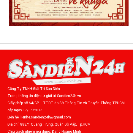
Công Ty TNHH Giải Trí Sàn Diễn
Trang thông tin điện tử giải trí Sandien24h.vn
Giấy phép số 64/GP – TTĐT do Sở Thông Tin và Truyền Thông TPHCM
cấp ngày 17/06/2015
Liên hệ: lienhe.sandien24h@gmail.com
Địa chỉ: 888/1 Quang Trung, Quận Gò Vấp, Tp.HCM
Chịu trách nhiệm nội dung: Đặng Hoàng Minh