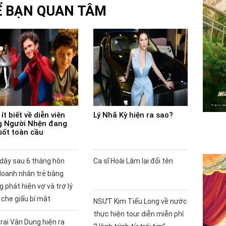
Ể BẠN QUAN TÂM
ít biết về diễn viên
Lý Nhã Kỳ hiện ra sao?
 Người Nhện đang
sốt toàn cầu
 dậy sau 6 tháng hôn
Ca sĩ Hoài Lâm lại đổi tên
doanh nhân trẻ bàng
 phát hiện vợ và trợ lý
 che giấu bí mật
NSƯT Kim Tiểu Long về nước
thực hiện tour diễn miễn phí
rai Vân Dung hiện ra