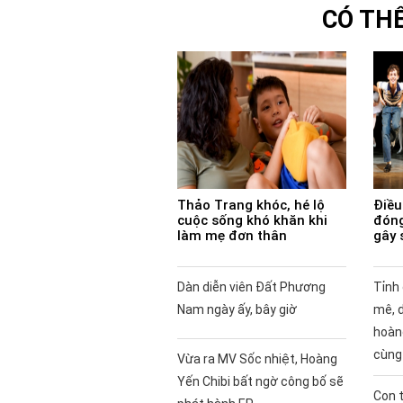
CÓ TH
Thảo Trang khóc, hé lộ
Điều 
cuộc sống khó khăn khi
đóng
làm mẹ đơn thân
gây 
Dàn diễn viên Đất Phương
Tỉnh
Nam ngày ấy, bây giờ
mê, 
hoàng
cùng
Vừa ra MV Sốc nhiệt, Hoàng
Yến Chibi bất ngờ công bố sẽ
Con t