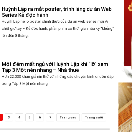
Huỳnh Lập ra mắt poster, trình làng dự án Web
Series Kẻ độc hành
Huỳnh Lập hé lộ poster chính thức của dự án web series mới Ai
chết giơ tay – Kẻ độc hành, phần phim có thời gian hậu kỳ “khủng”
lên đến 8 tháng.
Một đêm mất ngủ với Huỳnh Lập khi “lỡ” xem
Tập 3 Một nén nhang – Nhà thuê
Hơn 22.000 khán giả nín thở với những câu chuyện kinh dị dồn dập
trong Tập 3 Một nén nhang
3
4
5
6
7
Trang sau
Trang cuối