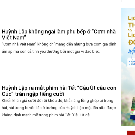
Huỳnh Lập không ngại làm phụ bếp ở “Cơm nhà
Việt Nam”
“Cơm nhà Việt Nam” không chỉ mang đến những bữa cơm gia đình
ấm áp mà còn cả tình yêu thương bởi một gia vị đặc biệt.
Huỳnh Lập ra mắt phim hài Tết “Cậu Út cậu con
Cúc” tràn ngập tiếng cười
Khiến khán giả cười đó rồi khóc đó, khả năng lồng ghép bi trong
hài, hài trong bi vốn là sở trường của Huỳnh Lập một lần nữa được
khẳng định mạnh mẽ trong phim hài Tết “Cậu Út cậu...