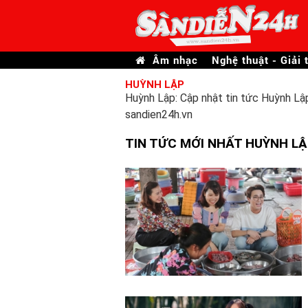
Âm nhạc
Nghệ thuật - Giải t
HUỲNH LẬP
Huỳnh Lập: Cập nhật tin tức Huỳnh Lập
sandien24h.vn
TIN TỨC MỚI NHẤT HUỲNH L