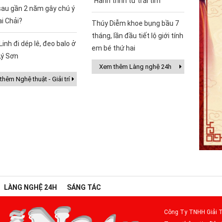
“Hành trình từ trái tim”
sau gần 2 năm gây chú ý
ai Chải?
Thúy Diễm khoe bụng bầu 7
tháng, lần đầu tiết lộ giới tính
Linh đi dép lê, đeo balo ở
em bé thứ hai
Lý Sơn
Xem thêm Làng nghệ 24h
hêm Nghệ thuật - Giải trí
LÀNG NGHỆ 24H
SÁNG TÁC
Công Ty TNHH Giải T