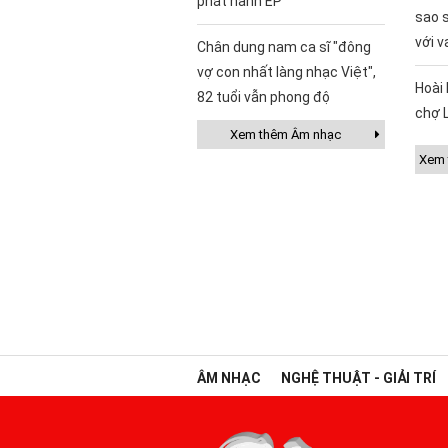
phát hành EP
sao 
với v
Chân dung nam ca sĩ "đông
vợ con nhất làng nhạc Việt",
Hoài 
82 tuổi vẫn phong độ
chợ 
Xem thêm Âm nhạc
Xem t
ÂM NHẠC
NGHỆ THUẬT - GIẢI TRÍ