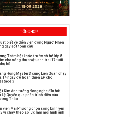
TỔNG HỢP
u ít biết về diễn viên đóng Người Nhện
ng gây sốt toàn cầu
ơng Tràm bật khóc trước cô bé lớp 5
m cha sống thực vật, anh trai 17 tuổi
 phụ hồ
ang Hùng MasterD cùng Liên Quân chạy
a 14 ngày để hoàn thiện EP cho
vestage 3
ật Kim Anh tưởng đang nghe đĩa hát
a Lệ Quyên qua phần trình diễn của
ương Thảo
ễn viên Mai Phượng chọn sống bình yên
y vì chạy theo áp lực làm mới hình ảnh