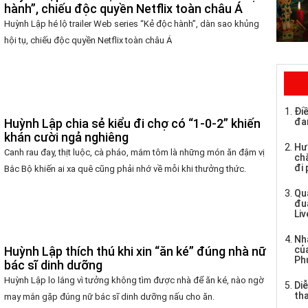
hành”, chiếu độc quyền Netflix toàn châu Á
Huỳnh Lập hé lộ trailer Web series “Kẻ độc hành”, dàn sao khủng
hội tụ, chiếu độc quyền Netflix toàn châu Á
Điề
Huỳnh Lập chia sẻ kiểu đi chợ có “1-0-2” khiến
đa
khán cười ngả nghiêng
Hư
Canh rau đay, thịt luộc, cà pháo, mắm tôm là những món ăn đậm vị
chă
đi
Bắc Bộ khiến ai xa quê cũng phải nhớ về mỗi khi thưởng thức.
Qu
đu
Li
Nh
củ
Huỳnh Lập thích thú khi xin “ăn ké” đúng nhà nữ
Ph
bác sĩ dinh dưỡng
Huỳnh Lập lo lắng vì tưởng không tìm được nhà để ăn ké, nào ngờ
Di
tha
may mắn gặp đúng nữ bác sĩ dinh dưỡng nấu cho ăn.