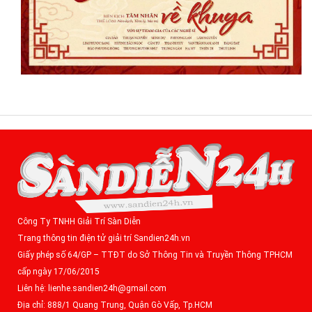
Công Ty TNHH Giải Trí Sàn Diễn
Trang thông tin điện tử giải trí Sandien24h.vn
Giấy phép số 64/GP – TTĐT do Sở Thông Tin và Truyền Thông TPHCM
cấp ngày 17/06/2015
Liên hệ: lienhe.sandien24h@gmail.com
Địa chỉ: 888/1 Quang Trung, Quận Gò Vấp, Tp.HCM