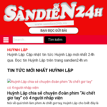
BẠN ĐỌC GỬI BÀI
HUỲNH LẬP
Huỳnh Lập: Cập nhật tin tức Huỳnh Lập mới nhất 24h
qua. Đọc tin Huỳnh Lập trên trang sandien24h.vn
TIN TỨC MỚI NHẤT HUỲNH LẬP
Huỳnh Lập chia sẻ chuyện đoàn phim “Ai chết
giơ tay” có 4 người nhập viện
Nói về quá trình làm phim Ai chết giơ tay, Huỳnh Lập cho biết đây là