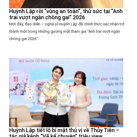
Huỳnh Lập rời “vùng an toàn”, thử sức tại “Anh
trai vượt ngàn chông gai” 2026
Mới đây, đạo diễn – nghệ sĩ Huỳnh Lập đã chính thức xác nhận trở
thành một trong những gương mặt tham gia “Anh trai vượt ngàn
chông gai 2026”.
Huỳnh Lập tiết lộ bí mật thú vị về Thủy Tiên –
tác giả kênh “Vẽ kể chuyện” triệu view