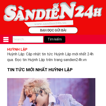
BẠN ĐỌC GỬI BÀI
HUỲNH LẬP
Huỳnh Lập: Cập nhật tin tức Huỳnh Lập mới nhất 24h
qua. Đọc tin Huỳnh Lập trên trang sandien24h.vn
TIN TỨC MỚI NHẤT HUỲNH LẬP