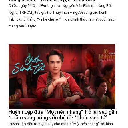
Chiều ngày 5/10, tại Đường sách Nguyễn Văn Bình (phường Bến
Nghé, TP.HCM), tác giả trẻ Thủy Tiên – người sáng tạo kênh
TikTok nổi tiếng “Vẽ kể chuyện” – đã chính thức ra mắt cuốn sách
mang tên “Huyền...
Huỳnh Lập đưa “Một nén nhang” trở lại sau gần
1 năm vắng bóng với chủ đề “Chốn sinh tử”
Huỳnh Lập đầu tư mạnh tay cho mùa 7 “Một nén nhang” với hình