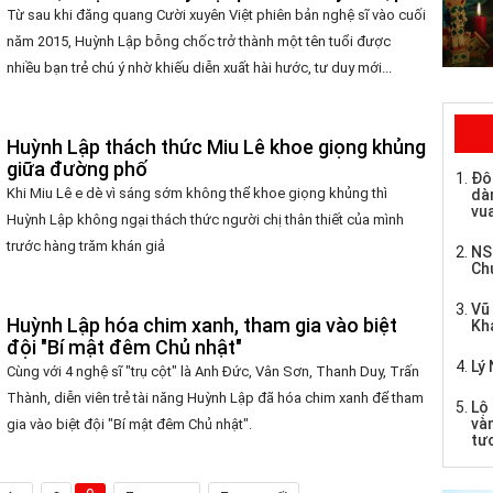
Từ sau khi đăng quang Cười xuyên Việt phiên bản nghệ sĩ vào cuối
năm 2015, Huỳnh Lập bỗng chốc trở thành một tên tuổi được
nhiều bạn trẻ chú ý nhờ khiếu diễn xuất hài hước, tư duy mới...
Huỳnh Lập thách thức Miu Lê khoe giọng khủng
giữa đường phố
Đô
Khi Miu Lê e dè vì sáng sớm không thể khoe giọng khủng thì
dàn
vua
Huỳnh Lập không ngại thách thức người chị thân thiết của mình
trước hàng trăm khán giả
NS
Ch
Vũ
Huỳnh Lập hóa chim xanh, tham gia vào biệt
Kh
đội "Bí mật đêm Chủ nhật"
Lý 
Cùng với 4 nghệ sĩ "trụ cột" là Anh Đức, Vân Sơn, Thanh Duy, Trấn
Thành, diễn viên trẻ tài năng Huỳnh Lập đã hóa chim xanh để tham
Lộ 
và
gia vào biệt đội "Bí mật đêm Chủ nhật".
tư