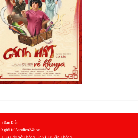
rí Sàn Diễn
tử giải trí Sandien24h.vn
– TTĐT do Sở Thông Tin và Truyền Thông