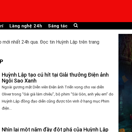
rí
Làng nghệ 24h
Sáng tác
 mới nhất 24h qua. Đọc tin Huỳnh Lập trên trang
ẬP
Huỳnh Lập tạo cú hít tại Giải thưởng Điện ảnh
Ngôi Sao Xanh
Ngoài gương mặt Diễn viên Điện ảnh Triển vọng cho vai diễn
Oliver trong “Gái già lắm chiêu”, bộ phim “Sài Gòn, anh yêu em” do
Huỳnh Lập đồng đạo diễn cũng được tôn vinh ở hạng mục Phim
điện...
Nhìn lại một năm đầy đột phá của Huỳnh Lập