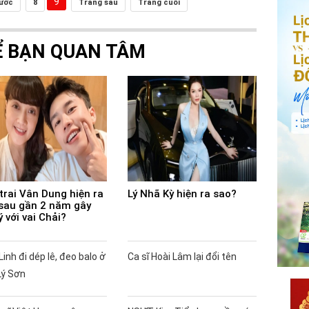
9
rước
8
Trang sau
Trang cuối
Ể BẠN QUAN TÂM
trai Vân Dung hiện ra
Lý Nhã Kỳ hiện ra sao?
sau gần 2 năm gây
ý với vai Chải?
Linh đi dép lê, đeo balo ở
Ca sĩ Hoài Lâm lại đổi tên
Lý Sơn