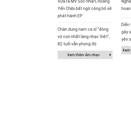
Vừa ra MV Sốc nhiệt, Hoàng
Nghệ
Yến Chibi bất ngờ công bố sẽ
hoan
phát hành EP
Diễn
Chân dung nam ca sĩ "đông
gây s
vợ con nhất làng nhạc Việt",
yên s
82 tuổi vẫn phong độ
Xem t
Xem thêm Âm nhạc