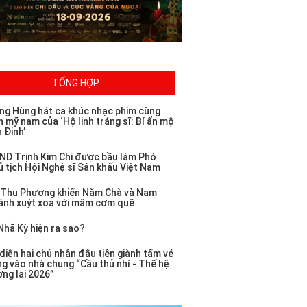
TỔNG HỢP
ng Hùng hát ca khúc nhạc phim cùng
 mỹ nam của ‘Hộ linh tráng sĩ: Bí ẩn mộ
 Đinh’
ND Trịnh Kim Chi được bầu làm Phó
ủ tịch Hội Nghệ sĩ Sân khấu Việt Nam
 Thu Phương khiến Năm Chà và Nam
ánh xuýt xoa với mâm cơm quê
Nhã Kỳ hiện ra sao?
diện hai chủ nhân đầu tiên giành tấm vé
ng vào nhà chung “Cầu thủ nhí - Thế hệ
ơng lai 2026”