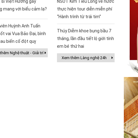
 sĩ Việt Hương gây
NSƯT Kim Tiểu Long về nước
g mang với biểu cảm lạ?
thực hiện tour diễn miễn phí
“Hành trình từ trái tim”
 viên Huỳnh Anh Tuấn
Thúy Diễm khoe bụng bầu 7
ốt vai Vua Bảo Đại, bình
tháng, lần đầu tiết lộ giới tính
au biến cố đột quỵ
em bé thứ hai
hêm Nghệ thuật - Giải trí
Xem thêm Làng nghệ 24h