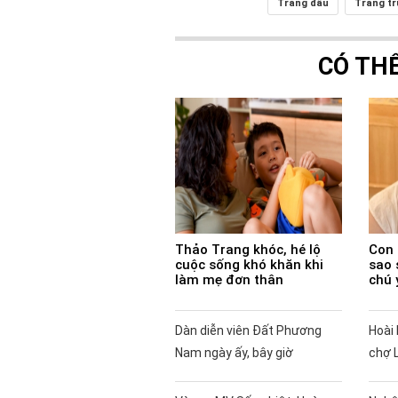
Trang đầu
Trang t
CÓ TH
Thảo Trang khóc, hé lộ
Con 
cuộc sống khó khăn khi
sao 
làm mẹ đơn thân
chú 
Dàn diễn viên Đất Phương
Hoài 
Nam ngày ấy, bây giờ
chợ 