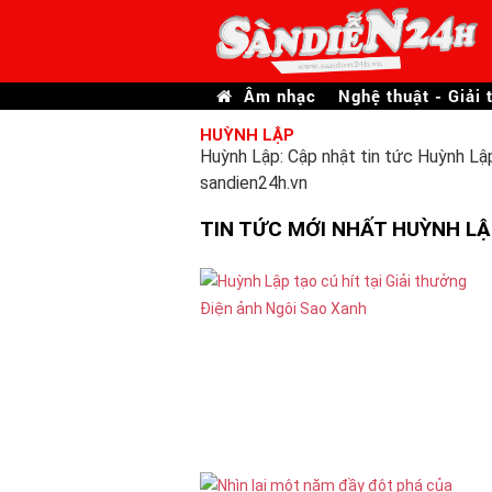
Âm nhạc
Nghệ thuật - Giải t
HUỲNH LẬP
Huỳnh Lập: Cập nhật tin tức Huỳnh Lập
sandien24h.vn
TIN TỨC MỚI NHẤT HUỲNH L