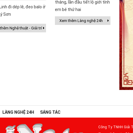
tháng, lần đầu tiết lộ giới tính
Linh đi dép lê, đeo balo ở
em bé thứ hai
Lý Sơn
Xem thêm Làng nghệ 24h
hêm Nghệ thuật - Giải trí
LÀNG NGHỆ 24H
SÁNG TÁC
Công Ty TNHH Giải T