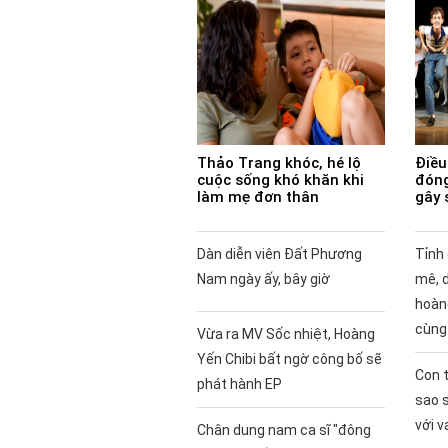
Thảo Trang khóc, hé lộ
Điều 
cuộc sống khó khăn khi
đóng
làm mẹ đơn thân
gây 
Dàn diễn viên Đất Phương
Tỉnh
Nam ngày ấy, bây giờ
mê, 
hoàng
cùng
Vừa ra MV Sốc nhiệt, Hoàng
Yến Chibi bất ngờ công bố sẽ
Con t
phát hành EP
sao 
với v
Chân dung nam ca sĩ "đông