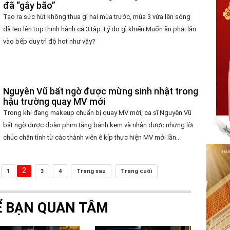
đã “gây bão”
Tạo ra sức hút không thua gì hai mùa trước, mùa 3 vừa lên sóng
đã leo lên top thịnh hành cả 3 tập. Lý do gì khiến Muốn ăn phải lăn
vào bếp duy trì độ hot như vậy?
Nguyên Vũ bất ngờ được mừng sinh nhật trong
hậu trường quay MV mới
Trong khi đang makeup chuẩn bị quay MV mới, ca sĩ Nguyên Vũ
bất ngờ được đoàn phim tặng bánh kem và nhận được những lời
chúc chân tình từ các thành viên ê kíp thực hiện MV mới lần...
2
1
3
4
Trang sau
Trang cuối
Ể BẠN QUAN TÂM