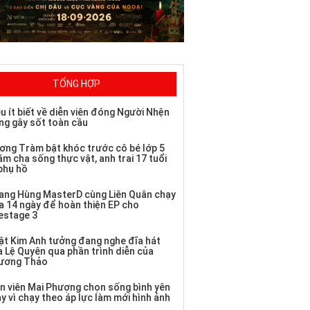
TỔNG HỢP
u ít biết về diễn viên đóng Người Nhện
ng gây sốt toàn cầu
ơng Tràm bật khóc trước cô bé lớp 5
m cha sống thực vật, anh trai 17 tuổi
 phụ hồ
ang Hùng MasterD cùng Liên Quân chạy
a 14 ngày để hoàn thiện EP cho
vestage 3
ật Kim Anh tưởng đang nghe đĩa hát
a Lệ Quyên qua phần trình diễn của
ương Thảo
ễn viên Mai Phượng chọn sống bình yên
y vì chạy theo áp lực làm mới hình ảnh