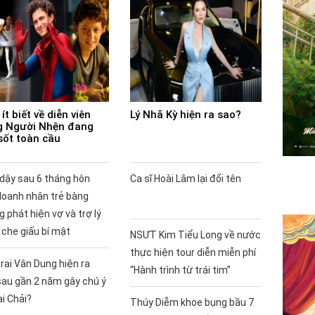
ít biết về diễn viên
Lý Nhã Kỳ hiện ra sao?
 Người Nhện đang
sốt toàn cầu
 dậy sau 6 tháng hôn
Ca sĩ Hoài Lâm lại đổi tên
doanh nhân trẻ bàng
 phát hiện vợ và trợ lý
 che giấu bí mật
NSƯT Kim Tiểu Long về nước
thực hiện tour diễn miễn phí
rai Vân Dung hiện ra
“Hành trình từ trái tim”
sau gần 2 năm gây chú ý
ai Chải?
Thúy Diễm khoe bụng bầu 7