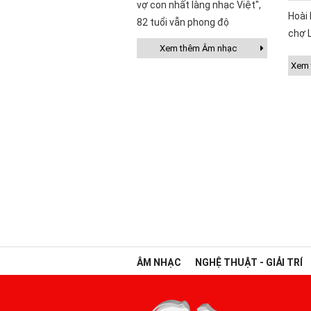
vợ con nhất làng nhạc Việt",
Hoài 
82 tuổi vẫn phong độ
chợ 
Xem thêm Âm nhạc
Xem t
ÂM NHẠC
NGHỆ THUẬT - GIẢI TRÍ