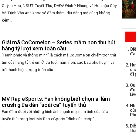
Quỳnh Hoa, NSƯT Tuyết Thu, DVĐA Đinh Y Nhung và Hoa hậu Qúy
bà Trịnh Vân Anh khoe vẻ đằm thắm, dịu dàng mà cũng không
kém...
Giải mã CoComelon – Series mầm non thu hút
hàng tỷ lượt xem toàn cầu
Điề
đa
“Hạnh phúc và thông minh” là cách mà CoComelon chiếm trọn trái
tim của hàng tỷ trẻ em ở lứa tuổi mầm non, các bậc phụ huynh và
Hư
chă
trở thành hiện tượng toàn cầu.
đi
Qu
đu
Li
MV Rap eSports: Fan không biết chọn ai làm
crush giữa dàn “soái ca” tuyển thủ
Nh
củ
Fan đắm đuối với những hình ảnh mạnh mẽ, nam tính của các
Ph
tuyển thủ trong loạt MV Rap eSports “đỉnh của chóp”
Di
tha