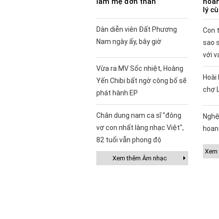
làm mẹ đơn thân
hoàn
lý c
Dàn diễn viên Đất Phương
Con t
Nam ngày ấy, bây giờ
sao 
với v
Vừa ra MV Sốc nhiệt, Hoàng
Hoài 
Yến Chibi bất ngờ công bố sẽ
chợ 
phát hành EP
Chân dung nam ca sĩ "đông
Nghệ
vợ con nhất làng nhạc Việt",
hoan
82 tuổi vẫn phong độ
Xem t
Xem thêm Âm nhạc