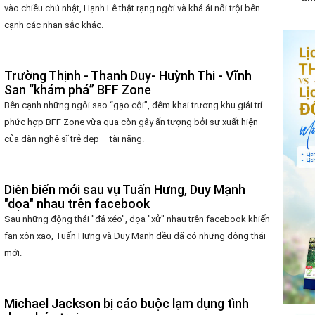
vào chiều chủ nhật, Hạnh Lê thật rạng ngời và khả ái nổi trội bên
cạnh các nhan sắc khác.
Trường Thịnh - Thanh Duy- Huỳnh Thi - Vĩnh
San “khám phá” BFF Zone
Bên cạnh những ngôi sao “gạo cội”, đêm khai trương khu giải trí
phức hợp BFF Zone vừa qua còn gây ấn tượng bởi sự xuất hiện
của dàn nghệ sĩ trẻ đẹp – tài năng.
Diễn biến mới sau vụ Tuấn Hưng, Duy Mạnh
"dọa" nhau trên facebook
Sau những động thái "đá xéo", dọa "xử" nhau trên facebook khiến
fan xôn xao, Tuấn Hưng và Duy Mạnh đều đã có những động thái
mới.
Michael Jackson bị cáo buộc lạm dụng tình