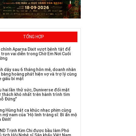
TỔNG HỢP
 chính Aparna Dixit vượt bệnh tật để
 trọn vai diễn trong Chờ Em Nơi Cuối
ờng
nh dậy sau 6 tháng hôn mê, doanh nhân
 bàng hoàng phát hiện vợ và trợ lý cùng
 giấu bí mật
 hai lần thử sức, Duniverse đối mặt
ử thách khó nhất trên hành trình tìm
hỗ Đứng"
ng Hùng hát ca khúc nhạc phim cùng
 mỹ nam của ‘Hộ linh tráng sĩ: Bí ẩn mộ
 Đinh’
ND Trịnh Kim Chi được bầu làm Phó
ủ tịch Hội Nghệ sĩ Sân khấu Việt Nam