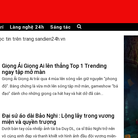
rí
Làng nghệ 24h
Sáng tác
ọc tin trên trang sandien24h.vn
Giọng Ải Giọng Ai lên thẳng Top 1 Trending
ngay tập mở màn
Giọng Ải Giọng Ai trải qua 4 mùa lên sóng vẫn giữ nguyên “phong
độ”. Bằng chứng là vừa mới lên sóng tập mở màn, gameshow “bá
đạo” dành cho những giọng ca hát hay và hát dở đã cán...
Đại sứ áo dài Bảo Nghi : Lộng lẫy trong vương
miện và quyền trượng
Dưới bàn tay của nhiếp ảnh tài ba Duy DL, ca sĩ Bảo Nghi trở nên
vô cùng xinh đẹp và thanh khiết với hình ảnh đầu đội vương miện-