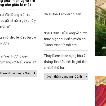
g phát hiện vợ và trợ
ùng che giấu bí mật
Ca sĩ Hoài Lâm lại đổi tên
rai Vân Dung hiện ra
sau gần 2 năm gây chú ý
ai Chải?
NSƯT Kim Tiểu Long về nước
Linh đi dép lê, đeo balo ở
thực hiện tour diễn miễn phí
Lý Sơn
“Hành trình từ trái tim”
Thúy Diễm khoe bụng bầu 7
 sĩ Việt Hương gây
tháng, lần đầu tiết lộ giới tính
g mang với biểu cảm lạ?
em bé thứ hai
hêm Nghệ thuật - Giải trí
Xem thêm Làng nghệ 24h