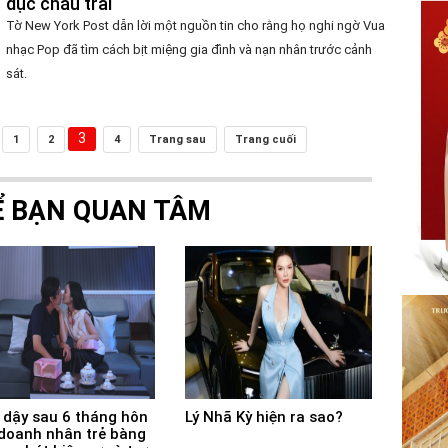
dục cháu trai
Tờ New York Post dẫn lời một nguồn tin cho rằng họ nghi ngờ Vua
nhạc Pop đã tìm cách bịt miệng gia đình và nạn nhân trước cảnh
sát.
3
1
2
4
Trang sau
Trang cuối
Ể BẠN QUAN TÂM
 dậy sau 6 tháng hôn
Lý Nhã Kỳ hiện ra sao?
doanh nhân trẻ bàng