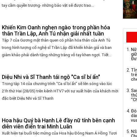
tay cầm quyền trượng- những bảo vật sẽ được trao...
Khiến Kim Oanh nghẹn ngào trong phần hóa
thân Trần Lập, Anh Tú nhận giải nhất tuần
Tập 7 của Gương mặt thân quen có phần hóa thân của Anh Tú
trong hình tượng cố nghệ sĩ Trần Lập đã khiến khán giả và ban
Nữ
giữ
giám khảo phải dành tặng những tràng vỗ tay khen ngợi. Tiết...
Đư
Tỉ
trẻ
Diệu Nhi và Sĩ Thanh tái ngộ "Ca sĩ bí ẩn"
che
Trong tập 14 của chương trình “Ca sĩ bí ẩn” sẽ lên sóng vào lúc
Sau
21h thứ Hai (28/05) trên kênh HTV7 với sự xuất hiện của khách mời
th
đặc biệt Diệu Nhi và Sĩ Thanh
“C
Đô
dàn
Hoa hậu Quý bà Hạnh Lê đầy nữ tính bên cạnh
vua
diễn viên điển trai Minh Luân
NS
Xuất hiện tại buổi tiệc mừng của Hoa hậu Đông Nam Á Hồng Tươi
Ch