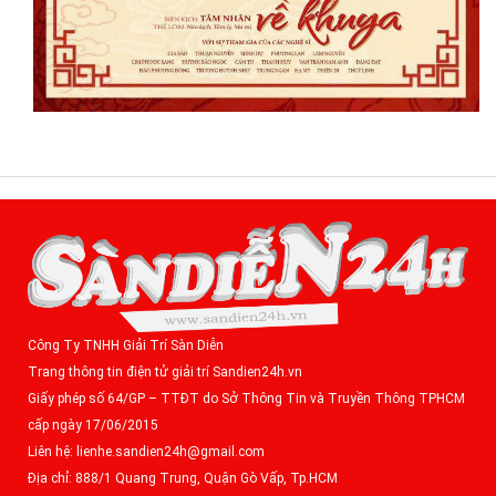
Công Ty TNHH Giải Trí Sàn Diễn
Trang thông tin điện tử giải trí Sandien24h.vn
Giấy phép số 64/GP – TTĐT do Sở Thông Tin và Truyền Thông TPHCM
cấp ngày 17/06/2015
Liên hệ: lienhe.sandien24h@gmail.com
Địa chỉ: 888/1 Quang Trung, Quận Gò Vấp, Tp.HCM