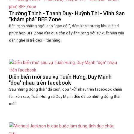
Trường Thịnh - Thanh Duy- Huỳnh Thi - Vĩnh San
“khám phá” BFF Zone
Bên cạnh những ngôi sao “gạo cội”, đêm khai trương khu giải trí
phức hợp BFF Zone vừa qua còn gây ấn tượng bởi sự xuất hiện của
dàn nghệ sĩ trẻ đẹp – tài năng.
Diễn biến mới sau vụ Tuấn Hưng, Duy Mạnh
"dọa" nhau trên facebook
Sau những động thái "đá xéo", dọa "xử" nhau trên facebook khiến
fan xôn xao, Tuấn Hưng và Duy Mạnh đều đã có những động thái
mới.