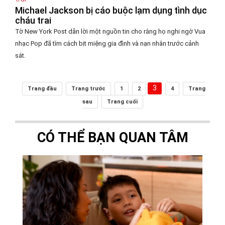
Michael Jackson bị cáo buộc lạm dụng tình dục
cháu trai
Tờ New York Post dẫn lời một nguồn tin cho rằng họ nghi ngờ Vua
nhạc Pop đã tìm cách bịt miệng gia đình và nạn nhân trước cảnh
sát.
3
Trang đầu
Trang trước
1
2
4
Trang
sau
Trang cuối
CÓ THỂ BẠN QUAN TÂM