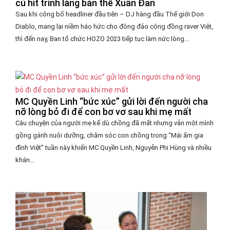
cú hit trình làng bản thể Xuân Đan
Sau khi công bố headliner đầu tiên – DJ hàng đầu Thế giới Don
Diablo, mang lại niềm háo hức cho đông đảo cộng đồng raver Việt,
thì đến nay, Ban tổ chức HOZO 2023 tiếp tục làm nức lòng...
MC Quyền Linh “bức xúc” gửi lời đến người cha
nỡ lòng bỏ đi để con bơ vơ sau khi mẹ mất
Câu chuyện của người mẹ kế dù chồng đã mất nhưng vẫn một mình
gồng gánh nuôi dưỡng, chăm sóc con chồng trong “Mái ấm gia
đình Việt” tuần này khiến MC Quyền Linh, Nguyễn Phi Hùng và nhiều
khán...