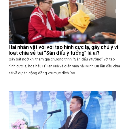
Hai nhân vật với với tạo hình cực lạ, gây chú ý vì
loạt chia sẻ tại “Sàn đấu ý tưởng” là ai?
Gây bất ngờ khi tham gia chương trình “Sàn đấu ý tưởng” với tạo
hình cực lạ, hoa hậu H'Hen Niê và diễn viên hài Minh Dự lần đầu chia
sẻ về dự án cộng đồng với mục đích “so...