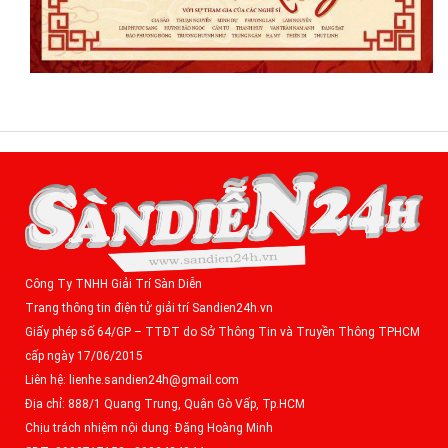
Công Ty TNHH Giải Trí Sàn Diễn
Trang thông tin điện tử giải trí Sandien24h.vn
Giấy phép số 64/GP – TTĐT do Sở Thông Tin và Truyền Thông TPHCM
cấp ngày 17/06/2015
Liên hệ: lienhe.sandien24h@gmail.com
Địa chỉ: 888/1 Quang Trung, Quận Gò Vấp, Tp.HCM
Chịu trách nhiệm nội dung: Đặng Hoàng Minh