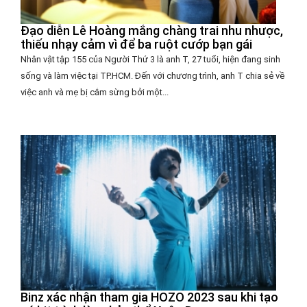
Đạo diễn Lê Hoàng mắng chàng trai nhu nhược,
thiếu nhạy cảm vì để ba ruột cướp bạn gái
Nhân vật tập 155 của Người Thứ 3 là anh T, 27 tuổi, hiện đang sinh
sống và làm việc tại TP.HCM. Đến với chương trình, anh T chia sẻ về
việc anh và mẹ bị cắm sừng bởi một...
Binz xác nhận tham gia HOZO 2023 sau khi tạo