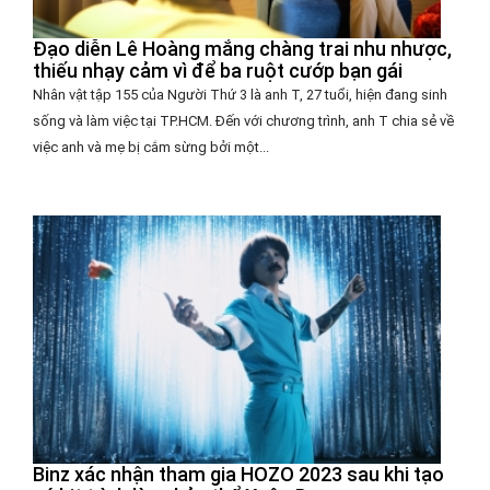
Đạo diễn Lê Hoàng mắng chàng trai nhu nhược,
thiếu nhạy cảm vì để ba ruột cướp bạn gái
Nhân vật tập 155 của Người Thứ 3 là anh T, 27 tuổi, hiện đang sinh
sống và làm việc tại TP.HCM. Đến với chương trình, anh T chia sẻ về
việc anh và mẹ bị cắm sừng bởi một...
Binz xác nhận tham gia HOZO 2023 sau khi tạo