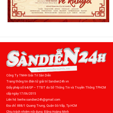
Công Ty TNHH Giải Trí Sàn Diễn
Trang thông tin điện tử giải trí Sandien24h.vn
Giấy phép số 64/GP – TTĐT do Sở Thông Tin và Truyền Thông TPHCM
cấp ngày 17/06/2015
Liên hệ: lienhe.sandien24h@gmail.com
Địa chỉ: 888/1 Quang Trung, Quận Gò Vấp, Tp.HCM
Chịu trách nhiệm nội dung: Đặng Hoàng Minh