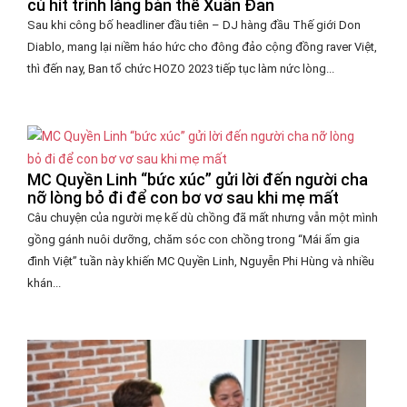
cú hit trình làng bản thể Xuân Đan
Sau khi công bố headliner đầu tiên – DJ hàng đầu Thế giới Don
Diablo, mang lại niềm háo hức cho đông đảo cộng đồng raver Việt,
thì đến nay, Ban tổ chức HOZO 2023 tiếp tục làm nức lòng...
MC Quyền Linh “bức xúc” gửi lời đến người cha
nỡ lòng bỏ đi để con bơ vơ sau khi mẹ mất
Câu chuyện của người mẹ kế dù chồng đã mất nhưng vẫn một mình
gồng gánh nuôi dưỡng, chăm sóc con chồng trong “Mái ấm gia
đình Việt” tuần này khiến MC Quyền Linh, Nguyễn Phi Hùng và nhiều
khán...