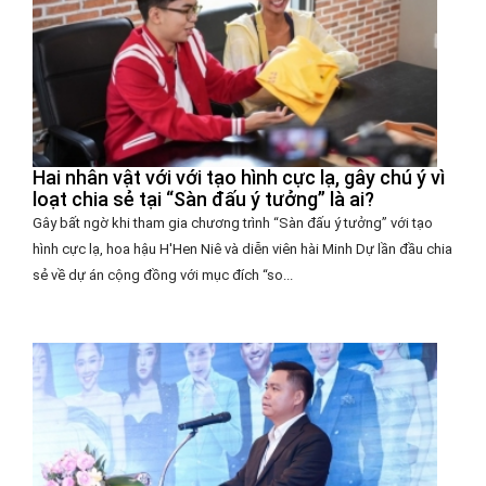
Hai nhân vật với với tạo hình cực lạ, gây chú ý vì
loạt chia sẻ tại “Sàn đấu ý tưởng” là ai?
Gây bất ngờ khi tham gia chương trình “Sàn đấu ý tưởng” với tạo
hình cực lạ, hoa hậu H'Hen Niê và diễn viên hài Minh Dự lần đầu chia
sẻ về dự án cộng đồng với mục đích “so...